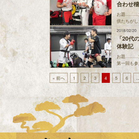
合わせ稽
お題………
供たちがし
2018/02/20
「20代
体験記
お題………
第一回も参
« 前へ
1
2
3
4
5
6