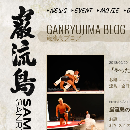
NEWS
EVENT
MOVIE
G
▶︎
▶︎
▶︎
▶︎
GANRYUJIMA BLOG
巌流島ブログ
2018/09/20
『やった
お題………
流島・全日
2018/09/20
巌流島の
お題………
利？ 久々