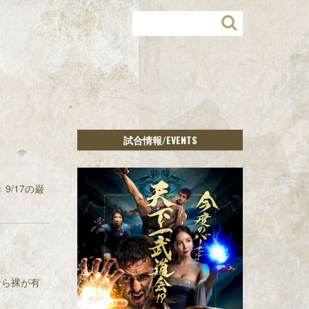
/EVENTS
試合情報
！
/17の巌
なら裸が有