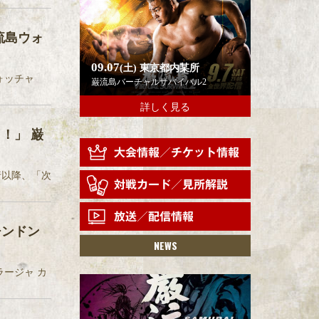
流島ウォ
09.07
(土)
東京都内某所
ォッチャ
巌流島バーチャルサバイバル2
詳しく見る
！」 巌
行以降、「次
チンドン
NEWS
ラージャ カ