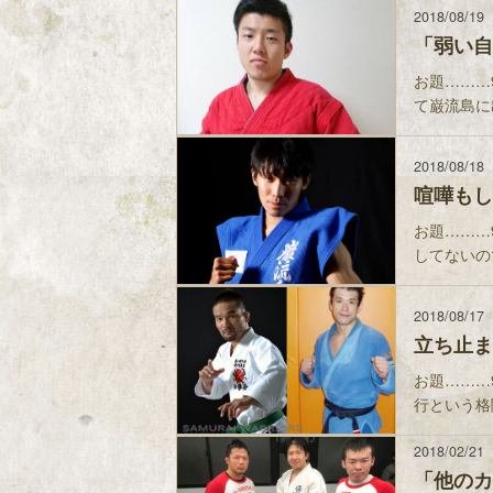
2018/08/19
「弱い自
お題………
て巌流島に
2018/08/18
喧嘩もし
お題………
してないの
2018/08/17
立ち止ま
お題………
行という格
2018/02/21
「他のカ