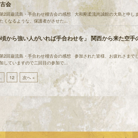
古会
第2回巌流島・手合わせ稽古会の感想 大和剛柔流尚誠館の大島と申しま
たくなるような、保護者がさせた...
の頃から強い人がいれば手合わせを」 関西から来た空手
第2回巌流島・手合わせ稽古会の感想 参加された皆様、お疲れさまでし
加していますので二回目の参加で...
…
12
次へ »