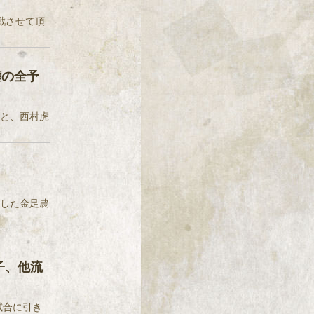
戦させて頂
権の全予
こと、西村虎
こした金足農
子、他流
試合に引き