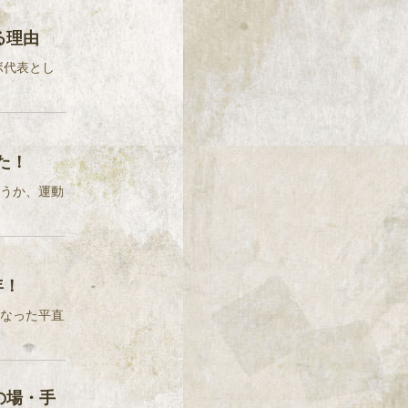
る理由
ボ代表とし
た！
いうか、運動
年！
もなった平直
の場・手