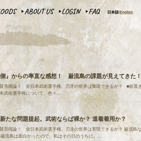
OODS
ABOUT US
LOGIN
FAQ
日本語
English
▶︎
▶︎
▶︎
側』からの率直な感想！ 巌流島の課題が見えてきた
賛否両論！ 全日本武術選手権。刃牙の世界は実現できるか？ ■前置き 9
本武術選手権について、色々...
新たな問題提起。武術ならば裸か？ 道着着用か？
賛否両論！ 全日本武術選手権。刃牙の世界は実現できるか？ 巌流島
の巌流島は面白かったので、私はその日のうちに、...