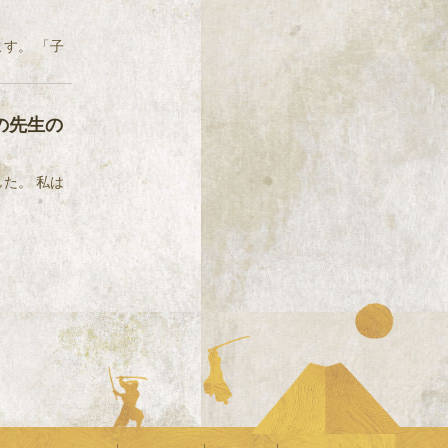
す。 「子
の先生の
た。 私は