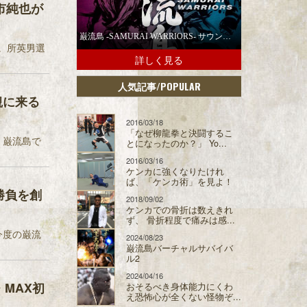
市純也が
巌流島 -SAMURAI WARRIORS- サウンドトラックの配信スタート！
猿。所英男選
詳しく見る
/POPULAR
人気記事
観に来る
2016/03/18
「なぜ柳龍拳と決闘するこ
 巌流島で
とになったのか？」 Yo...
2016/03/16
ケンカに強くなりたけれ
ば、「ケンカ術」を見よ！
勝負を創
2018/09/02
ケンカでの骨折は数えきれ
ず、 骨折程度で痛みは感...
今度の巌流
2024/08/23
巌流島バーチャルサバイバ
ル2
2024/04/16
MAX初
おそるべき身体能力にくわ
え恐怖心が全くない怪物ぞ...