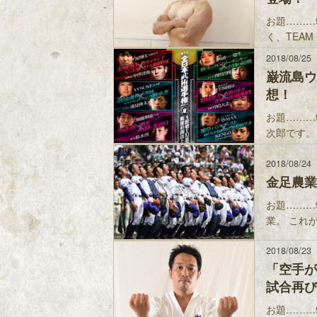
お題………
く、TEAM C
2018/08/25
巌流島ウ
想！
お題………
次郎です。
2018/08/24
金足農業
お題………
業。 これ
2018/08/23
「空手が
試合再び
お題………