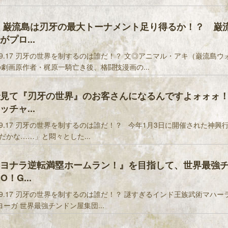
 巌流島は刃牙の最大トーナメント足り得るか！？ 巌
プロ...
9.17 刃牙の世界を制するのは誰だ！？ 文◎アニマル・アキ（巌流島ウ
の劇画原作者・梶原一騎亡き後、格闘技漫画の...
見て『刃牙の世界』のお客さんになるんですよォォォ！
チャ...
9.17 刃牙の世界を制するのは誰だ！？ 今年1月3日に開催された神興
だかな……」と悶々とした...
ヨナラ逆転満塁ホームラン！』を目指して、世界最強
O！G...
9.17 刃牙の世界を制するのは誰だ！？ 謎すぎるインド王族武術マハー
ヨーガ 世界最強チンドン屋集団...