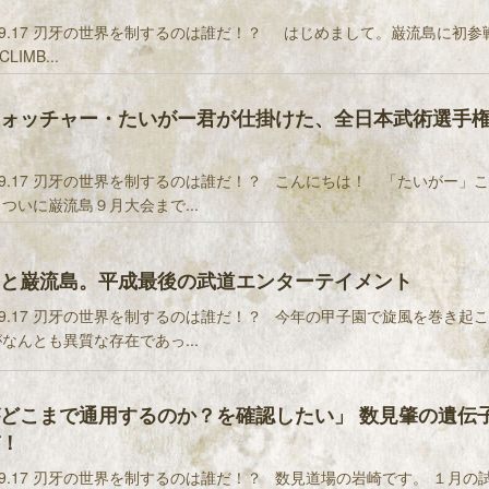
9.17 刃牙の世界を制するのは誰だ！？ はじめまして。巌流島に初参
LIMB...
ォッチャー・たいがー君が仕掛けた、全日本武術選手
9.17 刃牙の世界を制するのは誰だ！？ こんにちは！ 「たいがー」
 ついに巌流島９月大会まで...
と巌流島。平成最後の武道エンターテイメント
9.17 刃牙の世界を制するのは誰だ！？ 今年の甲子園で旋風を巻き起
がなんとも異質な存在であっ...
どこまで通用するのか？を確認したい」 数見肇の遺伝
！
9.17 刃牙の世界を制するのは誰だ！？ 数見道場の岩崎です。 １月の