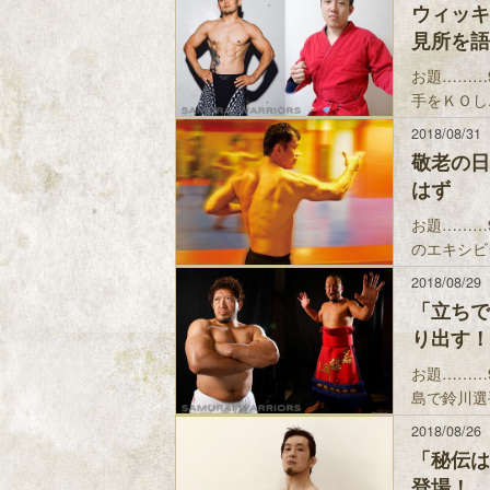
ウィッキ
見所を語る
お題………
手をＫＯし..
2018/08/31
敬老の日
はず
お題………
のエキシビ
2018/08/29
「立ちで
り出す！
お題………
島で鈴川選
2018/08/26
「秘伝は
登場！