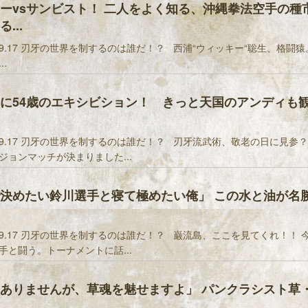
ーvsサンビスト！ 二人をよく知る、沖縄拳法空手の種
...
9.17 刃牙の世界を制するのは誰だ！？ 西浦“ウィッキー“聡生、格闘
.
に54歳のエキシビション！ きっと天国のアンディも
9.17 刃牙の世界を制するのは誰だ！？ 刃牙流武術、敬老の日に見参？
ジョンマッチが決まりました...
決めたい鈴川選手と寝て極めたい俺」 この水と油が名
9.17 刃牙の世界を制するのは誰だ！？ 巌流島、ここを見てくれ！！ 
手と闘う。トーナメントに話...
ありませんが、草魂を魅せますよ」 パンクラシスト草・