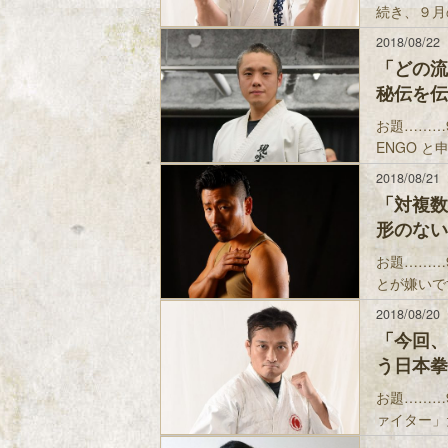
続き、９月
2018/08/22
「どの流
秘伝を伝授
お題………
ENGO と
2018/08/21
「対複数
形のないシ
お題………
とが嫌いで
2018/08/20
「今回、
う日本拳
お題………
ァイター」