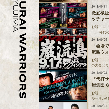
2018/09/11
徹底検証
ッチャーが
お題………
ー） 稀代
2018/09/05
「会場で
流島ウォッ
お題………
の大会はま
2018/09/02
『代打サ
屋集団 G
お題………
ルーリカ&
2018/09/01