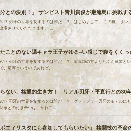
分との決別！」 サンビスト皆川貴俊が巌流島に挑戦す
9.17 刃牙の世界を制するのは誰だ！？ はじめまして。 この度、サン
出場させていただきます、 ...
たことのない隠キャラ王子がゆる~い感じで腹をくくっ
9.17 刃牙の世界を制するのは誰だ！？ 喧嘩師の方よりたぶん練習と
で、喧嘩というのであれば、...
らない、格通的生き方！ リアル刃牙・平直行との30
9.17 刃牙の世界を制するのは誰だ！？ グラップラー刃牙のモデルに
闘家との付き合いは、かれこ...
ポエィリスタにも参加してもらいたい」 格闘技の革命