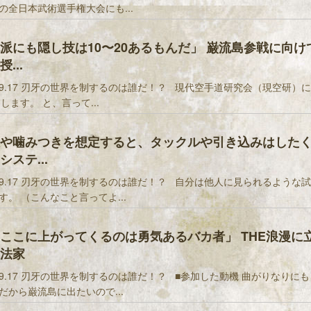
の全日本武術選手権大会にも...
派にも隠し技は10〜20あるもんだ」 巌流島参戦に向け
...
9.17 刃牙の世界を制するのは誰だ！？ 現代空手道研究会（現空研）に
申します。 と、言って...
や噛みつきを想定すると、タックルや引き込みはした
ステ...
9.17 刃牙の世界を制するのは誰だ！？ 自分は他人に見られるような
す。 （こんなこと言ってよ...
ここに上がってくるのは勇気あるバカ者」 THE浪漫に
法家
9.17 刃牙の世界を制するのは誰だ！？ ■参加した動機 曲がりなりに
だから巌流島に出たいので...