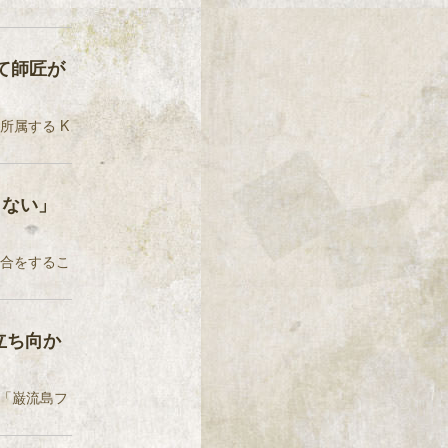
て師匠が
所属する K
くない」
試合をするこ
立ち向か
も「巌流島フ