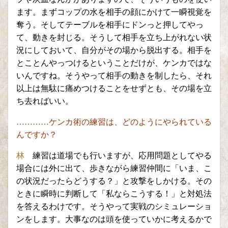
ます。まずコップの水を相手の顔にかけて一瞬視覚を
奪う。そして
テーブルを
相手にドンっ
と押してやっ
て、動きを封じる。そうして相手を立ち上がれない状
況にして
おいて
、自分が
その場から
脱出する。相手を
とことんやっつけるということだけが
、
ケンカではな
いんですね。そうやって相手の動きを制したら、
それ
以上は無駄に痛めつけることをせずとも、その場を立
ち去ればいい。
…………ケンカ術の練習は、
どのようにやられて
いる
んですか？
林
練習は道場でも行いますが、応用問題としてやる
場合には外に出て、歩きながら練習仲間に「いま、こ
の状況だったらどうする？」と攻撃をし
かける。その
ときに瞬時に判断して「私ならこうする！」と対処法
を答えるわけです。そうやって実戦
のシミュレーショ
ンをします。大事なのは頭を使っていかに考えるかで