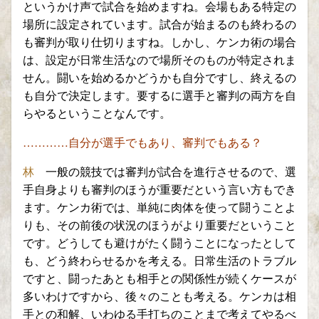
というかけ声で試合を始めますね。会場も
ある特定の
場所に設定されています。試合が始まるのも終わるの
も審判が取り仕切りますね。しかし、ケンカ術の場合
は、設定が日常生活なので場所そのものが特定されま
せん。闘いを始めるかどうかも自分ですし、終えるの
も自分で決定します。
要するに選手と審判の両方を自
らやるということなんです
。
…………自分が選手でもあり、審判でもある？
林
一般の競技では審判が試合を進行させるので、選
手自身よりも審判のほうが重要
だという言い方もでき
ます
。ケンカ術では、単純に肉体を使って闘うことよ
りも、その前後の状況のほうがより重要だということ
です。どうしても避けがたく闘うことになったとして
も、どう終わらせるかを考える
。日常生活のトラブル
ですと、闘ったあとも相手との関係性が続くケースが
多いわけですから、後々
のことも考える。
ケンカは
相
手との
和解、
いわゆる手打ちのこと
まで考えてやる
べ