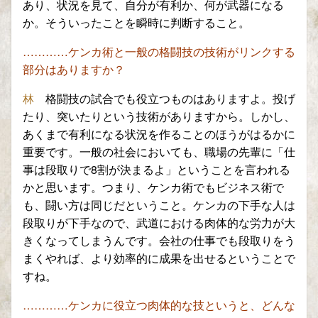
あり、
状況を見て、自分が有利か
、何が武器になる
か。そういったことを瞬時に判断すること
。
…………ケンカ術と
一般の
格闘技の技術がリンクする
部分はありますか？
林
格闘技の試合でも役立つものはありますよ。
投げ
たり
、突いたりという技術がありますから。しかし、
あくまで
有利になる状況を作ることのほうがはるかに
重要です。
一般の社会においても、職場
の先輩に「仕
事は段取りで8割が決まるよ」
ということを言われる
かと思います。つま
り、ケンカ術でもビジネス術で
も、闘い方は同じだということ
。ケンカの下手な人は
段取りが下手なので、武道における肉体的な労力が大
きくなってしまうんです。会社の
仕事でも段取りをう
まくやれば、より効率的に成果を出せる
ということで
すね。
…………ケンカに役立つ肉体的な技というと、どんな