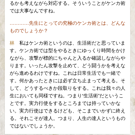
るかも考えながら対応する。
そういうことがケンカ術
では大事なんですね。
…………先生にとっての究極のケンカ術とは、どんな
もの
でしょうか？
林
私はケンカ術というのは、生活術だと思っていま
す。
ケンカ術では型をやるときにゆっくり時間をかけ
ながら、
攻撃が
標的にちゃんと
入るか
確認しながらや
ります。いったん攻撃を止めて、どう闘うかを考えな
がら進めるわけですね。これは日常生活でも一緒で
す。
何かあったときには必ず
立ち
止まって考える。そ
して、どうするべきか段取りをする。これは
我々の人
生においても同様ですね。つまり“生活術”だというこ
と
です。実力行使をするところまでは
持って
いかな
い。実力行使はできるけども、そこまでいかずに終え
る。それこそが達人。つまり、人生の達人というもの
ではないでしょうか。