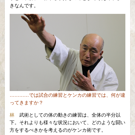
きなんです
。
…………では試合の練習とケンカの練習では、何
が違
ってきますか？
林
武術としての体の動きの練習は、全体の半分以
下。
それよりも
様々な状況において、どのような闘い
方をするべきか
を
考える
の
がケンカ術です。