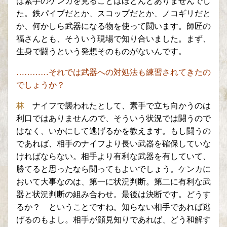
は素手のケンカを見る
ことはほとんどありません
でし
た
。鉄パイプだとか、スコップだとか、ノコギリだと
か、何かしら武器になる物を使って闘います。
師匠の
福さんとも、そういう現場で知り合いました。
まず、
生身で闘うという発想そのものがないんです
。
…………それでは武器への対処法も練習されてきたの
でしょうか？
林
ナイフで襲われたとして、
素手で立ち向かうのは
利口ではありませんので、そういう状況では闘うので
はなく、いかにして逃げるかを教えます。もし闘うの
であれば、相手のナイフより長い武器を確保していな
ければならない。相手より有利な武器を有していて、
勝てると思ったなら闘ってもよいでしょう。
ケンカに
おいて大事なのは
、第一に
状況判断
。第二に有利な武
器と状況判断の組み合
わ
せ。最後は決断です。どうす
るか
？
ということですね。知らない相手であれば逃
げるのもよし。相手が顔見知りであれば、どう和解す