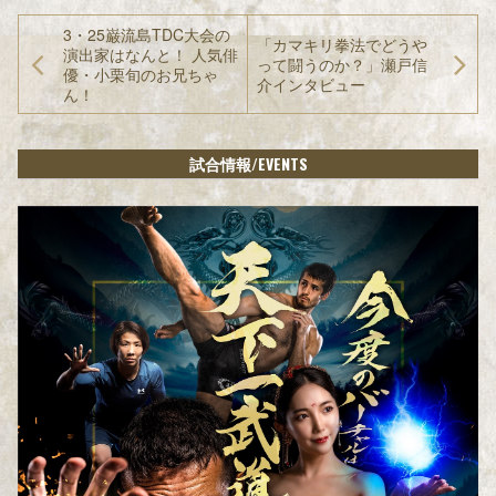
3・25巌流島TDC大会の
「カマキリ拳法でどうや
演出家はなんと！ 人気俳
って闘うのか？」瀬戸信
優・小栗旬のお兄ちゃ
介インタビュー
ん！
/EVENTS
試合情報