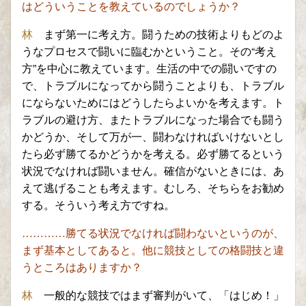
はどういうことを教えているのでしょうか？
林
まず第一に考え方。闘うための技術よりもどのよ
うなプロセスで闘いに臨むかということ。その“考え
方”を中心に教えています。生活の中での闘いですの
で、トラブルになってから闘うことよりも、トラブル
にならないためにはどうしたらよいかを考えます。ト
ラブルの避け方、またトラブルになった場合でも闘う
かどうか、そして万が一、闘わなければいけないとし
たら必ず勝てるかどうかを考える。必ず勝てるという
状況でなければ闘いません。確信がないと
きには、あ
えて逃げることも考えます。むしろ、そちらをお勧め
する
。そういう考え方ですね。
…………勝てる状況でなければ闘わ
ないというのが、
まず基本としてあると。他に競技としての格闘技
と違
うところはありますか？
林
一般的な競技ではま
ず審判がいて、「はじめ！」