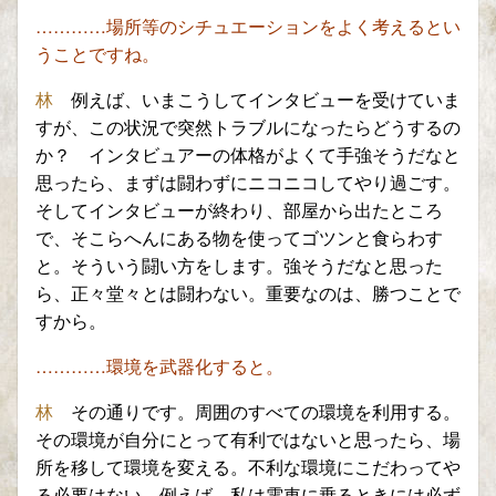
…………場所等のシチュエーションをよく考えるとい
うことですね。
林
例えば、いまこうしてインタビューを受けていま
すが、この状況で突然トラブルになったらどうするの
か？ インタビュアーの体格がよくて手強そうだなと
思ったら、まずは闘わずにニコニコしてやり過ごす。
そしてインタビューが終わり、部屋から出たところ
で、そこらへんにある物を使ってゴツンと食らわす
と。そういう闘い方をします。
強そうだなと思った
ら、正々堂々とは闘わない。重要なのは、勝つことで
すから。
…………環境を武器化すると。
林
その通りです。周囲のすべての環境を利用する。
その環境が自分にとって有利ではないと思ったら、場
所を移して環境を変える。
不利な環境にこだわってや
る必要はない。例えば、
私は
電車に乗るとき
に
は必ず