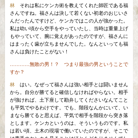
林
それは私にケンカ術を教えてくれた師匠である
福
さんですね。福さんは決して若くない初老のおじ
い
さ
んだったんですけど、ケンカではこの人が強かった。
私は幼い頃から空手をやっていたし、当時は重量上げ
もやっていて、
腕に覚えがあったのですが、福さん
に
はまったく歯が立ちませんでした。
なんといっても
福
さんは
負けたことがない！
…………無敗の男！？ つまり最強の男ということで
すか？
林
はい。なぜって福さんは
強い相手とは闘いません
から。自分が勝てると確信しなければやらない。相手
が強ければ、土下座して勘弁してくださいなんてこと
も平気でやるわけです。
でも、階段なんかにいて、い
まなら勝てると思えば、平気で相手を
階段から突き落
とし
ます。
ケンカというのは、そういうものです。私
は若い頃、土木の現場で働いていたのですが、そこで