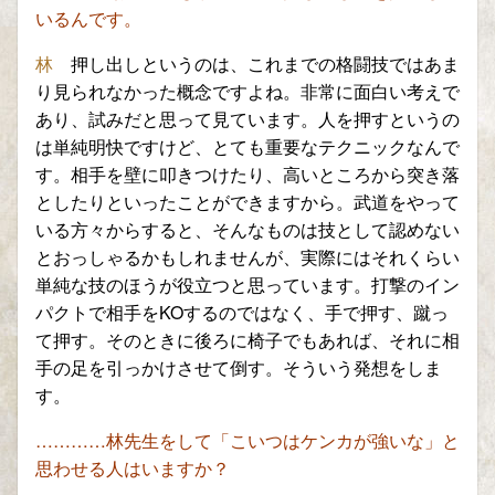
いるんです。
林
押し出しという
のは、これまでの格闘技ではあま
り見られなかった概念ですよね。
非常に面白い考えで
あり、試みだと思って見ています。
人を押すというの
は単純明快ですけど、とても重要なテクニックなんで
す
。相手を壁に叩きつけたり、高いところから突き落
としたり
といったことが
できますから。
武道をやって
いる方々からすると、そんなものは技として認めない
とおっしゃるかもしれませんが、実際にはそれくらい
単純な技のほうが役立つと思っています。
打撃のイン
パクトで相手を
KO
するのではなく、手で押す、蹴っ
て押す。そのときに後ろに椅子でもあれば、それに相
手の足を引っかけさせて倒す。そういう発想をしま
す。
…………林先生をして「こいつはケンカが
強いな」と
思わせる
人はいますか？