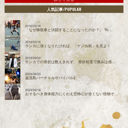
/POPULAR
人気記事
2016/03/18
「なぜ柳龍拳と決闘することになったのか？」 Yo...
2016/03/16
ケンカに強くなりたければ、「ケンカ術」を見よ！
2018/09/02
ケンカでの骨折は数えきれず、 骨折程度で痛みは感...
2024/08/23
巌流島バーチャルサバイバル2
2024/04/16
おそるべき身体能力にくわえ恐怖心が全くない怪物ぞ...