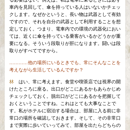
車内を見回
して、傘を持っている人はいないかチェッ
クします。なぜかというと
、長い物は武器として有効
ですので、それを自分の武器として利用
することを想
定しておく。つまり、電車内での環境の武器化におい
ては、近くに傘を持っている乗客がいるかどうかが重
要になる。
そういう段取りが肝になります。闘いは段
取りがすべてですから。
…………他の場所にいるときでも、常にそんなことを
考えながら生活しているんですか？
林
はい、常に考えます。食堂や喫茶店では視界の開
けたところに座る。出口
がどこにあるかもあらかじめ
チェックしておく。脱出口がどこにある
かを把握して
おくということですね。これはとても大事なことで
す。
私がホテルに宿泊する場合は、部屋に入る前に非
常口の場所を確認しておきます
。
そして、その非常口
まで実際に歩いていってみて、部屋を出たらどちらの