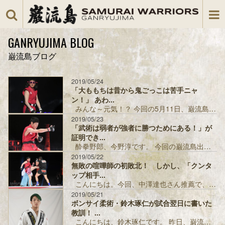
GANRYUJIMA BLOG
巌流島ブログ
2019/05/24
「大ももちは昔から鬼ごっこは苦手ニャ
ン！」 あわ...
みんな～元気！？ 今回の5月11日、巌流島～序章～に女装で出場した大ももちだニャン♡ 当初、大ももちはRIZIN横浜大会を見に...
2019/05/23
「武術は弱者が強者に勝つためにある！」が
証明でき...
酔拳野郎、今野淳です。 今回の巌流島出場に際し、改めて、谷川プロデューサー、柴田さん、巌流島大会関係者の皆さん、対戦相手の大も...
2019/05/22
無敗の喧嘩師の初敗北！ しかし、「クンタ
ップ相手...
こんにちは。今回、中澤達也さん推薦で、「無敗の喧嘩師」として巌流島に出場させていただきました、伊藤澄哉です。 試合を終えて色々...
2019/05/21
ボンサイ柔術・鈴木琢仁が試合翌日に書いた
教訓！ ...
こんにちは、鈴木琢仁です。 昨日、巌流島で試合をさせてもらいまして、結果はご存知の通りKO負けでした。 どうせ今日は一日安静に...