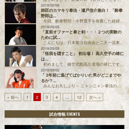
2019/05/06
師匠のカマキリ拳法・瀬戸信介激白！ 「酔拳
野郎は...
今回、酔拳野郎・今野選手を推薦した経緯について。 まず私のところに谷川さんから電話があり、いつもの調子で「瀬戸くん、今度、巌流...
2019/05/05
「直前オファーと拳と剣・・・２つの実験の
ために試...
こんにちは。日本拳法自由会と二天一流東京支部所属の左禅丸です。 今回、２連敗中の巌流島に、３回連続の出場となります。 この話、...
2019/05/05
「怪我を隠すこと」 初出場！ 高久空手の靖仁
は...
初めまして。錬空武館高久道場の靖仁です。 今回、急遽出場オファーをいただき感謝いたします。 ちょうどTwitterで巌流島の告...
2019/05/02
「 2年前に逃げてばかりいた男がどこまでや
るか？...
みんなお久しぶり～ ニャンニャン拳法の大ももちだよ！ よろしくニャン♡ 4月21日にRIZINが開催された横浜アリーナに観に行...
« 前へ
1
2
3
4
…
12
次へ »
/EVENTS
試合情報