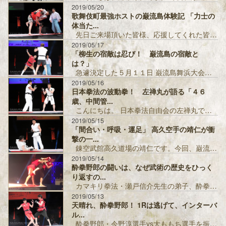
2019/05/20
歌舞伎町最強ホストの巌流島体験記 「力士の
体当た...
先日ご来場頂いた皆様、応援してくれた皆様、大会関係者の皆様、ありがとうございました。 新宿歌舞伎町 Player’...
2019/05/17
「柳生の宿敵は忍び！ 巌流島の宿敵と
は？」
急遽決定した５月１１日 巌流島舞浜大会。たった３週間の準備期間。関係者は大変だったでしょう。お疲れ様でした。たった３週間の準備...
2019/05/16
日本拳法の波動拳！ 左禅丸が語る「４６
歳、中間管...
こんにちは。 日本拳法自由会の左禅丸です。 いやー、巌流島ではびっくりするくらいきれいに真後ろに倒れましたね（笑）。 あ、今は...
2019/05/15
「間合い・呼吸・運足」 高久空手の靖仁が衝
撃の一...
錬空武館高久道場の靖仁です。今回、巌流島に出場の機会を頂きましてありがとうございます。 また、対戦して頂きました左選手、本当に...
2019/05/14
酔拳野郎の闘いは、なぜ武術の歴史をひっく
り返すの...
カマキリ拳法・瀬戸信介先生の弟子、酔拳野郎・今野淳選手は巌流島デビュー戦を見事TKO勝利。 しかも、酔拳と武術のコンセプトを分...
2019/05/13
天晴れ、酔拳野郎！ 1Rは逃げて、インターバ
ル...
酔拳野郎・今野淳選手vs大ももち選手を振り返る 今回、この試合のマッチメイクを任され、大ももち選手を推薦させていただいたものの...