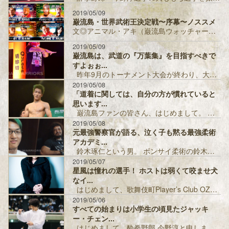
2019/05/09
巌流島・世界武術王決定戦〜序幕〜ノススメ
文◎アニマル・アキ（巌流島ウォッチャー） 今般の巌流島、非常に面白いマッチメイクが揃ったのではなかろうか。 酔拳vsニャンニャン拳法、ボディ...
2019/05/09
巌流島は、武道の『万葉集』を目指すべきで
すよぉぉ...
昨年9月のトーナメント大会が終わり、大晦日や新年の開催を今か今かと期待していたものの、情報という魚影が見えない状態が続き、釣り...
2019/05/08
「道着に関しては、自分の方が慣れていると
思います...
巌流島ファンの皆さん、はじめまして。 ボンサイ柔術の鈴木琢仁です。 ちなみに琢仁はタクミと読みます。 この度、関根(シュレック...
2019/05/08
元最強警察官が語る、泣く子も黙る最強柔術
アカデミ...
鈴木琢仁という男。 ボンサイ柔術の鈴木琢仁。 琢仁はタクミと読む。 巌流島ファンには馴染みのない男かもしれない。 彼の来歴を簡...
2019/05/07
星風は憧れの選手！ ホストは弱くて咬ませ犬
なイ...
はじめまして、歌舞伎町Player’s Club OZONE 舞杞維沙耶(まき いざや)です。 普段は歌舞伎町で行...
2019/05/06
すべての始まりは小学生の頃見たジャッキ
ー・チェン...
はじめまして、酔拳野郎 今野淳と申します。 まず、自分のような実績も何もない人間に、酔拳で巌流島出場という人生最大の夢を叶えて...