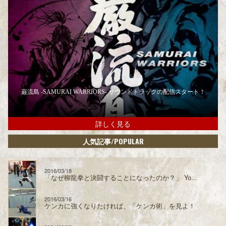
巌流島 -SAMURAI WARRIORS- サウンドトラックの配信スタート！
詳しく見る
/POPULAR
人気記事
2016/03/18
「なぜ柳龍拳と決闘することになったのか？」 Yo...
2016/03/16
ケンカに強くなりたければ、「ケンカ術」を見よ！