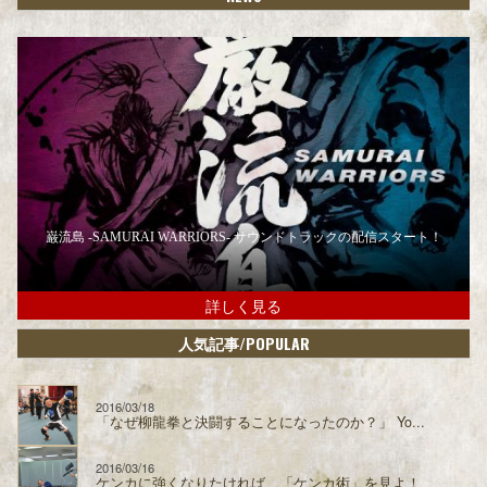
巌流島 -SAMURAI WARRIORS- サウンドトラックの配信スタート！
詳しく見る
/POPULAR
人気記事
2016/03/18
「なぜ柳龍拳と決闘することになったのか？」 Yo...
2016/03/16
ケンカに強くなりたければ、「ケンカ術」を見よ！