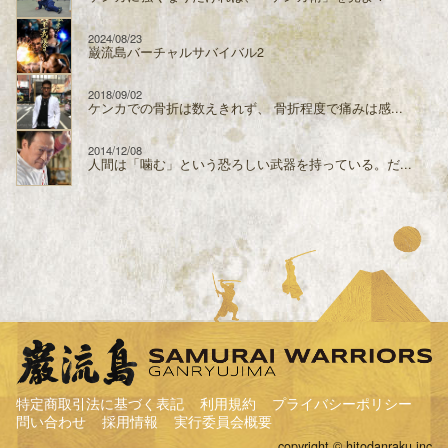
2024/08/23
巌流島バーチャルサバイバル2
2018/09/02
ケンカでの骨折は数えきれず、 骨折程度で痛みは感...
2014/12/08
人間は「噛む」という恐ろしい武器を持っている。だ...
特定商取引法に基づく表記
利用規約
プライバシーポリシー
問い合わせ
採用情報
実行委員会概要
copyright © hitodanraku.inc