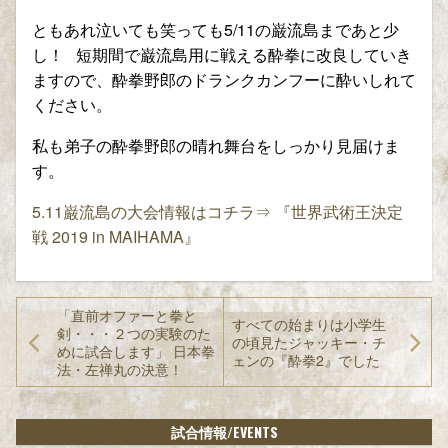
ともあれ泣いても笑っても
5/11
の巌流島まであと少
し！
短期間で巌流島用に戦える酔拳に改良していき
ますので、酔拳野郎のドランクカンフーに酔いしれて
ください。
私も弟子の酔拳野郎の晴れ舞台をしっかり見届けま
す。
5.11
巌流島の大会情報はコチラ⇒
『世界武術王決定
戦
2019 in MAIHAMA
』
「直前オファーと拳と
すべての始まりは小学生
剣・・・２つの実験のた
の頃見たジャッキー・チ
めに試合します」 日本拳
ェンの『酔拳2』でした
法・左禅丸の決意！
/EVENTS
試合情報