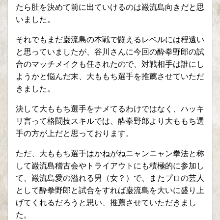
たら肚を決めて前に出ていけるのは巌流島向きだと思
いました。
それでもまだ巌流島の本戦で闘えるレベルには程遠い
と思っていましたが、谷川さんに今回の酔拳野郎の試
合のマッチメイクも任されたので、対戦相手は誰にし
ようかと悩んだ末、大ももち選手を推薦させていただ
きました。
決して大ももち選手をナメてるわけではなく、ハッキ
リ言って格闘技スキルでは、酔拳野郎より大ももち選
手の方が上だと思っております。
ただ、大ももち選手はかねがねニャンニャン拳法と称
して巌流島稽古会やトライアウトにも積極的に参加し
て、巌流島愛の溢れる男（女？）で、またプロの芸人
として酔拳野郎と試合をすれば巌流島を大いに盛り上
げてくれるだろうと思い、推薦させていただきまし
た。