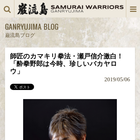
GANRYUJIMA BLOG
巌流島ブログ
師匠のカマキリ拳法・瀬戸信介激白！
「酔拳野郎は今時、珍しいバカヤロ
ウ」
2019/05/06