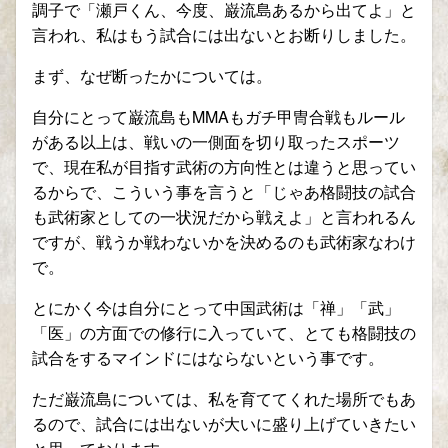
調子で「瀬戸くん、今度、巌流島あるから出てよ」と
言われ、私はもう試合には出ないとお断りしました。
まず、なぜ断ったかについては。
自分にとって巌流島も
MMA
もガチ甲冑合戦もルール
がある以上は、戦いの一側面を切り取ったスポーツ
で、現在私が目指す武術の方向性とは違うと思ってい
るからで、こういう事を言うと「じゃあ格闘技の試合
も武術家としての一状況だから戦えよ」と言われるん
ですが、戦うか戦わないかを決めるのも武術家なわけ
で。
とにかく今は自分にとって中国武術は「禅」「武」
「医」の方面での修行に入っていて、とても格闘技の
試合をするマインドにはならないという事です。
ただ巌流島については、私を育ててくれた場所でもあ
るので、試合には出ないが大いに盛り上げていきたい