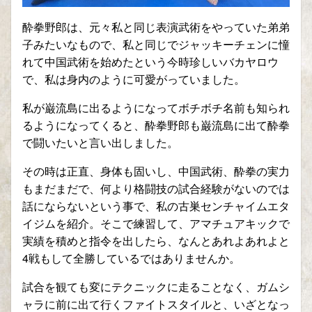
酔拳野郎は、元々私と同じ表演武術をやっていた弟弟
子みたいなもので、私と同じでジャッキーチェンに憧
れて中国武術を始めたという今時珍しいバカヤロウ
で、私は身内のように可愛がっていました。
私が巌流島に出るようになってボチボチ名前も知られ
るようになってくると、酔拳野郎も巌流島に出て酔拳
で闘いたいと言い出しました。
その時は正直、身体も固いし、中国武術、酔拳の実力
もまだまだで、何より格闘技の試合経験がないのでは
話にならないという事で、私の古巣センチャイムエタ
イジムを紹介。そこで練習して、アマチュアキックで
実績を積めと指令を出したら、なんとあれよあれよと
4
戦もして全勝しているではありませんか。
試合を観ても変にテクニックに走ることなく、ガムシ
ャラに前に出て行くファイトスタイルと、いざとなっ