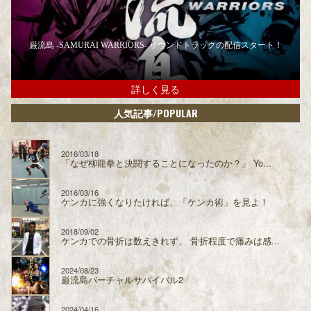
巌流島 -SAMURAI WARRIORS- サウンドトラックの配信スタート！
詳しく見る
/POPULAR
人気記事
2016/03/18
「なぜ柳龍拳と決闘することになったのか？」 Yo...
2016/03/16
ケンカに強くなりたければ、「ケンカ術」を見よ！
2018/09/02
ケンカでの骨折は数えきれず、 骨折程度で痛みは感...
2024/08/23
巌流島バーチャルサバイバル2
2024/04/16