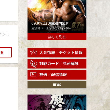
09.07
(土)
東京都内某所
巌流島バーチャルサバイバル2
インし
詳しく見る
る
NEWS