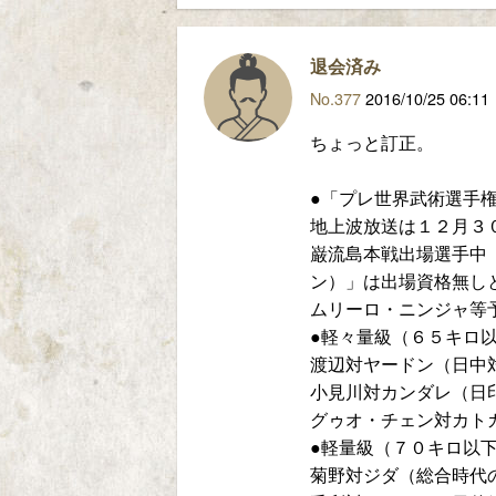
退会済み
No.377
2016/10/25 06:11
ちょっと訂正。
●「プレ世界武術選手
地上波放送は１２月３
巌流島本戦出場選手中
ン）」は出場資格無し
ムリーロ・ニンジャ等
●軽々量級（６５キロ
渡辺対ヤードン（日中
小見川対カンダレ（日
グゥオ・チェン対カトカ
●軽量級（７０キロ以
菊野対ジダ（総合時代