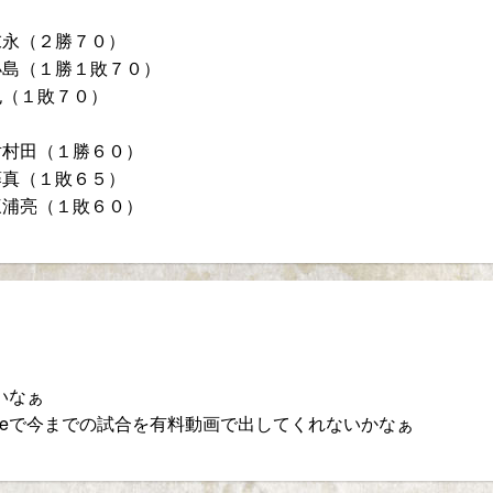
末永（２勝７０）
小島（１勝１敗７０）
也（１敗７０）
対村田（１勝６０）
藤真（１敗６５）
三浦亮（１敗６０）
いなぁ
ubeで今までの試合を有料動画で出してくれないかなぁ