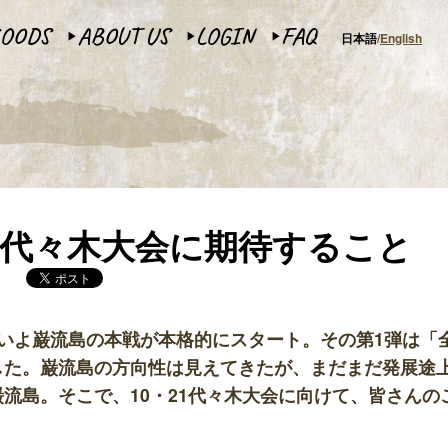
OODS
ABOUT US
LOGIN
FAQ
日本語
English
▶︎
▶︎
▶︎
島・代々木大会に期待すること
いよ巌流島の本戦が本格的にスタート。その第1弾は「
した。巌流島の方向性は見えてきたが、まだまだ発展途
流島。そこで、10・21代々木大会に向けて、皆さんの