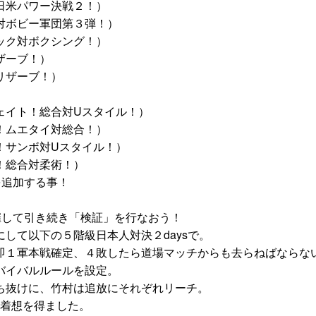
日米パワー決戦２！）
対ボビー軍団第３弾！）
ック対ボクシング！）
ザーブ！）
リザーブ！）
ト
ェイト！総合対Uスタイル！）
！ムエタイ対総合！）
！サンボ対Uスタイル！）
！総合対柔術！）
を追加する事！
催して引き続き「検証」を行なおう！
して以下の５階級日本人対決２daysで。
即１軍本戦確定、４敗したら道場マッチからも去らねばならな
バイバルルールを設定。
ち抜けに、竹村は追放にそれぞれリーチ。
に着想を得ました。