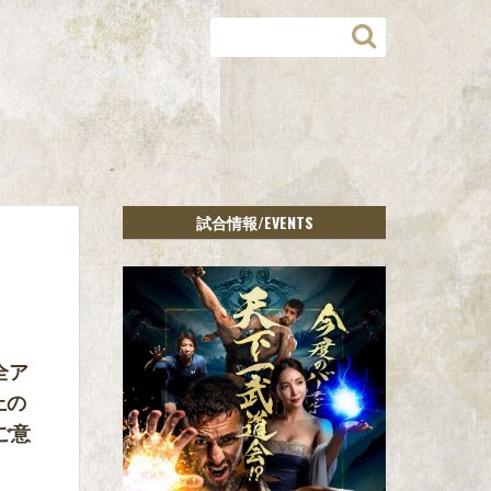
/EVENTS
試合情報
全ア
上の
ご意