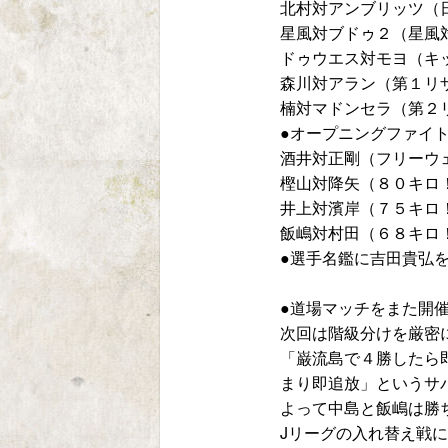
北村対アンブリッツ（
星風対ブドゥ２（星風
ドゥウエス対モヨ（キ
森川対アラン（第１リ
楠対マドンセラ（第２
●オープニングファイ
酒井対正剛（フリーウ
樫山対降矢（８０キロ
井上対濱岸（７５キロ
飯嶋対村田（６８キロ
●選手名鑑に吉田貴弘
●道場マッチをまた開
次回は階級分けを厳密に
「巌流島で４勝したら
まり即追放」というサ
よって中島と飯嶋は勝
Jリーグの入れ替え戦