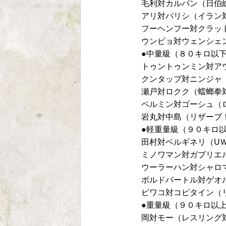
毛利対カルバン（日伯
アリ対パリシ（イラン
フーヘンフー対クラッ
ウンピョ対ウェンシェ
●中量級（８０キロ以
トゥントゥンミン対ア
クンタップ対ニンジャ
瀬戸対ロクク（蟷螂拳
ペルミン対ゴーシュ（
岩丸対中島（リザーブ
●軽重量級（９０キロ
田村対ベルギネリ（U
ミノワマン対ガブリエ
ウーラーハン対シャロ
ボルドバートル対ゲオ
ビワコ対コピタイン（
●重量級（９０キロ以
岡対モー（レスリング