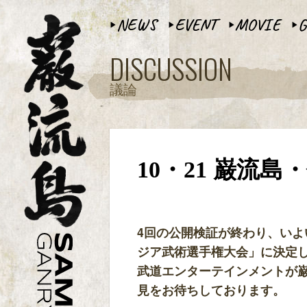
NEWS
EVENT
MOVIE
G
▶︎
▶︎
▶︎
▶︎
DISCUSSION
議論
10・21 巌流
4回の公開検証が終わり、いよ
ジア武術選手権大会」に決定
武道エンターテインメントが巌
見をお待ちしております。