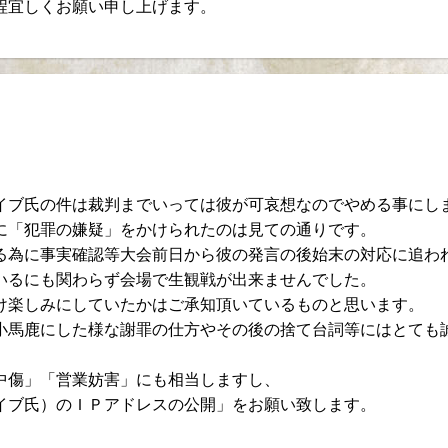
程宜しくお願い申し上げます。
イブ氏の件は裁判までいっては彼が可哀想なのでやめる事にし
に「犯罪の嫌疑」をかけられたのは見ての通りです。
る為に事実確認等大会前日から彼の発言の後始末の対応に追わ
いるにも関わらず会場で生観戦が出来ませんでした。
け楽しみにしていたかはご承知頂いているものと思います。
小馬鹿にした様な謝罪の仕方やその後の捨て台詞等にはとても
中傷」「営業妨害」にも相当しますし、
イブ氏）のＩＰアドレスの公開」をお願い致します。