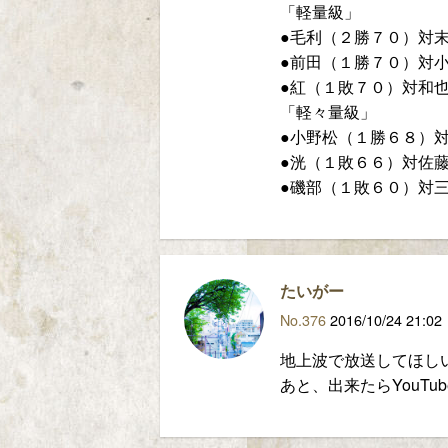
「軽量級」
●毛利（２勝７０）対
●前田（１勝７０）対
●紅（１敗７０）対和
「軽々量級」
●小野松（１勝６８）
●洸（１敗６６）対佐
●磯部（１敗６０）対
たいがー
No.376
2016/10/24 21:02
地上波で放送してほし
あと、出来たらYouT