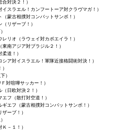
総合対決２！）
対イスラエル！カンフートーア対クラヴマガ！）
ト（蒙古相撲対コンバットサンボ！）
ン（リザーブ！）
下）
ウレリオ（ラウェイ対カポエイラ！）
（東南アジア対ブラジル２！）
対柔道！）
ロシア対イスラエル！軍隊近接格闘術対決！）
！）
以下）
ＷＦ対喧嘩サッカー！）
ル（日欧対決２！）
マエフ（散打対空道！）
ルギエフ（蒙古相撲対コンバットサンボ！）
リザーブ！）
上）
対Ｋ－１！）