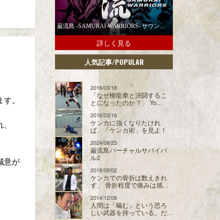
巌流島 -SAMURAI WARRIORS- サウンドトラックの配信スタート！
詳しく見る
/POPULAR
人気記事
2016/03/18
「なぜ柳龍拳と決闘するこ
ます。
とになったのか？」 Yo...
2016/03/16
ケンカに強くなりたけれ
れ、
ば、「ケンカ術」を見よ！
2024/08/23
巌流島バーチャルサバイバ
ル2
誠意が
2018/09/02
ケンカでの骨折は数えきれ
ず、 骨折程度で痛みは感...
2014/12/08
人間は「噛む」という恐ろ
しい武器を持っている。だ...