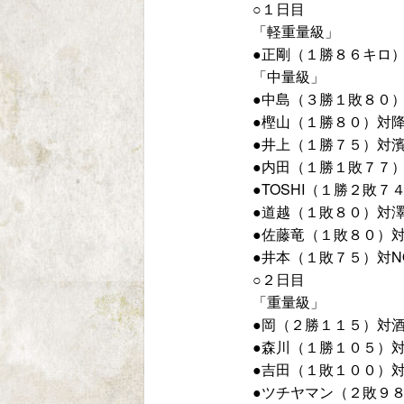
○１日目
「軽重量級」
●正剛（１勝８６キロ
「中量級」
●中島（３勝１敗８０
●樫山（１勝８０）対
●井上（１勝７５）対
●内田（１勝１敗７７
●TOSHI（１勝２敗
●道越（１敗８０）対
●佐藤竜（１敗８０）
●井本（１敗７５）対N
○２日目
「重量級」
●岡（２勝１１５）対
●森川（１勝１０５）
●吉田（１敗１００）
●ツチヤマン（２敗９