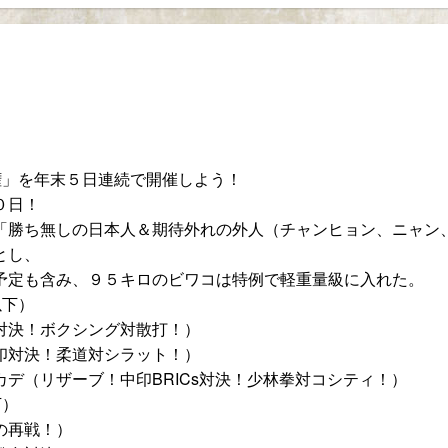
権」を年末５日連続で開催しよう！
０日！
「勝ち無しの日本人＆期待外れの外人（チャンヒョン、ニャン
とし、
予定も含み、９５キロのビワコは特例で軽重量級に入れた。
以下）
対決！ボクシング対散打！）
印対決！柔道対シラット！）
デ（リザーブ！中印BRICs対決！少林拳対コシティ！）
下）
の再戦！）