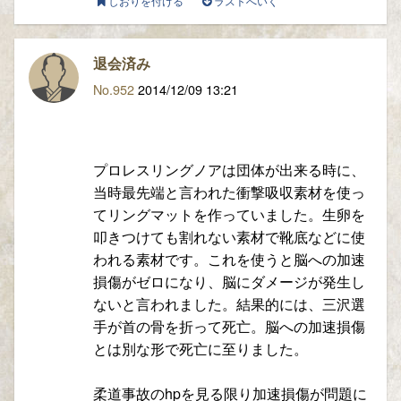
しおりを付ける
ラストへいく
退会済み
No.952
2014/12/09 13:21
プロレスリングノアは団体が出来る時に、
当時最先端と言われた衝撃吸収素材を使っ
てリングマットを作っていました。生卵を
叩きつけても割れない素材で靴底などに使
われる素材です。これを使うと脳への加速
損傷がゼロになり、脳にダメージが発生し
ないと言われました。結果的には、三沢選
手が首の骨を折って死亡。脳への加速損傷
とは別な形で死亡に至りました。
柔道事故のhpを見る限り加速損傷が問題に