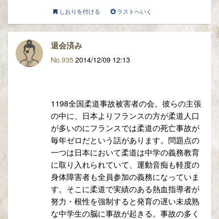
しおりを付ける
ラストへいく
退会済み
No.935
2014/12/09 12:13
1198全国柔道事故被害者の会。彼らの主張
の中に、日本よりフランスの方が柔道人口
が多いのにフランスでは柔道の死亡事故が
毎年ゼロだという話があります。問題点の
一つは日本において柔道は中学の義務教育
に取り入れられていて、運動音痴も軽度の
身体障害者も全員参加の義務になっていま
す。そこに柔道で実績のある熱血指導者が
努力・根性を強制すると発育の遅い未成熟
な中学生の脳に事故が起きる。事故の多く