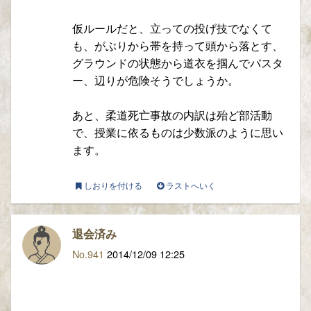
仮ルールだと、立っての投げ技でなくて
も、がぶりから帯を持って頭から落とす、
グラウンドの状態から道衣を掴んでバスタ
ー、辺りが危険そうでしょうか。
あと、柔道死亡事故の内訳は殆ど部活動
で、授業に依るものは少数派のように思い
ます。
しおりを付ける
ラストへいく
退会済み
No.941
2014/12/09 12:25