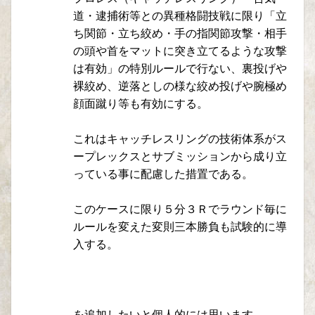
道・逮捕術等との異種格闘技戦に限り「立
ち関節・立ち絞め・手の指関節攻撃・相手
の頭や首をマットに突き立てるような攻撃
は有効」の特別ルールで行ない、裏投げや
裸絞め、逆落としの様な絞め投げや腕極め
顔面蹴り等も有効にする。
これはキャッチレスリングの技術体系がス
ープレックスとサブミッションから成り立
っている事に配慮した措置である。
このケースに限り５分３Ｒでラウンド毎に
ルールを変えた変則三本勝負も試験的に導
入する。
を追加したいと個人的には思います。