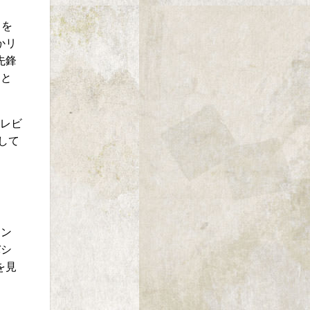
りを
かリ
先鋒
」と
テレビ
して
ウン
バシ
を見