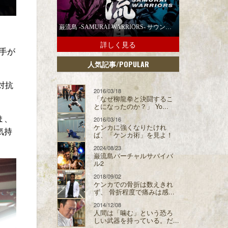
巌流島 -SAMURAI WARRIORS- サウンドトラックの配信スタート！
詳しく見る
選手が
/POPULAR
人気記事
対抗
2016/03/18
「なぜ柳龍拳と決闘するこ
とになったのか？」 Yo...
ま、
2016/03/16
ケンカに強くなりたけれ
気持
ば、「ケンカ術」を見よ！
2024/08/23
巌流島バーチャルサバイバ
ル2
2018/09/02
ケンカでの骨折は数えきれ
ず、 骨折程度で痛みは感...
2014/12/08
人間は「噛む」という恐ろ
しい武器を持っている。だ...