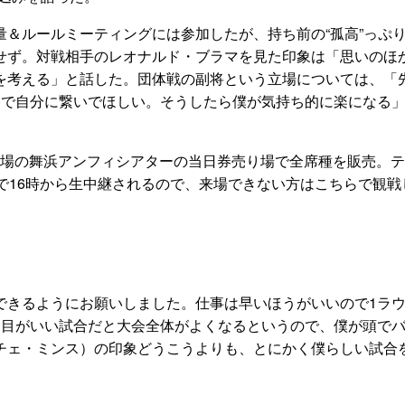
量＆ルールミーティングには参加したが、持ち前の“孤高”っぷ
せず。対戦相手のレオナルド・ブラマを見た印象は「思いのほ
を考える」と話した。団体戦の副将という立場については、「
勝で自分に繋いでほしい。そうしたら僕が気持ち的に楽になる
り会場の舞浜アンフィシアターの当日券売り場で全席種を販売。
E」で16時から生中継されるので、来場できない方はこちらで観戦
できるようにお願いしました。仕事は早いほうがいいので1ラ
合目がいい試合だと大会全体がよくなるというので、僕が頭で
チェ・ミンス）の印象どうこうよりも、とにかく僕らしい試合