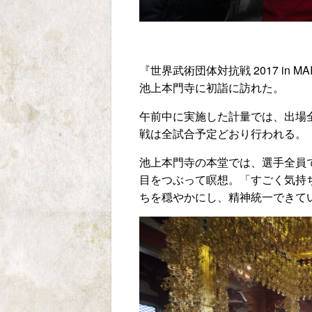
『世界武術団体対抗戦 2017 in 
池上本門寺に初詣に訪れた。
午前中に実施した計量では、出場
戦は全試合予定どおり行われる。
池上本門寺の本堂では、選手全員
目をつぶって瞑想。「すごく気持
ちを穏やかにし、精神統一できて