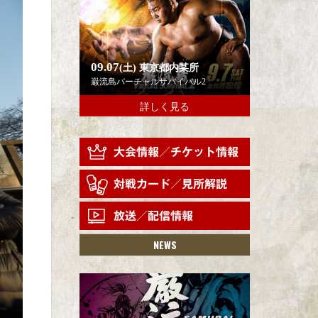
09.07
(土)
東京都内某所
巌流島バーチャルサバイバル2
詳しく見る
NEWS