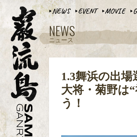
NEWS
EVENT
MOVIE
G
▶︎
▶︎
▶︎
▶︎
NEWS
ニュース
1.3舞浜の
大将・菊野は
う！