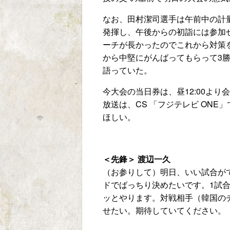
なお、田村潔司選手は午前中の計
発揮し、午後からの初詣には参加
ーチが長かったのでこれから対策
から中堅にがんばってもらって3
語っていた。
今大会の当日券は、昼12:00よ
放送は、CS 「フジテレビ ON
ほしい。
＜先鋒＞ 渡辺一久
（お参りして）明日、いい試合が
ドでばっちり決めたいです。1試
ッとやります。対戦相手（韓国の
せたい。期待していてください。