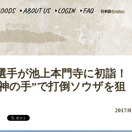
OODS
ABOUT US
LOGIN
FAQ
日本語
English
▶︎
▶︎
▶︎
出場選手が池上本門寺に初詣
“神の手”で打倒ソウザを狙
2017/0