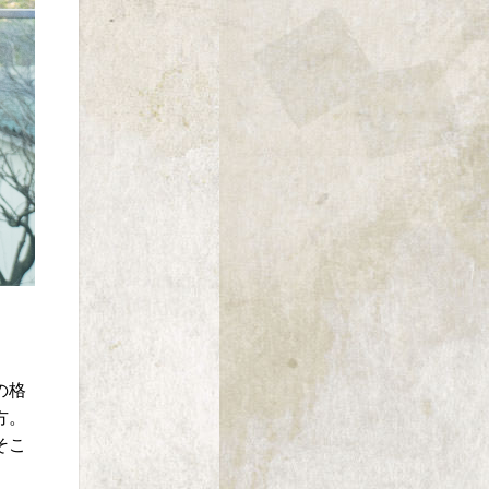
の格
方。
そこ