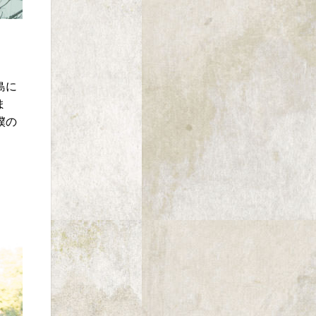
島に
ま
僕の