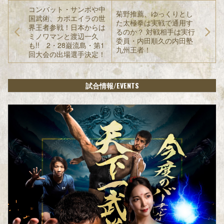
コンバット・サンボや中
菊野推薦、ゆっくりとし
国武術、カポエイラの世
た太極拳は実戦で通用す
界王者参戦！日本からは
るのか？ 対戦相手は実行
ミノワマンと渡辺一久
委員・内田順久の内田塾
も!! 2・28巌流島・第1
九州王者！
回大会の出場選手決定！
/EVENTS
試合情報