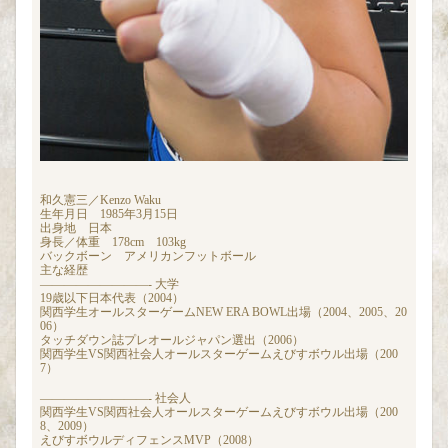
和久憲三／Kenzo Waku
生年月日 1985年3月15日
出身地 日本
身長／体重 178cm 103kg
バックボーン アメリカンフットボール
主な経歴
—————————- 大学
19歳以下日本代表（2004）
関西学生オールスターゲームNEW ERA BOWL出場（2004、2005、20
06）
タッチダウン誌プレオールジャパン選出（2006）
関西学生VS関西社会人オールスターゲームえびすボウル出場（200
7）
—————————- 社会人
関西学生VS関西社会人オールスターゲームえびすボウル出場（200
8、2009）
えびすボウルディフェンスMVP（2008）