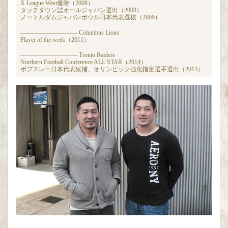
X League West優勝（2008）
タッチダウン誌オールジャパン選出（2008）
ノートルダムジャパンボウル日本代表選抜（2009）
—————————- Columbus Lions
Player of the week（2011）
—————————- Tronto Raiders
Northern Football Conference ALL STAR（2014）
ボブスレー日本代表候補、オリンピック強化指定選手選出（2013）