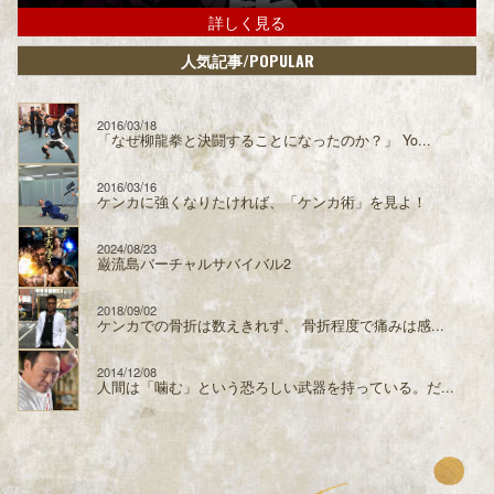
詳しく見る
/POPULAR
人気記事
2016/03/18
「なぜ柳龍拳と決闘することになったのか？」 Yo...
2016/03/16
ケンカに強くなりたければ、「ケンカ術」を見よ！
2024/08/23
巌流島バーチャルサバイバル2
2018/09/02
ケンカでの骨折は数えきれず、 骨折程度で痛みは感...
2014/12/08
人間は「噛む」という恐ろしい武器を持っている。だ...