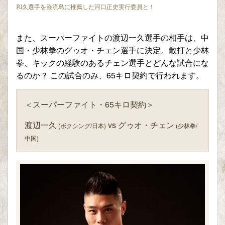
和久選手を巌流島に推薦した河口正史実行委員と！
また、スーパーファイトの渡辺一久選手の相手は、中
国・少林拳のグゥオ・チェン選手に決定。散打と少林
拳、キックの経験のあるチェン選手とどんな試合にな
るのか？ この試合のみ、65キロ契約で行われます。
＜スーパーファイト・65キロ契約＞
渡辺一久
vs グゥオ・チェン
(ボクシング/日本)
(少林拳/
中国)