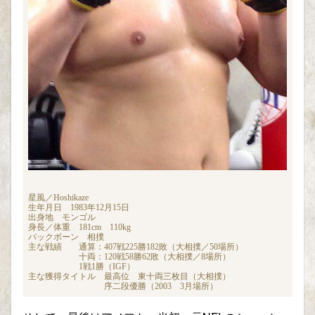
星風／Hoshikaze
生年月日 1983年12月15日
出身地 モンゴル
身長／体重 181cm 110kg
バックボーン 相撲
主な戦績 通算：407戦225勝182敗（大相撲／50場所）
十両：120戦58勝62敗（大相撲／8場所）
1戦1勝（IGF）
主な獲得タイトル 最高位 東十両三枚目（大相撲）
序二段優勝（2003 3月場所）