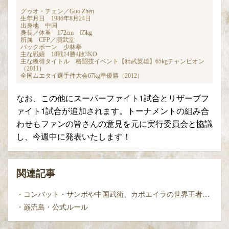
グゥオ・チェン／Guo Zhen
生年月日 1986年8月24日
出身地 中国
身長／体重 172cm 65kg
所属 CFP／演武堂
バックボーン 少林拳
主な戦績 18戦14勝4敗3KO
主な獲得タイトル 格闘技イベント【精武英雄】65kgチャンピオン
（2011）
全国ムエタイ選手件大会67kg準優勝（2012）
なお、この他にスーパーファイト1試合とリザーブフ
ァイト1試合が追加されます。トーナメントの組み合
わせもファンの皆さんの意見を元に実行委員会と協議
し、今週中に発表いたします！
関連記事
・コンバット・サンボや中国武術、カポエイラの世界王者参戦！日本からはミノワマンと渡辺一久も!! 2・28巌流島・第1回大会の出場選手決定！
・巌流島・公式ルール