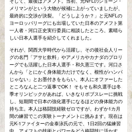
そして、最後はアメフト。当初、元NFLのショーン・
メリマンがという大物が候補に上がっていましたが、
最終的に交渉が決裂。「どうしようか？」と元NFLの
ヨーロッパリーグにも出場していた日本のアメフト第
一人者・河口正史実行委員に相談したところ、素晴ら
しい日本人選手を紹介してくれました。
それが、関西大学時代から活躍し、その後社会人リー
グの名門「アサヒ飲料」やアメリカやカナダのプロリ
ーグでも活躍した日本人選手・和久憲三です。河口さ
んから「とにかく身体能力だけでなく、根性がハンパ
じゃない」とお墨付きをもらい、本人にオファーした
ところなんと二つ返事でOK！ そもそも和久選手は冬
季オリンピックがあれば、いきなりボブスレーに挑戦
し、短期間で日本の強化選手になるほどの身体能力の
持ち主。本人は格闘技経験ゼロですが、わずか1カ月
間の練習でこの実験トーナメントに挑みます。現在は
元K-1ファイターの金泰泳氏の元で、1日2回の猛練習
中。アメフトの技術とパワーをどう格闘技に活かす