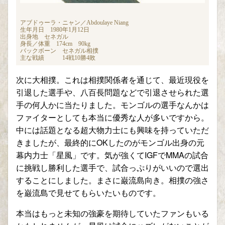
アブドゥーラ・ニャン／Abdoulaye Niang
生年月日 1980年1月12日
出身地 セネガル
身長／体重 174cm 90kg
バックボーン セネガル相撲
主な戦績 14戦10勝4敗
次に大相撲。これは相撲関係者を通じて、最近現役を
引退した選手や、八百長問題などで引退させられた選
手の何人かに当たりました。モンゴルの選手なんかは
ファイターとしても本当に優秀な人が多いですから。
中には話題となる超大物力士にも興味を持っていただ
きましたが、最終的にOKしたのがモンゴル出身の元
幕内力士「星風」です。気が強くてIGFでMMAの試合
に挑戦し勝利した選手で、試合っぷりがいいので選出
することにしました。まさに巌流島向き。相撲の強さ
を巌流島で見せてもらいたいものです。
本当はもっと未知の強豪を期待していたファンもいる