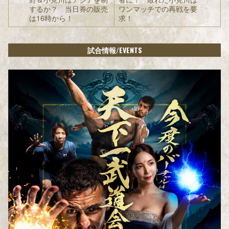
するか？ 当日券の販売
ワンマッチでの再戦を要
は16時から！
求！
/EVENTS
試合情報