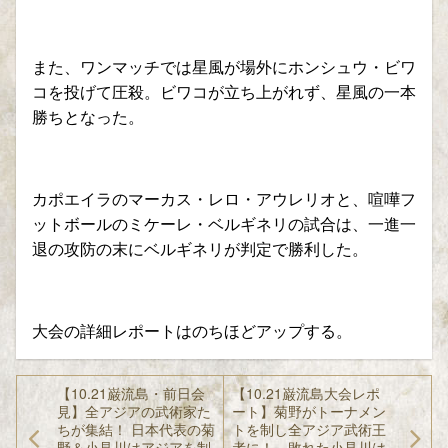
また、ワンマッチでは星風が場外にホンシュウ・ビワ
コを投げて圧殺。ビワコが立ち上がれず、星風の一本
勝ちとなった。
カポエイラのマーカス・レロ・アウレリオと、喧嘩フ
ットボールのミケーレ・ベルギネリの試合は、一進一
退の攻防の末にベルギネリが判定で勝利した。
大会の詳細レポートはのちほどアップする。
【10.21巌流島・前日会
【10.21巌流島大会レポ
見】全アジアの武術家た
ート】菊野がトーナメン
ちが集結！ 日本代表の菊
トを制し全アジア武術王
野＆小見川はアジアを制
者に！ 敗れた小見川は