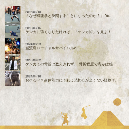
2016/03/18
「なぜ柳龍拳と決闘することになったのか？」 Yo...
2016/03/16
ケンカに強くなりたければ、「ケンカ術」を見よ！
2024/08/23
巌流島バーチャルサバイバル2
2018/09/02
ケンカでの骨折は数えきれず、 骨折程度で痛みは感...
2024/04/16
おそるべき身体能力にくわえ恐怖心が全くない怪物ぞ...