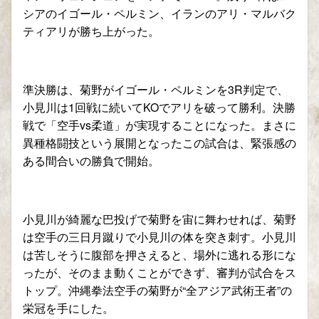
シアのイゴール・ペルミン、イランのアリ・マルバク
ティアリが勝ち上がった。
準決勝は、菊野がイゴール・ペルミンを3R判定で、
小見川は1回戦に続いてKOでアリを破って勝利。決勝
戦で「空手vs柔道」が実現することになった。まさに
異種格闘技という展開となったこの試合は、緊張感の
ある間合いの勝負で開始。
小見川が綺麗な巴投げで菊野を宙に舞わせれば、菊野
は空手の三日月蹴りで小見川の体を突き刺す。小見川
は苦しそうに腹部を押さえると、場外に逃れる形にな
ったが、そのまま動くことができず、審判が試合をス
トップ。沖縄拳法空手の菊野が“全アジア武術王者”の
栄冠を手にした。