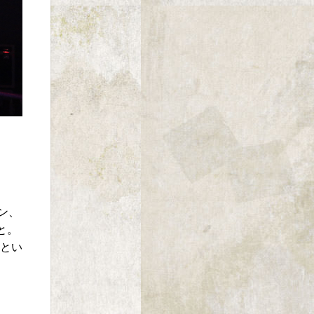
ン、
と。
島とい