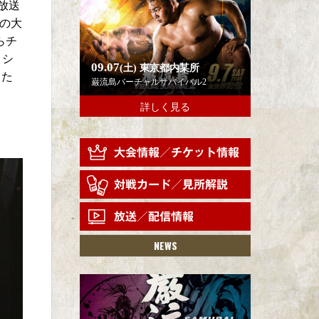
放送
去の大
らチ
ロシ
09.07
(土)
東京都内某所
した
巌流島バーチャルサバイバル2
詳しく見る
NEWS