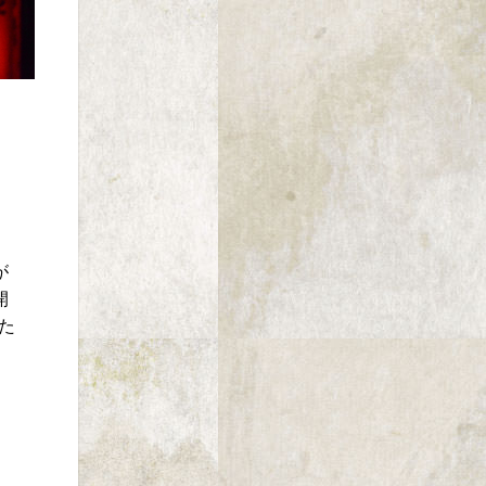
が
開
た