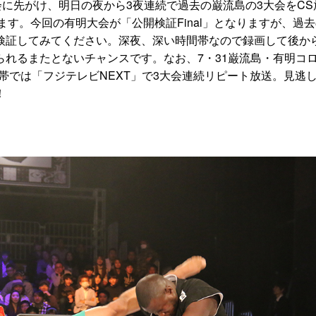
会に先がけ、明日の夜から3夜連続で過去の巌流島の3大会をCS
ます。今回の有明大会が「公開検証Final」となりますが、過
検証してみてください。深夜、深い時間帯なので録画して後か
られるまたとないチャンスです。なお、7・31巌流島・有明コ
昼帯では「フジテレビNEXT」で3大会連続リピート放送。見逃
！
1