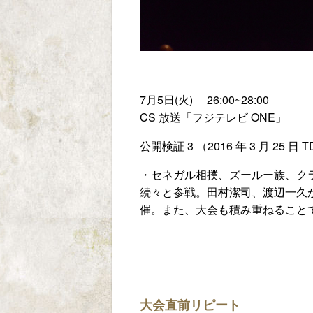
7月5日(火) 26:00~28:00
CS 放送「フジテレビ ONE」
公開検証 3 （2016 年 3 月 25 日
・セネガル相撲、ズールー族、ク
続々と参戦。田村潔司、渡辺一久
催。また、大会も積み重ねること
大会直前リピート