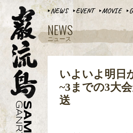
NEWS
EVENT
MOVIE
G
▶︎
▶︎
▶︎
▶︎
NEWS
ニュース
いよいよ明日か
~3までの3大
送