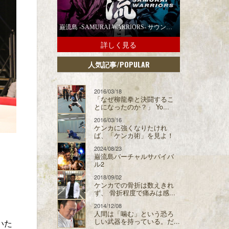
巌流島 -SAMURAI WARRIORS- サウンドトラックの配信スタート！
詳しく見る
/POPULAR
人気記事
2016/03/18
「なぜ柳龍拳と決闘するこ
とになったのか？」 Yo...
2016/03/16
ケンカに強くなりたけれ
ば、「ケンカ術」を見よ！
2024/08/23
巌流島バーチャルサバイバ
ル2
2018/09/02
ケンカでの骨折は数えきれ
ず、 骨折程度で痛みは感...
2014/12/08
人間は「噛む」という恐ろ
しい武器を持っている。だ...
いた