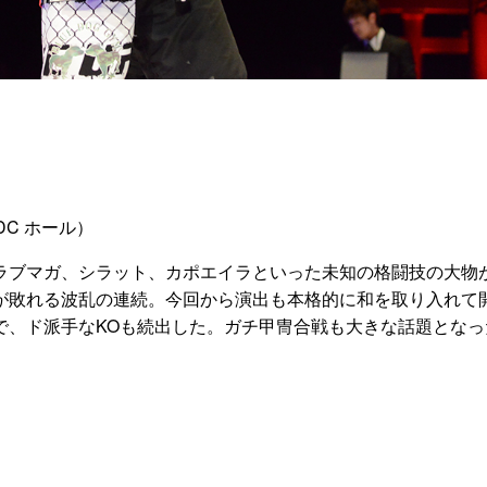
 TDC ホール）
ラブマガ、シラット、カポエイラといった未知の格闘技の大物
が敗れる波乱の連続。今回から演出も本格的に和を取り入れて
で、ド派手なKOも続出した。ガチ甲冑合戦も大きな話題となっ