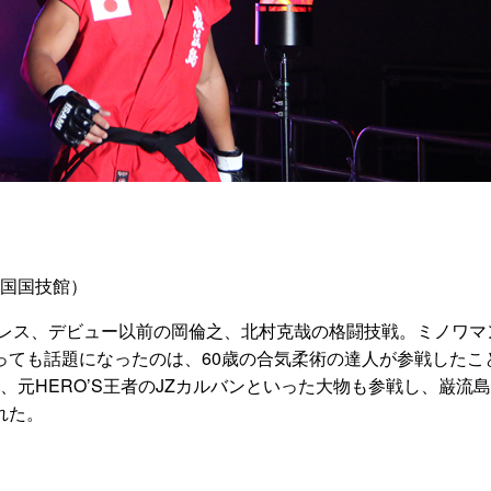
日 両国国技館）
ロレス、デビュー以前の岡倫之、北村克哉の格闘技戦。ミノワマ
っても話題になったのは、60歳の合気柔術の達人が参戦したこ
、元HERO’S王者のJZカルバンといった大物も参戦し、巌流
れた。