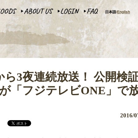
OODS
ABOUT US
LOGIN
FAQ
日本語
English
▶︎
▶︎
▶︎
ら3夜連続放送！ 公開検証
会が「フジテレビONE」で
2016/0