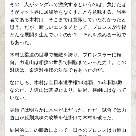
その二人がシングルで激突するというのは、負けたほ
うがマット界に居場所をなくすことを意味する。当事
者である木村は、そこまでは意識していたなかったと
思う。だが、新しいエンタメとして、プロレスが今後
どんな展開を生んでいくのか？ それを決める一戦で
もあった。
木村は柔道の世界で無敵を誇り、プロレスラーに転
向。力道山は相撲の世界で関脇までいった力士。この
対決は、柔道対相撲の対決でもあったのだ。
なにしろ、木村は全日本選手権13連覇、15年間無敗
なのだ。力道山は関脇止まり、結局、横綱にはなって
いない。
実績では明らかに木村が上だった。ただ、試合では力
道山が反則気味の攻撃を仕掛けて木村を破った。
結果的にこの勝敗によって、日本のプロレスは力道山