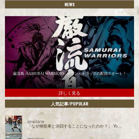
NEWS
巌流島 -SAMURAI WARRIORS- サウンドトラックの配信スタート！
詳しく見る
/POPULAR
人気記事
2016/03/18
「なぜ柳龍拳と決闘することになったのか？」 Yo...