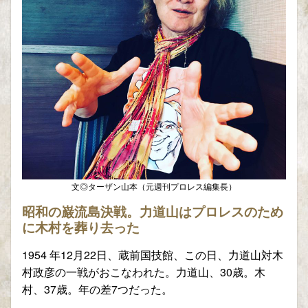
文◎ターザン山本（元週刊プロレス編集長）
昭和の巌流島決戦。力道山はプロレスのため
に木村を葬り去った
1954 年12月22日、蔵前国技館、この日、力道山対木
村政彦の一戦がおこなわれた。力道山、30歳。木
村、37歳。年の差7つだった。