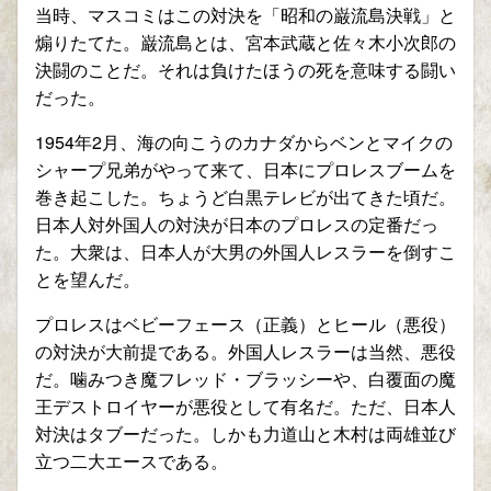
当時、マスコミはこの対決を「昭和の巌流島決戦」と
煽りたてた。巌流島とは、宮本武蔵と佐々木小次郎の
決闘のことだ。それは負けたほうの死を意味する闘い
だった。
1954年2月、海の向こうのカナダからベンとマイクの
シャープ兄弟がやって来て、日本にプロレスブームを
巻き起こした。ちょうど白黒テレビが出てきた頃だ。
日本人対外国人の対決が日本のプロレスの定番だっ
た。大衆は、日本人が大男の外国人レスラーを倒すこ
とを望んだ。
プロレスはベビーフェース（正義）とヒール（悪役）
の対決が大前提である。外国人レスラーは当然、悪役
だ。噛みつき魔フレッド・ブラッシーや、白覆面の魔
王デストロイヤーが悪役として有名だ。ただ、日本人
対決はタブーだった。しかも力道山と木村は両雄並び
立つ二大エースである。