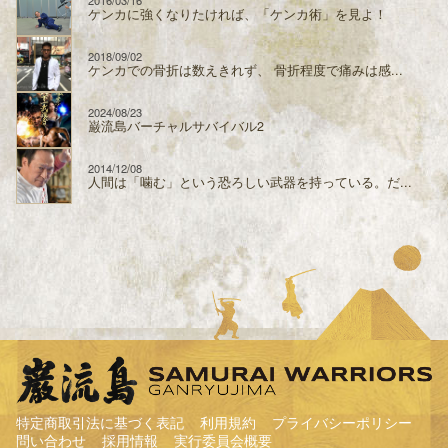
2016/03/16
ケンカに強くなりたければ、「ケンカ術」を見よ！
2018/09/02
ケンカでの骨折は数えきれず、 骨折程度で痛みは感...
2024/08/23
巌流島バーチャルサバイバル2
2014/12/08
人間は「噛む」という恐ろしい武器を持っている。だ...
特定商取引法に基づく表記
利用規約
プライバシーポリシー
問い合わせ
採用情報
実行委員会概要