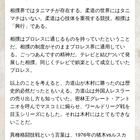
相撲界ではタニマチが存在する。柔道の世界にはタニ
マチはいない。柔道は心技体を重視する競技。相撲は
「興行」である。
相撲はプロレスに通じるものを持っていたということ
だ。相撲の制度がそのままプロレス界に通用してい
る。ごっつあんですの精神だ。テレビと結びついて発
展した相撲。同じくテレビで娯楽として成立していた
プロレス。
以上のことを考えると、力道山が木村に勝ったのは歴
史的必然だったともいえる。力道山は外国人レスラー
の売り出し方も知っていた。密林王グレート・アント
ニオを呼んでマスコミに煽らせ、ワールドリーグ戦を
目玉シリーズにもした。それは木村にはとてもできな
いことだ。
異種格闘技戦という言葉は、1976年の猪木vsルスカ