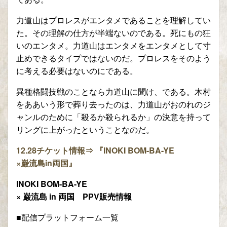
力道山はプロレスがエンタメであることを理解してい
た。その理解の仕方が半端ないのである。死にもの狂
いのエンタメ。力道山はエンタメをエンタメとして寸
止めできるタイプではないのだ。プロレスをそのよう
に考える必要はないのにである。
異種格闘技戦のことなら力道山に聞け、である。木村
をああいう形で葬り去ったのは、力道山がおのれのジ
ャンルのために「殺るか殺られるか」の決意を持って
リングに上がったということなのだ。
12.28
チケット情報⇒ 『
INOKI BOM-BA-YE
×巌流島in両国
』
INOKI BOM-BA-YE
× 巌流島 in 両国 PPV販売情報
■配信プラットフォーム一覧