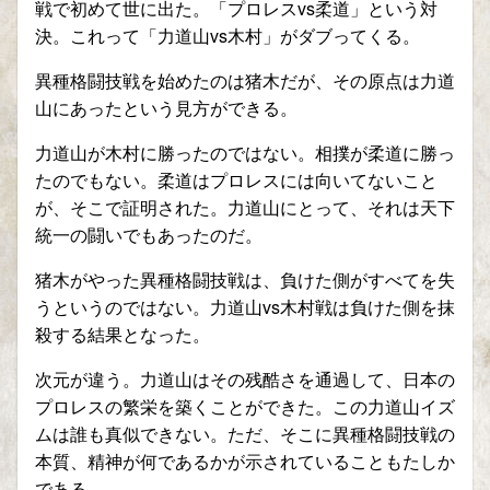
戦で初めて世に出た。「プロレスvs柔道」という対
決。これって「力道山vs木村」がダブってくる。
異種格闘技戦を始めたのは猪木だが、その原点は力道
山にあったという見方ができる。
力道山が木村に勝ったのではない。相撲が柔道に勝っ
たのでもない。柔道はプロレスには向いてないこと
が、そこで証明された。力道山にとって、それは天下
統一の闘いでもあったのだ。
猪木がやった異種格闘技戦は、負けた側がすべてを失
うというのではない。力道山vs木村戦は負けた側を抹
殺する結果となった。
次元が違う。力道山はその残酷さを通過して、日本の
プロレスの繁栄を築くことができた。この力道山イズ
ムは誰も真似できない。ただ、そこに異種格闘技戦の
本質、精神が何であるかが示されていることもたしか
である。