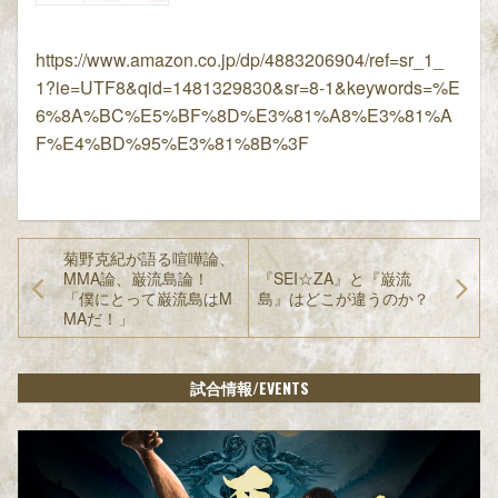
https://www.amazon.co.jp/dp/4883206904/ref=sr_1_
1?ie=UTF8&qid=1481329830&sr=8-1&keywords=%E
6%8A%BC%E5%BF%8D%E3%81%A8%E3%81%A
F%E4%BD%95%E3%81%8B%3F
菊野克紀が語る喧嘩論、
MMA論、巌流島論！
『SEI☆ZA』と『巌流
「僕にとって巌流島はM
島』はどこが違うのか？
MAだ！」
/EVENTS
試合情報