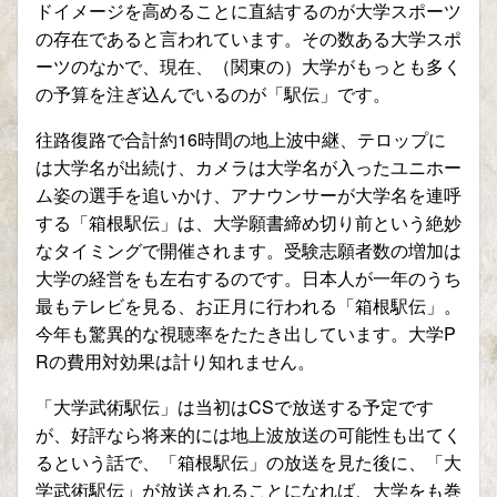
ドイメージを高めることに直結するのが大学スポーツ
の存在であると言われています。その数ある大学スポ
ーツのなかで、現在、（関東の）大学がもっとも多く
の予算を注ぎ込んでいるのが「駅伝」です。
往路復路で合計約16時間の地上波中継、テロップに
は大学名が出続け、カメラは大学名が入ったユニホー
ム姿の選手を追いかけ、アナウンサーが大学名を連呼
する「箱根駅伝」は、大学願書締め切り前という絶妙
なタイミングで開催されます。受験志願者数の増加は
大学の経営をも左右するのです。日本人が一年のうち
最もテレビを見る、お正月に行われる「箱根駅伝」。
今年も驚異的な視聴率をたたき出しています。大学P
Rの費用対効果は計り知れません。
「大学武術駅伝」は当初はCSで放送する予定です
が、好評なら将来的には地上波放送の可能性も出てく
るという話で、「箱根駅伝」の放送を見た後に、「大
学武術駅伝」が放送されることになれば、大学をも巻