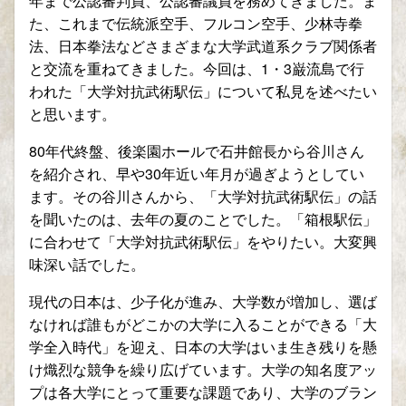
年まで公認審判員、公認審議員を務めてきました。ま
た、これまで伝統派空手、フルコン空手、少林寺拳
法、日本拳法などさまざまな大学武道系クラブ関係者
と交流を重ねてきました。今回は、1・3巌流島で行
われた「大学対抗武術駅伝」について私見を述べたい
と思います。
80年代終盤、後楽園ホールで石井館長から谷川さん
を紹介され、早や30年近い年月が過ぎようとしてい
ます。その谷川さんから、「大学対抗武術駅伝」の話
を聞いたのは、去年の夏のことでした。「箱根駅伝」
に合わせて「大学対抗武術駅伝」をやりたい。大変興
味深い話でした。
現代の日本は、少子化が進み、大学数が増加し、選ば
なければ誰もがどこかの大学に入ることができる「大
学全入時代」を迎え、日本の大学はいま生き残りを懸
け熾烈な競争を繰り広げています。大学の知名度アッ
プは各大学にとって重要な課題であり、大学のブラン