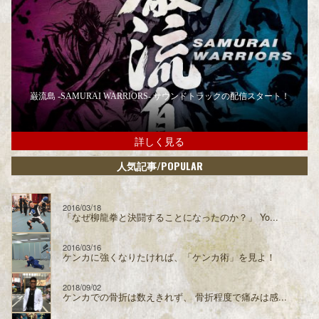
巌流島 -SAMURAI WARRIORS- サウンドトラックの配信スタート！
詳しく見る
/POPULAR
人気記事
2016/03/18
「なぜ柳龍拳と決闘することになったのか？」 Yo...
2016/03/16
ケンカに強くなりたければ、「ケンカ術」を見よ！
2018/09/02
ケンカでの骨折は数えきれず、 骨折程度で痛みは感...