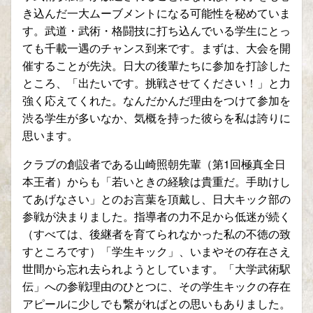
き込んだ一大ムーブメントになる可能性を秘めていま
す。武道・武術・格闘技に打ち込んでいる学生にとっ
ても千載一遇のチャンス到来です。まずは、大会を開
催することが先決。日大の後輩たちに参加を打診した
ところ、「出たいです。挑戦させてください！」と力
強く応えてくれた。なんだかんだ理由をつけて参加を
渋る学生が多いなか、気概を持った彼らを私は誇りに
思います。
クラブの創設者である山崎照朝先輩（第1回極真全日
本王者）からも「若いときの経験は貴重だ。手助けし
てあげなさい」とのお言葉を頂戴し、日大キック部の
参戦が決まりました。指導者の力不足から低迷が続く
（すべては、後継者を育てられなかった私の不徳の致
すところです）「学生キック」、いまやその存在さえ
世間から忘れ去られようとしています。「大学武術駅
伝」への参戦理由のひとつに、その学生キックの存在
アピールに少しでも繋がればとの思いもありました。