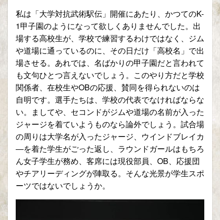
私は「大学対抗武術駅伝」開催にあたり、かつてのK-
1甲子園のようになって欲しくありませんでした。出
場する高校生が、学校で練習するわけではなく、ジム
や道場に通っているのに、その日だけ「高校名」で出
場させる。あれでは、名ばかりの甲子園だと言われて
も文句ひとつ言えないでしょう。このやり方だと学校
関係者、在校生やOBの応援、賛同を得られないのは
自明です。選手たちは、学校の代表でなければならな
い。ましてや、セコンドがジムや道場の名前が入った
ジャージを着ていようものなら論外でしょう。試合場
の周りは大学名が入ったジャージ、ウインドブレイカ
―を着た学生がごった返し、ラウンドガールはもちろ
ん女子学生が務め、客席には現役部員、OB、応援団
やチアリーディングが陣取る。そんな光景が学生スポ
ーツではないでしょうか。