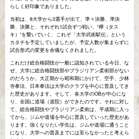
らしく好印象でありました。
当初は、8大学から3選手が出て、準々決勝、準決
勝、決勝と、それぞれ1試合ずつ戦い、“襷（タス
キ）”を繋いでいく、これぞ「大学武術駅伝」という
カタチを予定していましたが、予定人数が集まらずに
試合形式の変更を余儀なくされました。
これだけ総合格闘技が一般に認知されている今日、な
ぜ、大学に総合格闘技部やブラジリアン柔術部がない
のだろうか。大正期から昭和期にかけて、空手、少林
寺拳法、日本拳法は大学のクラブを中心に普及してき
た歴史があります。そして、各大学のOBが中心にな
り、全国に道場（道院）ができたのです。それに対し
て、総合格闘技やブラジリアン柔術は、平成期に入っ
てから、ジムや道場を中心に普及していった歴史があ
ります。強くなりたい学生は、ジムや道場に通うこと
になり、大学への普及までには至らなかったと考えら