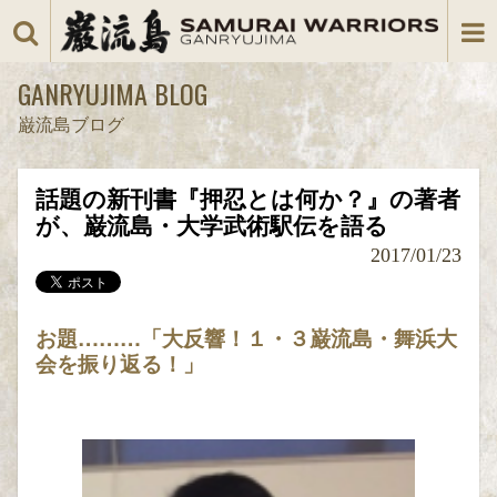
GANRYUJIMA BLOG
巌流島ブログ
話題の新刊書『押忍とは何か？』の著者
が、巌流島・大学武術駅伝を語る
2017/01/23
お題………「大反響！１・３巌流島・舞浜大
会を振り返る！」