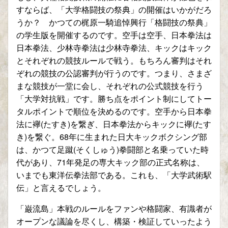
すならば、「大学格闘技の祭典」の開催はいかがだろ
うか？ かつての梶原一騎追悼興行「格闘技の祭典」
の学生版を開催するのです。空手は空手、日本拳法は
日本拳法、少林寺拳法は少林寺拳法、キックはキック
とそれぞれの競技ルールで戦う。もちろん審判はそれ
ぞれの競技の公認審判が行うのです。つまり、さまざ
まな競技が一堂に会し、それぞれの公式競技を行う
「大学対抗戦」です。勝ち点をポイント制にしてトー
タルポイントで順位を決めるのです。空手から日本拳
法に襷(たすき)を繋ぎ、日本拳法からキックに襷(たす
き)を繋ぐ。68年に生まれた日大キックボクシング部
は、かつて足蹴(そくしゅう)拳闘部と名乗っていた時
代があり、71年発足の専大キック部の正式名称は、
いまでも東洋伝拳法部である。これも、「大学武術駅
伝」と言えるでしょう。
「巌流島」本戦のルールをファンや格闘家、有識者が
オープンな議論を尽くし、構築・検証していったよう