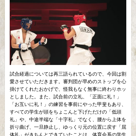
試合経過については再三語られているので、今回は割
愛させていただきます。審判団が早めのストップを心
掛けてくれたおかげで、怪我もなく無事に終わりホッ
としました。また、試合前の立礼、「正面に礼！」
「お互いに礼！」の練習を事前にやった甲斐もあり、
すべての学生が頭をちょこんと下げただけの「低頭
礼」や、中途半端な「十字礼」でなく、腰から上体を
折り曲げ、一旦静止し、ゆっくり元の位置に戻す「屈
体礼」がきちんとできていたことは、体育会系の学生