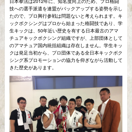
日本拳法は2012年に、知名度向上のため、プロ格闘
技への選手派遣を連盟がバックアップする姿勢を示し
たので、プロ興行参戦は問題ないと考えられます。キ
ックボクシングはプロから始まった格闘技であり、学
生キックは、50年近い歴史を有する日本最古のアマ
チュアキックボクシング組織ですが、上部団体として
のアマチュア国内統括組織は存在しません。学生キッ
クは発足当初から、プロ団体である全日本キックボク
シング系プロモーションの協力を仰ぎながら活動して
きた歴史があります。