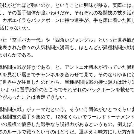
闘技がどれほど強いのか、ということに興味が移る。実際には
く、その選手個体が強いわけだが、それぞれの格闘技の技を活
。カポエイラをバックボーンに持つ選手が、手を床に着いた回
る話じゃないか。
いた『空手バカ一代』や『四角いジャングル』といった世界観
発表された数々の人気格闘技漫画も、ほとんどが異種格闘技戦
は明らかである。
種格闘技戦が好きである」と。アントニオ猪木が行っていた異
スを見ない層までチャンネルを合わせて見て、そのなりゆきに
んて世界中が注目したのだから、異種格闘技戦の持つ魅力は計り
りやすいように選手紹介のところでそれぞれのバックボーンを載せ
分があったことは否定できない。
種格闘技戦」がテーマだという。そういう団体がひとつくらい
な格闘技の選手を集めて、128名くらいでワールドトーナメン
いの規模で優勝した選手なら説得力があるというもの。例えば
方のルールで戦うというのはどうだ。運さえも味方にした方が