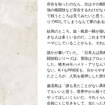
存在を知ったのなら、次はその格
強の格闘技など存在するわけがな
て戦うところは見てみたいと思う
りでKOしてしまうなんて夢のあ
結局のところ、故・梶原一騎が描
きな人は多くいるのだ。これまで
ーマにしていることからも、それ
誰かが書いていた。「日本人は異
闘技戦シリーズは、普段はプロレ
した。猪木vsモハメド・アリな
ない。K-1もPRIDEも、分か
たところが、人気を後押しした部
巌流島は「誰も見たことがない異
てもいいと思う。世界中から様々
やってほしいくらいだ。それくら
合前にくじ引きをして、当たった