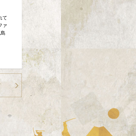
れて
ファ
流島
。