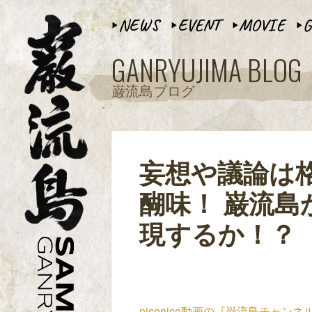
NEWS
EVENT
MOVIE
G
▶︎
▶︎
▶︎
▶︎
GANRYUJIMA BLOG
巌流島ブログ
妄想や議論は
醐味！ 巌流
現するか！？
niconico動画の『巌流島チ