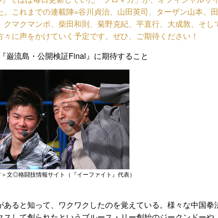
た。これまでの連載陣=谷川貞治、山田英司、ターザン山本、
、クマクマンボ、柴田和則、菊野克紀、平直行、大成敦、そし
方々に声をかけていく予定です。ぜひ、ご期待ください！
題『巌流島・公開検証Final』に期待すること
右＞文◎格闘技情報サイト（『イーファイト』代表）
があると知って、ワクワクしたのを覚えている。様々な中国拳
クスして創られたというブルース・リー創始のジークンドーや