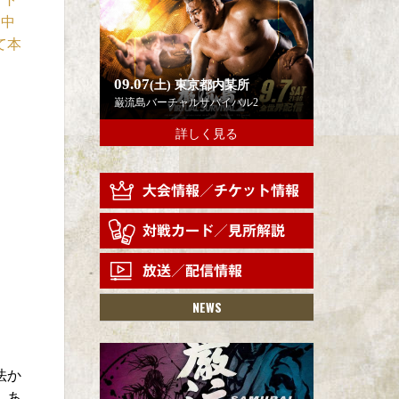
田中
て本
09.07
(土)
東京都内某所
巌流島バーチャルサバイバル2
詳しく見る
NEWS
法か
、あ