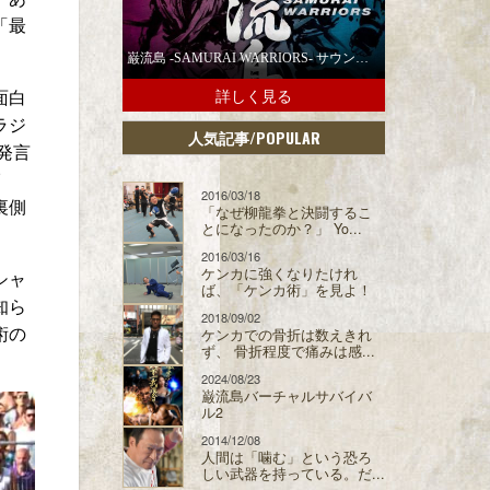
「最
巌流島 -SAMURAI WARRIORS- サウンドトラックの配信スタート！
詳しく見る
面白
ラジ
/POPULAR
人気記事
発言
イ
2016/03/18
裏側
「なぜ柳龍拳と決闘するこ
とになったのか？」 Yo...
。
2016/03/16
ケンカに強くなりたけれ
シャ
ば、「ケンカ術」を見よ！
知ら
2018/09/02
術の
ケンカでの骨折は数えきれ
ず、 骨折程度で痛みは感...
2024/08/23
巌流島バーチャルサバイバ
ル2
2014/12/08
人間は「噛む」という恐ろ
しい武器を持っている。だ...