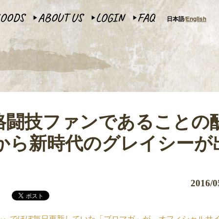
OODS
ABOUT US
LOGIN
FAQ
日本語
English
▶︎
▶︎
▶︎
格闘技ファンであることの
島から新時代のグレイシーが
2016/0
ャンネル』でほぼ毎日更新していた「ブロマガ」が、オフィシャルサ