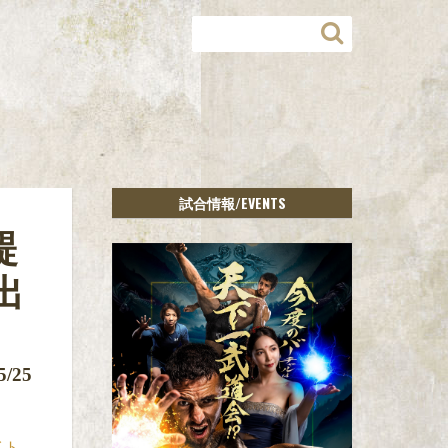
/EVENTS
試合情報
醍
出
5/25
イト