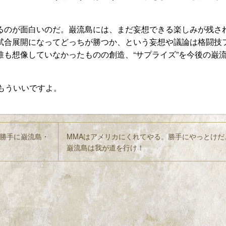
るのが面白いのだ。巌流島には、まだ妄想できる楽しみが残さ
試合展開になってどっちが勝つか、という妄想や議論は格闘技
誰も想像していなかったものの創造、“サプライズ”を今後の巌
もういいですよ。
勝手に巌流島・
MMAはアメリカにくれてやる。勝手にやっとけだ
巌流島は我が道を行け！