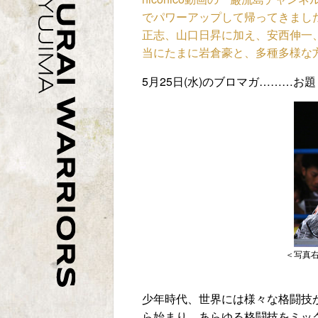
でパワーアップして帰ってきまし
正志、山口日昇に加え、安西伸一
当にたまに岩倉豪と、多種多様な
5月25日(水)のブロマガ………お
＜写真
少年時代、世界には様々な格闘技
ら始まり、あらゆる格闘技をミッ