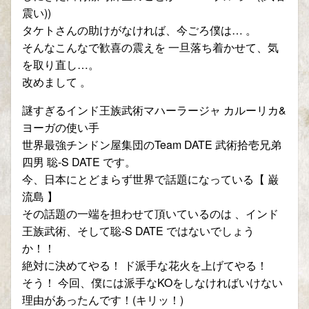
震い))
タケトさんの助けがなければ、今ごろ僕は… 。
そんなこんなで歓喜の震えを 一旦落ち着かせて、気
を取り直し…。
改めまして 。
謎すぎるインド王族武術マハーラージャ カルーリカ&
ヨーガの使い手
世界最強チンドン屋集団のTeam DATE 武術拾壱兄弟
四男 聡-S DATE です。
今、日本にとどまらず世界で話題になっている【 巌
流島 】
その話題の一端を担わせて頂いているのは 、インド
王族武術、そして聡-S DATE ではないでしょう
か！！
絶対に決めてやる！ ド派手な花火を上げてやる！
そう！ 今回、僕には派手なKOをしなければいけない
理由があったんです！(キリッ！)