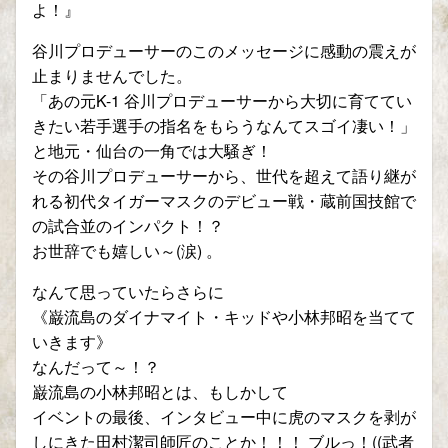
よ！』
谷川プロデューサーのこのメッセージに感動の震えが
止まりませんでした。
「あの元K-1 谷川プロデューサーから大切に育ててい
きたい若手選手の指名をもらうなんてスゴイ凄い！」
と地元・仙台の一角では大騒ぎ！
その谷川プロデューサーから、世代を超えて語り継が
れる初代タイガーマスクのデビュー戦・蔵前国技館で
の試合並のインパクト！？
お世辞でも嬉しい～(涙) 。
なんて思っていたらさらに
《巌流島のダイナマイト・キッドや小林邦昭を当てて
いきます》
なんだって～！？
巌流島の小林邦昭とは、もしかして
イベントの最後、インタビュー中に虎のマスクを剥が
しにきた田村潔司師匠のことか！！！ ブルっ！((武者