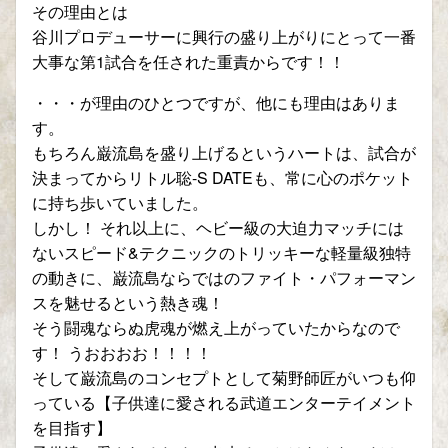
その理由とは
谷川プロデューサーに興行の盛り上がりにとって一番
大事な第1試合を任された重責からです！！
・・・が理由のひとつですが、他にも理由はありま
す。
もちろん巌流島を盛り上げるというハートは、試合が
決まってからリトル聡-S DATEも、常に心のポケット
に持ち歩いていました。
しかし！ それ以上に、ヘビー級の大迫力マッチには
ないスピード&テクニックのトリッキーな軽量級独特
の動きに、巌流島ならではのファイト・パフォーマン
スを魅せるという熱き魂！
そう闘魂ならぬ虎魂が燃え上がっていたからなので
す！ うおおおお！！！！
そして巌流島のコンセプトとして菊野師匠がいつも仰
っている【子供達に愛される武道エンターテイメント
を目指す】