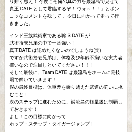
り難く思え！ 今度こそ俺の真の力を巌流島で見せて
真王 DATE として君臨するぞ！ ウォ～！！」とポン
コツなコメントを残して 、夕日に向かって走って行
きました。
インド王族武術家である聡-S DATE が
武術拾壱兄弟の中で一番強い！
真王DATE は認めたくないのでしょうね(笑)
ですが武術拾壱兄弟は、体格及び年齢不揃いな実力者
揃いなので注目しといてください！！！
そして最後に、Team DATE は巌流島をホームに闘技
場で輝いていきます！
僕の最終目標は、体重差を乗り越えた武道の闘いに挑
むこと！
次のステップに進むために、巌流島の軽量級は制覇し
ておきます！
よし！この目標に向かって
ホップ・ステップ・タイガージャンプ！