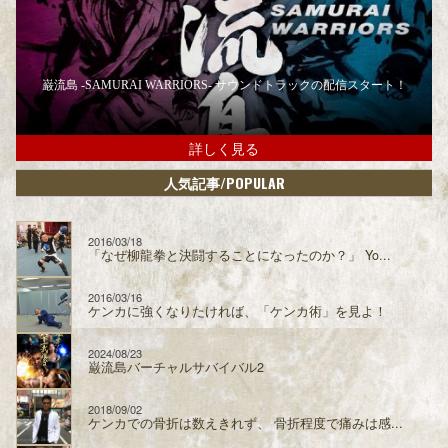
巌流島 -SAMURAI WARRIORS- サウンドトラックの配信スタート！
詳しく見る
/POPULAR
人気記事
2016/03/18
「なぜ柳龍拳と決闘することになったのか？」 Yo...
2016/03/16
ケンカに強くなりたければ、「ケンカ術」を見よ！
2024/08/23
巌流島バーチャルサバイバル2
2018/09/02
ケンカでの骨折は数えきれず、 骨折程度で痛みは感...