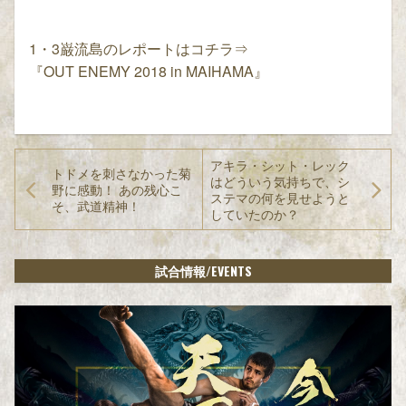
1・3巌流島のレポートはコチラ⇒
『OUT ENEMY 2018 in MAIHAMA』
アキラ・シット・レック
トドメを刺さなかった菊
はどういう気持ちで、シ
野に感動！ あの残心こ
ステマの何を見せようと
そ、武道精神！
していたのか？
/EVENTS
試合情報