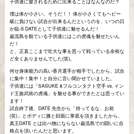
子供達に愛されるために出来ることはなんなのだ？
僕は体が小さい。そうだ！！ 体が小さくてもヘビー
級に負けない試合が出来るんだというのを、いつの日
か聡-S DATEとして子供達に魅せるんだ！
巌流島を観ている子供達にはこの虎魂を魅せたいん
だ！
と、正直ここまで壮大な事を思って戦っている余裕な
ど全くありませんでした(笑)。
何せ身体能力の高い香月選手が相手でしたから、試合
に集中！集中！と自分に言い聞かせていました。
子供達には「SASUKE &フルコンタクト空手 vs. イン
ド王族武術の虎魂」を魅せる事ができたとは思ってい
ます！
試合終了後、DATE 先生から「持ってるな、お前
(笑)」とボディに膝と顔面に掌底を頂きましたから、
真王DATE とは比べ物にならない巌流島での闘いに合
格点を頂いたんだと思います。