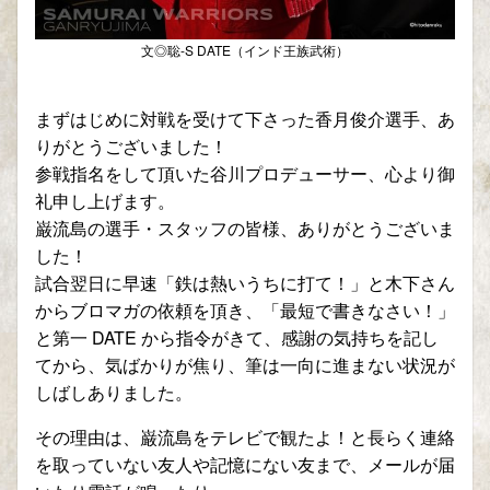
文◎聡-S DATE（インド王族武術）
まずはじめに対戦を受けて下さった香月俊介選手、あ
りがとうございました！
参戦指名をして頂いた谷川プロデューサー、心より御
礼申し上げます。
巌流島の選手・スタッフの皆様、ありがとうございま
した！
試合翌日に早速「鉄は熱いうちに打て！」と木下さん
からブロマガの依頼を頂き、「最短で書きなさい！」
と第一 DATE から指令がきて、感謝の気持ちを記し
てから、気ばかりが焦り、筆は一向に進まない状況が
しばしありました。
その理由は、巌流島をテレビで観たよ！と長らく連絡
を取っていない友人や記憶にない友まで、メールが届