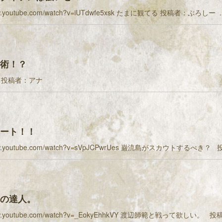
www.youtube.com/watch?v=iUTdwfe5xsk たまに観てる 投稿者：ぶろしー ..
術！？
 投稿者：アナ
ート！！
www.youtube.com/watch?v=sVpJCPwrUes 巌流島がスカウトするべき？
の達人。
www.youtube.com/watch?v=_EokyEhhkVY 渡辺師範と戦って欲しい。 投