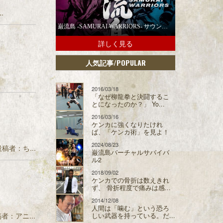
.
巌流島 -SAMURAI WARRIORS- サウンドトラックの配信スタート！
詳しく見る
/POPULAR
人気記事
2016/03/18
「なぜ柳龍拳と決闘するこ
とになったのか？」 Yo...
2016/03/16
ケンカに強くなりたけれ
ば、「ケンカ術」を見よ！
2024/08/23
 投稿者：ち...
巌流島バーチャルサバイバ
ル2
2018/09/02
ケンカでの骨折は数えきれ
ず、 骨折程度で痛みは感...
2014/12/08
人間は「噛む」という恐ろ
稿者：アニ...
しい武器を持っている。だ...