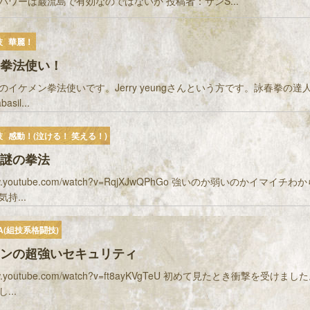
パワーは巌流島で有効なのではないか 投稿者：サンS...
技
華麗！
拳法使い！
のイケメン拳法使いです。Jerry yeungさんという方です。詠春拳の達
sil...
技
感動！(泣ける！ 笑える！)
謎の拳法
/www.youtube.com/watch?v=RqjXJwQPhGo 強いのか弱いのかイマイ
持...
A(組技系格闘技)
ンの超強いセキュリティ
/www.youtube.com/watch?v=ft8ayKVgTeU 初めて見たとき衝撃を受け
...