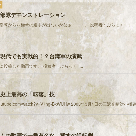
技
部隊デモンストレーション
部隊から八極拳の選手が出ないかなぁ・・・。 投稿者：ぶらっく ...
現代でも実戦的！？台湾軍の演武
に投稿した動画です。 投稿者：ぶらっく ...
史上最高の「転落」技
/m.youtube.com/watch?v=V7hg-BxWUHw 2003年3月1日の三沢光晴対
ムの動画で一番有名な「背水の逆転劇」