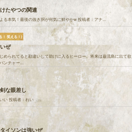
けたやつの関連
よる本気！最後の抜き胴が何気に鮮やかw 投稿者：アナ...
る！ 笑える！)
いぜ
じめられてると勘違いして助けに入るヒーロー。将来は巌流島に出て欲
ンチャー...
剣な眼差し
いい 投稿者：れい
タイソンは強いぜ