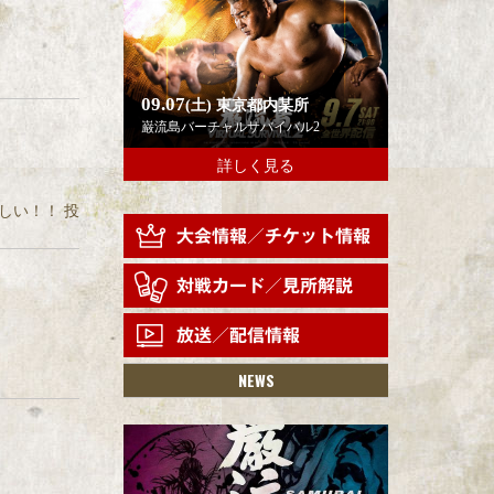
09.07
(土)
東京都内某所
巌流島バーチャルサバイバル2
詳しく見る
しい！！ 投
NEWS