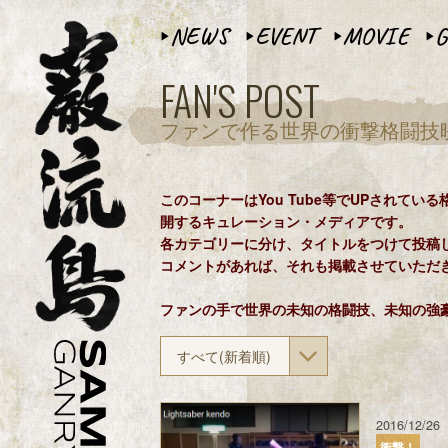
NEWS
EVENT
MOVIE
G
▶︎
▶︎
▶︎
▶︎
FAN'S POST
ファンで作る世界の衝撃格闘技
このコーナーはYou Tube等でUPされて
開するキュレーション・メディアです。
各カテゴリーに分け、タイトルをつけて投稿
コメントがあれば、それも掲載させていただ
ファンの手で世界の未知の格闘技、未知の強
すべて(新着順)
2016/12/26
衝撃！