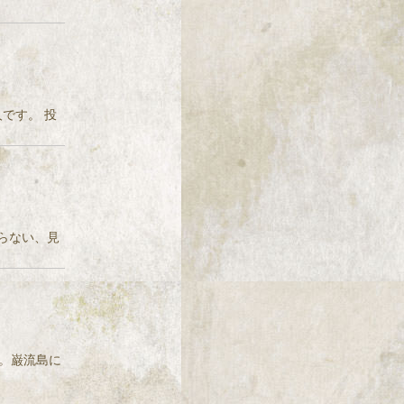
人です。 投
チわからない、見
ました。巌流島に