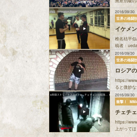
無差別級の
2016/09/30
世界の格闘
イケメン
椎名桔平似
稿者：uedaba
2016/09/30
世界の格闘
ロシアの
https:/
ると微妙な気
2016/09/30
衝撃！
MM
チェチェ
https:/
上がってほし