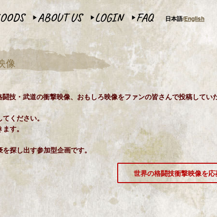
OODS
ABOUT US
LOGIN
FAQ
日本語
English
▶︎
▶︎
▶︎
映像
いる格闘技・武道の衝撃映像、おもしろ映像をファンの皆さんで投稿してい
してください。
きます。
豪を探し出す参加型企画です。
世界の格闘技衝撃映像を応