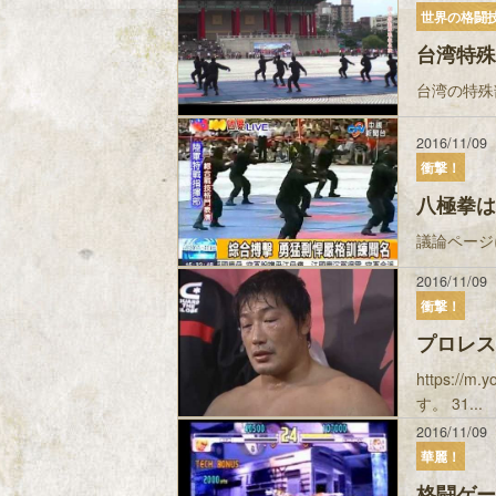
世界の格闘
台湾特殊
台湾の特殊
2016/11/09
衝撃！
八極拳は
議論ページ
2016/11/09
衝撃！
プロレス
https:/
す。 31...
2016/11/09
華麗！
格闘ゲー