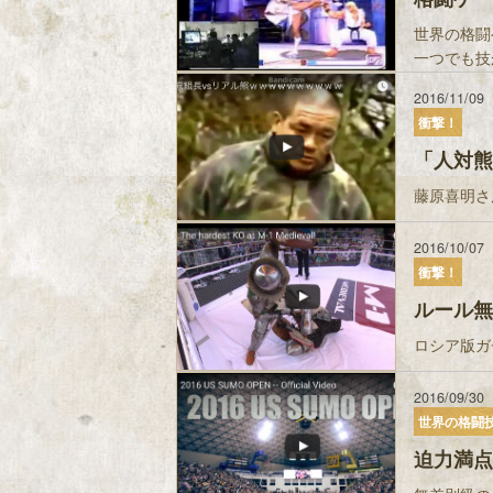
世界の格闘
一つでも技
2016/11/09
衝撃！
「人対熊
藤原喜明さ
2016/10/07
衝撃！
ルール無
ロシア版ガチ甲冑
2016/09/30
世界の格闘
迫力満点