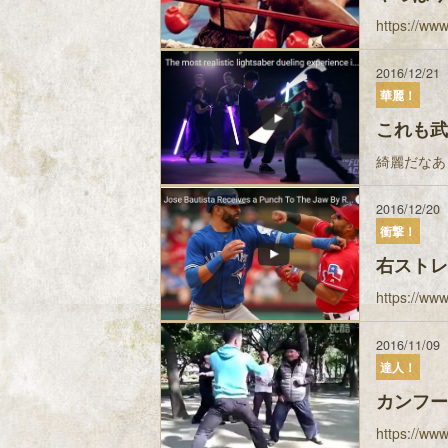
https://
2016/12/21
華麗！
これも武
綺麗だなあ
2016/12/20
衝撃！
右ストレ
https://
2016/11/09
達人！
カンフー
https://