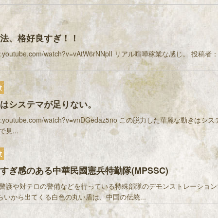
法、格好良すぎ！！
/www.youtube.com/watch?v=vAtW6rNNplI リアル喧嘩稼業な感じ。 投
技
はシステマが足りない。
/www.youtube.com/watch?v=vnDGedaz5no この脱力した華麗な動きは
見...
技
すぎ感のある中華民國憲兵特勤隊(MPSSC)
警護や対テロの警備などを行っている特殊部隊のデモンストレーション
ぐらいから出てくる白色の丸い盾は、中国の伝統...