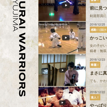
前に見つ
剣道部員に
2016/12/25
感動！(泣け
かっこい
女の子がい
稿者：無双パ
2016/12/23
華麗！
まさに真
でも、かわ
2016/12/22
達人！
やっぱり