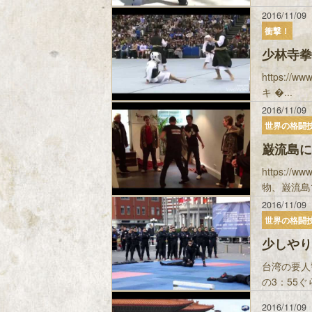
2016/11/09
衝撃！
少林寺拳
https:/
キ �...
2016/11/09
世界の格闘
巌流島に
https:/
物、巌流島で
2016/11/09
世界の格闘
少しやり
台湾の要人
の3：55
2016/11/09