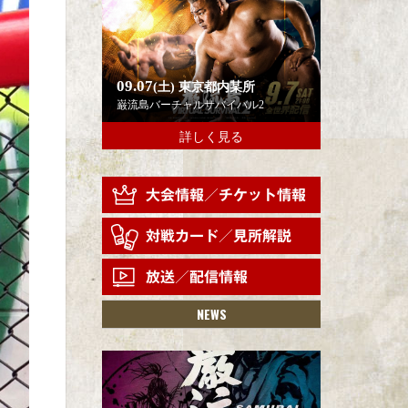
09.07
(土)
東京都内某所
巌流島バーチャルサバイバル2
詳しく見る
NEWS