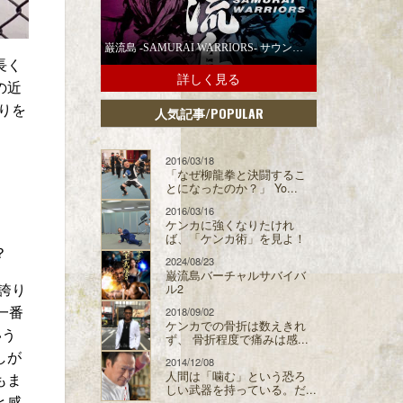
巌流島 -SAMURAI WARRIORS- サウンドトラックの配信スタート！
長く
詳しく見る
の近
りを
/POPULAR
人気記事
2016/03/18
「なぜ柳龍拳と決闘するこ
とになったのか？」 Yo...
2016/03/16
ケンカに強くなりたけれ
ば、「ケンカ術」を見よ！
？
2024/08/23
巌流島バーチャルサバイバ
誇り
ル2
一番
2018/09/02
ケンカでの骨折は数えきれ
いう
ず、 骨折程度で痛みは感...
しが
2014/12/08
人間は「噛む」という恐ろ
もま
しい武器を持っている。だ...
と感