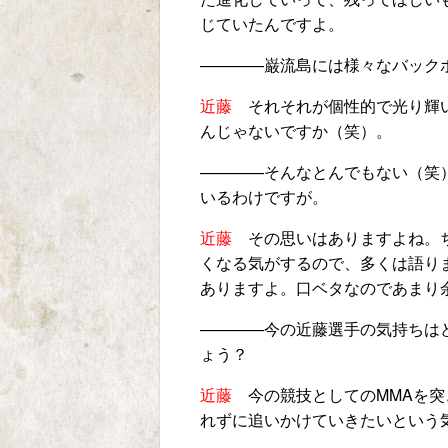
じていたんですよ。
————
巌流島には様々なバック
近藤
それそれが個性的で光り輝い
んじゃないですか（笑）。
————
そんなとんでもない（笑
いるわけですが。
近藤
その思いはありますよね。ち
くなる気がするので、多くは語り
ありますよ。口ベタなのであまり
————
今の近藤選手の気持ちは
ょう？
近藤
今の競技としての
MMA
を突
れずに追いかけていきたいという