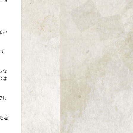
ない
れて
らな
のは
でし
も忘