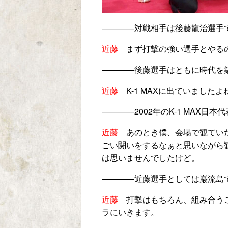
————
対戦相手は後藤龍治選手
近藤
まず打撃の強い選手とやるの
————
後藤選手はともに時代を
近藤
K-1 MAX
に出ていましたよ
————2002
年の
K-1 MAX
日本代
近藤
あのとき僕、会場で観ていた
ごい闘いをするなぁと思いながら
は思いませんでしたけど。
————
近藤選手としては巌流島
近藤
打撃はもちろん、組み合うこ
ラにいきます。