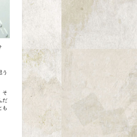
？
思う
、そ
んだ
とも