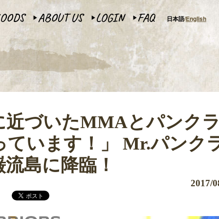
OODS
ABOUT US
LOGIN
FAQ
日本語
English
▶︎
▶︎
▶︎
に近づいたMMAとパンク
ています！」 Mr.パンク
巌流島に降臨！
2017/0