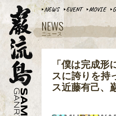
NEWS
EVENT
MOVIE
G
▶︎
▶︎
▶︎
▶︎
NEWS
ニュース
「僕は完成形
スに誇りを持っ
ス近藤有己、