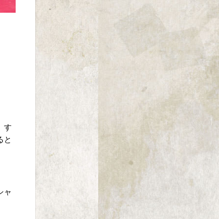
、す
ると
シャ