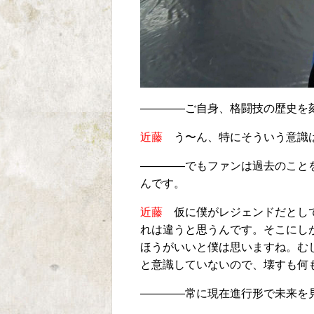
————
ご自身、格闘技の歴史を
近藤
う
〜ん、特にそういう意識
————
でもファンは過去のこと
んです。
近藤
仮に僕がレジェンドだとして
れは違うと思うんです。そこにし
ほうがいいと僕は思いますね。む
と意識していないので、壊すも何
————
常に現在進行形で未来を