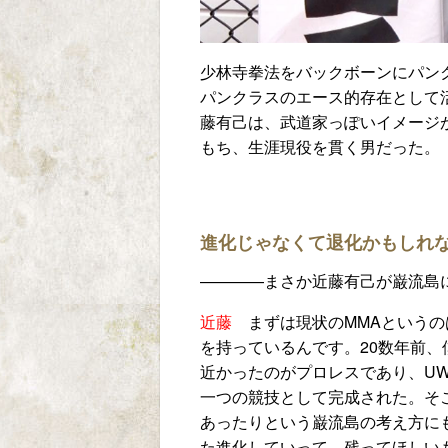
少林寺拳法をバックボーンにパン
パンクラスのエース的存在として
藤有己は、武道家っぽいイメージ
もち、生涯現役を貫く男だった。
進化じゃなくて退化かもしれ
————
まさか近藤有己が巌流島
近藤
まずは現状の
MMA
というの
を持っているんです。
20
数年前、
近かったのがプロレスであり、
U
一つの競技として完成された。そ
あったりという巌流島の考え方に
た進化していって、残ってほしい