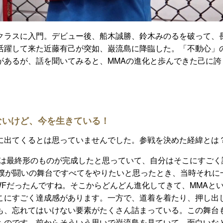
クラスに入門。デビュー後、船木誠勝、鈴木みのるを破って、
活躍して来た近藤有己が突如、巌流島に降臨した。「不動心」
があるが、話を聞いてみると、
MMA
の進化と歩んできた己に誇
ないけど、今を生きている！
に出てくるとは思っていませんでした。参戦を決めた経緯とは
は最終形のものが完成したと思っていて、自分はそこにすごく
僕が闘いの舞台ですべてをやりたいと思ったとき、当時それに
WF
だったんですね。そこからどんどん進化してきて、
MMA
と
こにすごく達成感があります。一方で、道着を着たり、押し出
も、忘れてはいけない要素がたくさん詰まっている。この舞台
ものです。前からそういう思いで巌流島を見ていて、面白いな