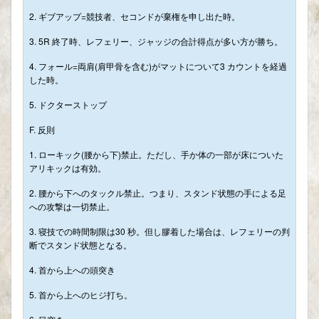
2. ギブアップ=競技者、セコンドが棄権を申し出た時。
3. 5R 終了時、レフェリー、ジャッジの合計得点が多い方が勝ち。
4. フォール=両肩(肩甲骨を含む)がマットについて3 カウントを経過
した時。
5. ドクターストップ
F. 反則
1. ローキック(腰から下)禁止。ただし、手か体の一部が床についた
アリキックは有効。
2. 腰から下へのタックル禁止。つまり、スタンド状態の手による足
への攻撃は一切禁止。
3. 寝技での時間制限は30 秒。但し膠着した場合は、レフェリーの判
断でスタンド状態となる。
4. 首から上への頭突き
5. 首から上へのヒジ打ち。