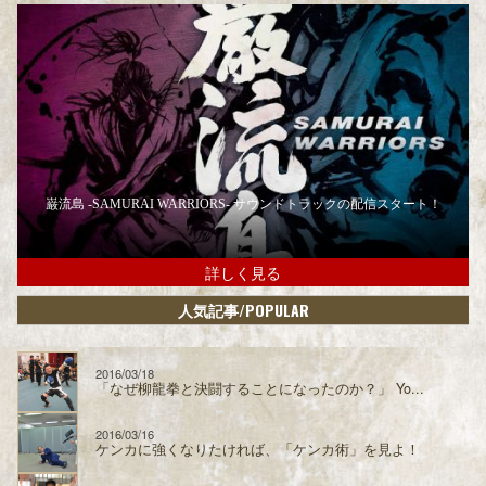
巌流島 -SAMURAI WARRIORS- サウンドトラックの配信スタート！
詳しく見る
/POPULAR
人気記事
2016/03/18
「なぜ柳龍拳と決闘することになったのか？」 Yo...
2016/03/16
ケンカに強くなりたければ、「ケンカ術」を見よ！