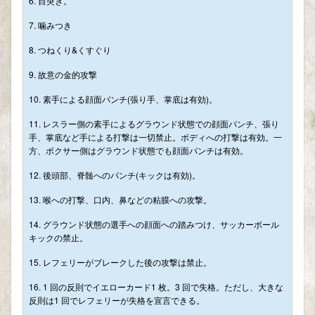
6. 目突き。
7. 噛みつき
8. つねくり&くすぐり
9. 故意の金的攻撃
10. 素手による顔面パンチ(張り手、掌底は有効)。
11. レスラー側の素手によるグラウンド状態での顔面パンチ、張り
手、掌底など手による打撃は一切禁止。ボディへの打撃は有効。一
方、ボクサー側はグラウンド状態でも顔面パンチは有効。
12. 後頭部、脊髄へのパンチ(キックは有効)。
13. 喉への打撃、口内、鼻などの粘膜への攻撃。
14. グラウンド状態の選手への顔面への踏みつけ、サッカーボール
キックの禁止。
15. レフェリーがブレークした後の攻撃は禁止。
16. 1 回の反則でイエローカード1 枚。3 回で失格。ただし、大きな
反則は1 回でレフェリーが失格を宣言できる。