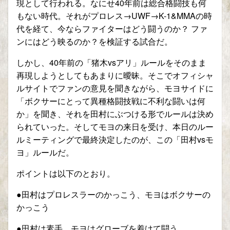
現として行われる。なにせ40年前は総合格闘技も何
もない時代。それがプロレス→UWF→K-1&MMAの時
代を経て、今ならファイターはどう闘うのか？ ファ
ンにはどう映るのか？を検証する試合だ。
しかし、40年前の「猪木vsアリ」ルールをそのまま
再現しようとしてもあまりに曖昧。そこでオフィシャ
ルサイトでファンの意見を聞きながら、モヨサイドに
「ボクサーにとって異種格闘技戦に不利な闘いは何
か」を聞き、それを田村にぶつける形でルールは決め
られていった。そしてモヨの来日を受け、本日のルー
ルミーティングで最終決定したのが、この「田村vsモ
ヨ」ルールだ。
ポイントは以下のとおり。
●田村はプロレスラーのかっこう、モヨはボクサーの
かっこう
●田村は素手。モヨはグローブを着けて闘う