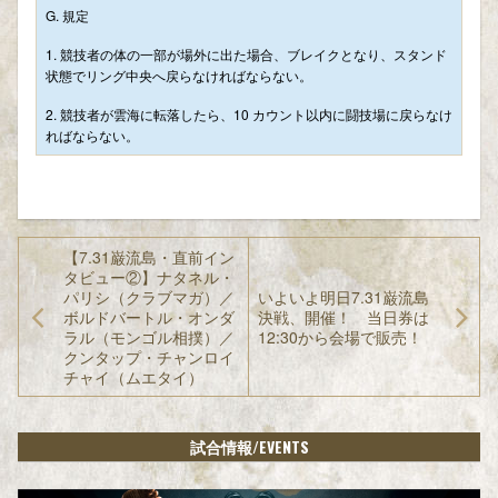
G. 規定
1. 競技者の体の一部が場外に出た場合、ブレイクとなり、スタンド
状態でリング中央へ戻らなければならない。
2. 競技者が雲海に転落したら、10 カウント以内に闘技場に戻らなけ
ればならない。
【7.31巌流島・直前イン
タビュー②】ナタネル・
パリシ（クラブマガ）／
いよいよ明日7.31巌流島
ボルドバートル・オンダ
決戦、開催！ 当日券は
ラル（モンゴル相撲）／
12:30から会場で販売！
クンタップ・チャンロイ
チャイ（ムエタイ）
/EVENTS
試合情報