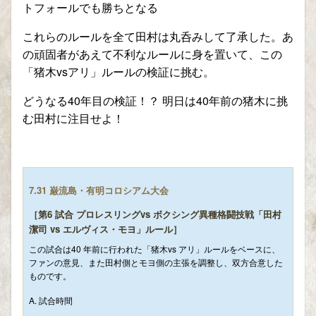
トフォールでも勝ちとなる
これらのルールを全て田村は丸呑みして了承した。あ
の頑固者があえて不利なルールに身を置いて、この
「猪木vsアリ」ルールの検証に挑む。
どうなる40年目の検証！？ 明日は40年前の猪木に挑
む田村に注目せよ！
7.31 巌流島・有明コロシアム大会
［第6 試合 プロレスリングvs ボクシング異種格闘技戦「田村
潔司 vs エルヴィス・モヨ」ルール］
この試合は40 年前に行われた「猪木vs アリ」ルールをベースに、
ファンの意見、また田村側とモヨ側の主張を調整し、双方合意した
ものです。
A. 試合時間