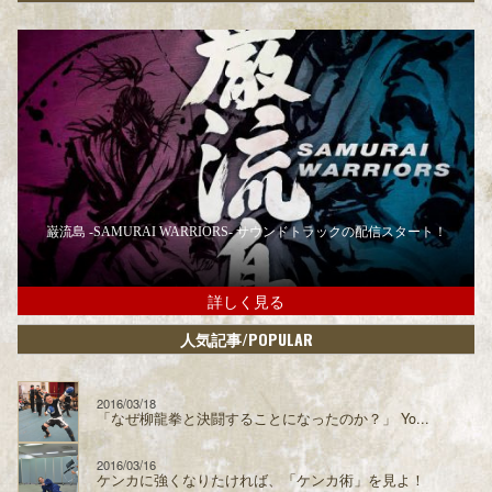
巌流島 -SAMURAI WARRIORS- サウンドトラックの配信スタート！
詳しく見る
/POPULAR
人気記事
2016/03/18
「なぜ柳龍拳と決闘することになったのか？」 Yo...
2016/03/16
ケンカに強くなりたければ、「ケンカ術」を見よ！