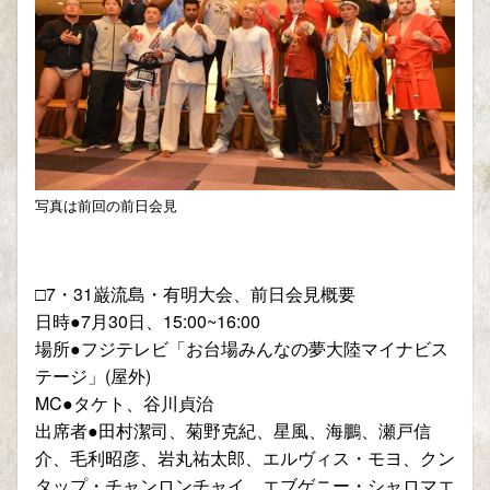
写真は前回の前日会見
□7・31巌流島・有明大会、前日会見概要
日時●7月30日、15:00~16:00
場所●フジテレビ「お台場みんなの夢大陸マイナビス
テージ」(屋外)
MC●タケト、谷川貞治
出席者●田村潔司、菊野克紀、星風、海鵬、瀬戸信
介、毛利昭彦、岩丸祐太郎、エルヴィス・モヨ、クン
タップ・チャンロンチャイ、エブゲニー・シャロマエ