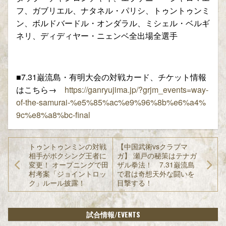
フ、ガブリエル、ナタネル・パリシ、トゥントゥンミ
ン、ボルドバードル・オンダラル、ミシェル・ベルギ
ネリ、ディディヤー・ニェンベ全出場全選手
■7.31巌流島・有明大会の対戦カード、チケット情報
はこちら→
https://ganryujima.jp/?grjm_events=way-
of-the-samurai-%e5%85%ac%e9%96%8b%e6%a4%
9c%e8%a8%bc-final
トゥントゥンミンの対戦
【中国武術vsクラブマ
相手がボクシング王者に
ガ】 瀬戸の秘策はテナガ
変更！ オープニングで田
ザル拳法！ 7.31巌流島
村考案「ジョイントロッ
で君は奇想天外な闘いを
ク」ルール披露！
目撃する！
/EVENTS
試合情報