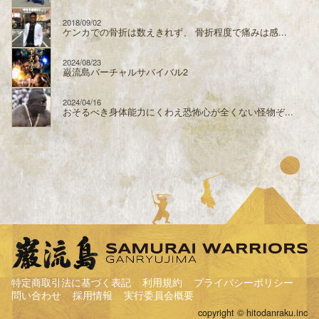
2018/09/02
ケンカでの骨折は数えきれず、 骨折程度で痛みは感...
2024/08/23
巌流島バーチャルサバイバル2
2024/04/16
おそるべき身体能力にくわえ恐怖心が全くない怪物ぞ...
特定商取引法に基づく表記
利用規約
プライバシーポリシー
問い合わせ
採用情報
実行委員会概要
copyright © hitodanraku.inc