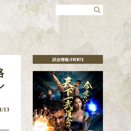
/EVENTS
試合情報
格
シ
1/13