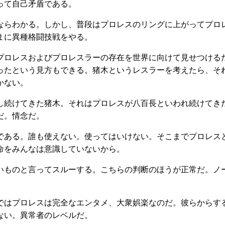
って自己矛盾である。
ならわかる。しかし、普段はプロレスのリングに上がってプロ
まに異種格闘技戦をやる。
プロレスおよびプロレスラーの存在を世界に向けて見せつける
ったという見方もできる。猪木というレスラーを考えたら、そ
かない。
し続けてきた猪木。それはプロレスが八百長といわれ続けてき
だ。情念だ。
である。誰も使えない。使ってはいけない。そこまでプロレス
命をみんなは意識していないから。
いものと言ってスルーする。こちらの判断のほうが正常だ。ノ
ではプロレスは完全なエンタメ、大衆娯楽なのだ。彼らからす
ない。異常者のレベルだ。