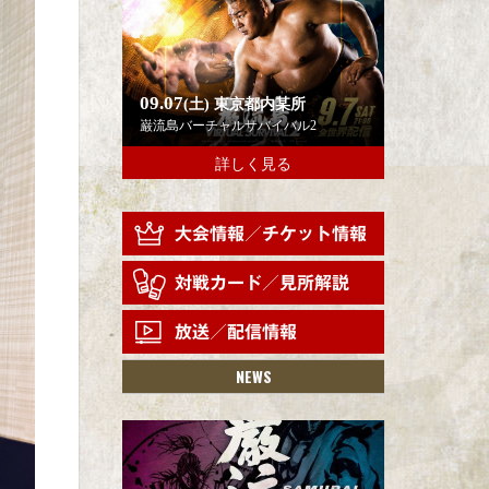
09.07
(土)
東京都内某所
巌流島バーチャルサバイバル2
詳しく見る
NEWS