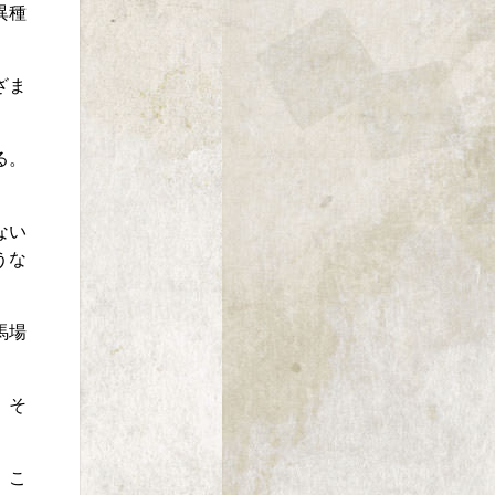
異種
ざま
る。
ない
うな
馬場
。
。そ
。こ