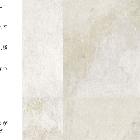
ニー
とす
剣勝
なっ
よが
だ。