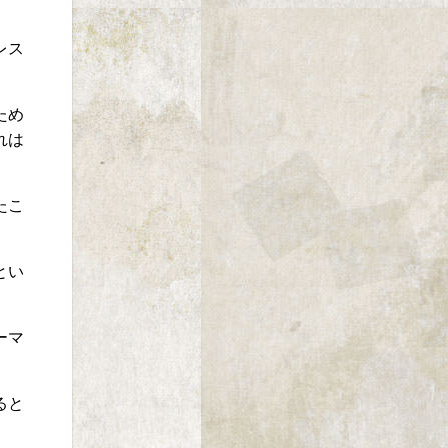
レス
ため
れは
たこ
とい
ーマ
ると