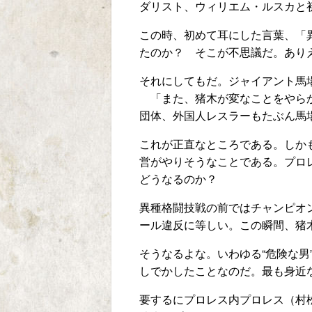
ダリスト、ウィリエム・ルスカと
この時、初めて耳にした言葉、「
たのか？ そこが不思議だ。あり
それにしてもだ。ジャイアント馬
「また、猪木が変なことをやらか
団体、外国人レスラーもたぶん馬
これが正直なところである。しか
営がやりそうなことである。プロ
どうなるのか？
異種格闘技戦の前ではチャンピオ
ール違反に等しい。この瞬間、猪
そうなるよな。いわゆる“危険な
しでかしたことなのだ。最も身近
要するにプロレス内プロレス（村