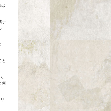
るよ
諸手
ら
て
こと
い。
と何
メリ