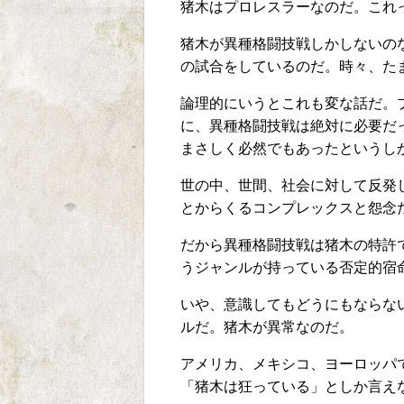
猪木はプロレスラーなのだ。これ
猪木が異種格闘技戦しかしないの
の試合をしているのだ。時々、た
論理的にいうとこれも変な話だ。
に、異種格闘技戦は絶対に必要だ
まさしく必然でもあったというし
世の中、世間、社会に対して反発
とからくるコンプレックスと怨念
だから異種格闘技戦は猪木の特許
うジャンルが持っている否定的宿
いや、意識してもどうにもならな
ルだ。猪木が異常なのだ。
アメリカ、メキシコ、ヨーロッパ
「猪木は狂っている」としか言え