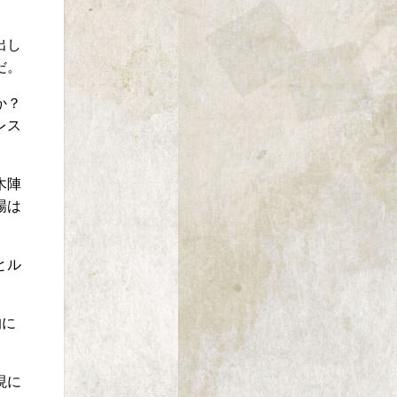
出し
だ。
か？
レス
木陣
場は
とル
的に
現に