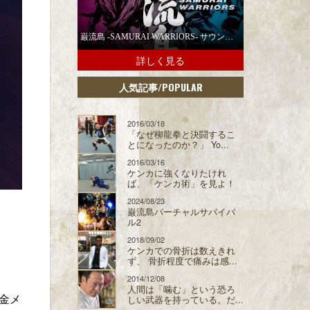
巌流島 -SAMURAI WARRIORS- サウンドトラックの配信スタート！
詳しく見る
/POPULAR
人気記事
2016/03/18
「なぜ柳龍拳と決闘するこ
とになったのか？」 Yo...
2016/03/16
ケンカに強くなりたけれ
ば、「ケンカ術」を見よ！
2024/08/23
巌流島バーチャルサバイバ
ル2
2018/09/02
ケンカでの骨折は数えきれ
ず、 骨折程度で痛みは感...
2014/12/08
人間は「噛む」という恐ろ
金メ
しい武器を持っている。だ...