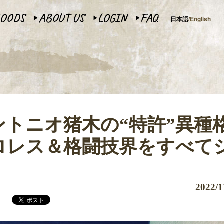
OODS
ABOUT US
LOGIN
FAQ
日本語
English
▶︎
▶︎
▶︎
ントニオ猪木の“特許”異種
ロレス＆格闘技界をすべて
2022/1