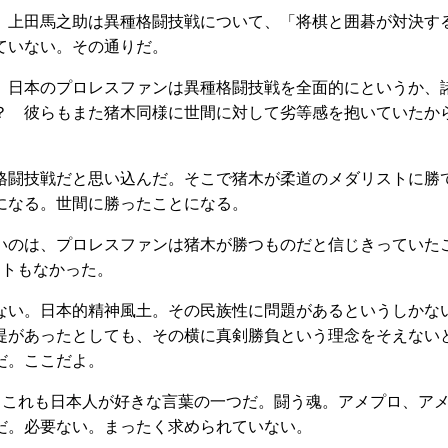
。上田馬之助は異種格闘技戦について、「将棋と囲碁が対決す
ていない。その通りだ。
。日本のプロレスファンは異種格闘技戦を全面的にというか、
？ 彼らもまた猪木同様に世間に対して劣等感を抱いていたか
格闘技戦だと思い込んだ。そこで猪木が柔道のメダリストに勝
になる。世間に勝ったことになる。
いのは、プロレスファンは猪木が勝つものだと信じきっていた
ントもなかった。
ない。日本的精神風土。その民族性に問題があるというしかな
提があったとしても、その横に真剣勝負という理念をそえない
だ。ここだよ。
”。これも日本人が好きな言葉の一つだ。闘う魂。アメプロ、ア
だ。必要ない。まったく求められていない。