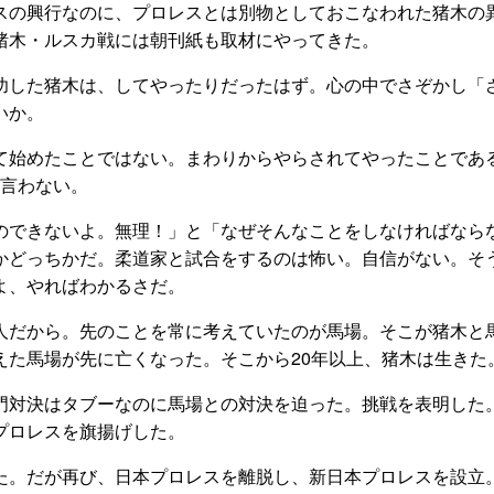
スの興行なのに、プロレスとは別物としておこなわれた猪木の
猪木・ルスカ戦には朝刊紙も取材にやってきた。
功した猪木は、してやったりだったはず。心の中でさぞかし「
いか。
て始めたことではない。まわりからやらされてやったことであ
は言わない。
のできないよ。無理！」と「なぜそんなことをしなければなら
かどっちかだ。柔道家と試合をするのは怖い。自信がない。そ
よ、やればわかるさだ。
人だから。先のことを常に考えていたのが馬場。そこが猪木と
えた馬場が先に亡くなった。そこから20年以上、猪木は生きた
門対決はタブーなのに馬場との対決を迫った。挑戦を表明した
プロレスを旗揚げした。
た。だが再び、日本プロレスを離脱し、新日本プロレスを設立