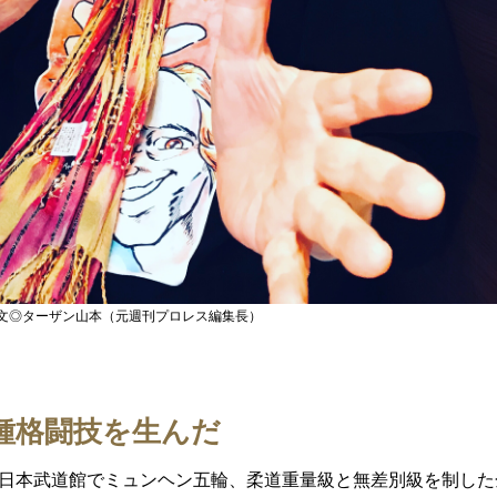
文◎ターザン山本（元週刊プロレス編集長）
種格闘技を生んだ
日、日本武道館でミュンヘン五輪、柔道重量級と無差別級を制した