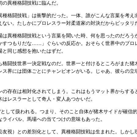
初の異種格闘技戦に臨んだ。
異種格闘技戦」は衝撃的だった。一体、誰がこんな言葉を考え
えない。たしかにプロレスラー対柔道家の対決だからピッタリ
場は異種格闘技戦という言葉を聞いた時、何を思ったのだろう
すつもりだな……」ぐらいの反応か。おそらく世界中のプロ
場と同じ感想を抱いたはずだ。
も格闘技世界一決定戦なのだ。世界一と付けるところがまた猪
レス界には団体ごとにチャンピオンがいる。じゃあ、彼らの立
ンの存在は相対化されてしまう。これはもうマット界からする
木はレスラーとして奇人・変人あつかいだ。
男”として扱われる。つまり、そのこと自体が猪木サイドが確信
なライバル、馬場への当てつけの意味もあった。
松友視）との差別化として、異種格闘技戦は生まれた。しかし