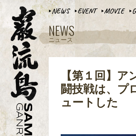
NEWS
EVENT
MOVIE
G
▶︎
▶︎
▶︎
▶︎
NEWS
ニュース
【第１回】ア
闘技戦は、プ
ュートした