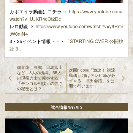
カポエイラ動画はコチラ⇒
https://www.youtube.com/
watch?v=UJKR4cOt2Dc
レロ動画⇒
https://www.youtube.com/watch?v=y9Rmr
tW8mN4
3・25イベント情報・・・
「STARTING OVER 公開検
証３」
朝青龍、白鵬、日馬富士
次回nico生『激論！ 巌流
など、3人の横綱、55人
島魂』#6はテレビ局が必
の現役力士で席巻する
ずやる「演出会議」を公
「モンゴル相撲」の強さ
開で行います！
の秘密とは？
/EVENTS
試合情報