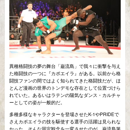
異種格闘技の夢の舞台「巌流島」で我々に衝撃を与え
た格闘技の一つに『カポエイラ』がある。以前から格
闘技ファンの間ではよく知られてきた格闘技だが、ほ
とんど漫画の世界のトンデモな存在として位置づけら
れていた。あるいはラテンの陽気なダンス・カルチャ
ーとしての姿が一般的だ。
多種多様なキャラクターを登場させたK-1やPRIDEで
さえカポエイラの技を駆使する選手の活躍は見られな
かった。そんな固定観念を一変させたのが、巌流島第