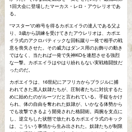
1回大会に登場したマーカス・レロ・アウレリオであ
る。
“マスター”の称号を得るカポエイラの達人である父よ
り、3歳から訓練を受けてきたアウレリオは、カポエ
イラ式のアクロバティックな回転蹴り一発で相手の戦
意を喪失させた。その威力はダンス用のお飾りの動き
ではなく、当たれば一発で失神KOを連想させる強烈
な一撃。カポエイラはやはり紛れもない実戦格闘技だ
ったのだ。
カポエイラは、16世紀にアフリカからブラジルに捕
われてきた黒人奴隷たちが、圧制者たちに対抗するた
めに始めたのがルーツだと言われている。手錠をかけ
られ、体の自由を奪われた奴隷が、いかなる体勢から
でも攻撃できるよう開発された格闘術。両腕を支点に
し、逆立ちした状態で放たれるカポエイラ式のキック
は、こういう事情から生み出された。奴隷たちが制限