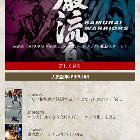
巌流島 -SAMURAI WARRIORS- サウンドトラックの配信スタート！
詳しく見る
/POPULAR
人気記事
2016/03/18
「なぜ柳龍拳と決闘することになったのか？」 Yo...
2016/03/16
ケンカに強くなりたければ、「ケンカ術」を見よ！
2024/08/23
巌流島バーチャルサバイバル2