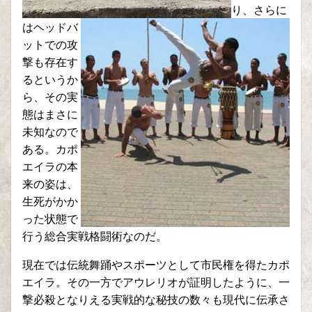
り、さらに
はヘッドバ
ットでの攻
撃も存在す
るというか
ら、その実
態はまさに
未知なので
ある。カポ
エイラの本
来の姿は、
生死がかか
った状態で
行う総合実戦格闘術なのだ。
現在では伝統舞踊やスポーツとして市民権を得たカポ
エイラ。その一方でアウレリオが証明したように、一
撃必殺となりえる実戦的な秘技の数々も現代に伝承さ