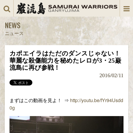
NEWS
ニュース
カポエイラはただのダンスじゃない！
華麗な殺傷能力を秘めたレロが3・25巌
流島に再び参戦！
2016/02/11
まずはこの動画を見よ！ ⇒
http://youtu.be/fYr94Usdd
0g