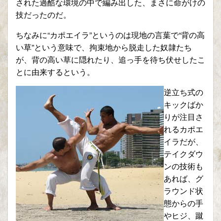
された過酷な環境の中で編み出した、まさに命がけの
技だったのだ。
ちなみに“カポエイラ”というのは現地の言葉で“背の高
い草”という意味で、拘束地から脱走した奴隷たち
が、背の高い草に隠れたり、追っ手を待ち伏せしたこ
とに由来するという。
逆立ち式の
キックばか
りが注目さ
れるカポエ
イラだが、
テイクダウ
ンの技術も
あれば、グ
ラウンド状
態からの手
やヒジ、蹴