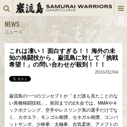
NEWS
ニュース
これは凄い！ 面白すぎる！！ 海外の未
知の格闘技から、巌流島に対して「挑戦
希望！」の問い合わせが殺到！！！
2016/02/04
巌流島の一つのコンセプトが「まだ誰も見たことのな
い異種格闘技戦」。前回までの2大会では、MMAやキ
ックボクシング、空手やレスリング系の選手だけでな
く、カポエラ、モンゴル相撲、セネガル相撲、コンバ
ットサンボ、少林拳、太極拳、合気柔術、アメフトの