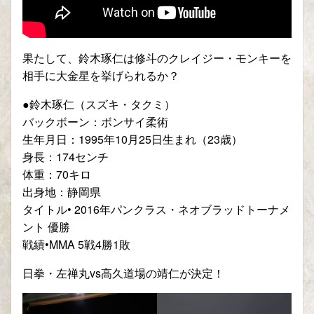
果たして、鈴木琢仁は修斗のクレイジー・モンキーを
相手に大金星を挙げられるか？
●鈴木琢仁（スズキ・タクミ）
バックボーン：ボンサイ柔術
生年月日：1995年10月25日生まれ（23歳）
身長：174センチ
体重：70キロ
出身地：静岡県
タイトル• 2016年パンクラス・ネオブラッドトーナメ
ント 優勝
戦績•MMA 5戦4勝1敗
日拳・左禅丸
vs
高久道場の靖仁が決定！