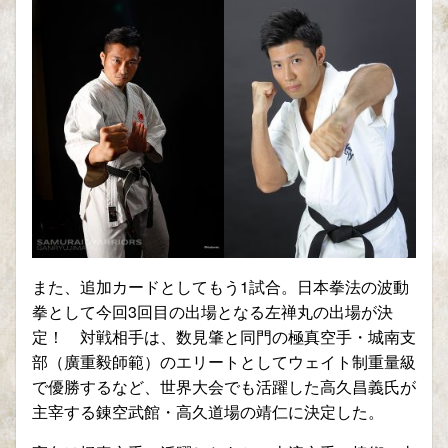
また、追加カードとしてもう
1
試合。日本拳法の波動
拳として今回
3
回目の出場となる左禅丸の出場が決
定！ 対戦相手は、数見肇と同門の極真空手・城南支
部（廣重毅師範）のエリートとしてウェイト制重量級
で優勝するなど、世界大会でも活躍した高久昌義氏が
主宰する錬空武館・高久道場の靖仁に決定した。