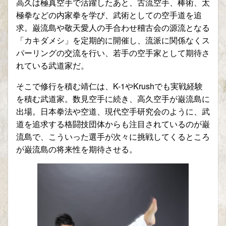
高久は極真空手で活躍したあと、古流空手、棒術、太
極拳などの内家拳を学び、武術としての空手道を追
求。巌流島や敬天愛人の手合わせ稽古会の源流となる
「カキダメシ」を定期的に開催し、流派に関係なくス
パーリングの交流を行い、若手の空手家として期待さ
れている武道家だ。
そこで修行を積む靖仁は、
K-1
や
Krush
でも実戦経験
を積む武道家。数見空手に続き、高久空手が巌流島に
出場。日本拳法や空道、現代空手研究会のように、武
道を追求する格闘技団体からも注目されているのが巌
流島で、こういった選手が次々に挑戦してくるところ
が巌流島の将来性を期待させる。