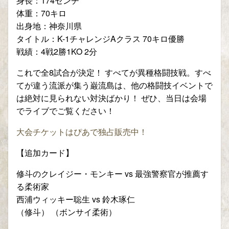
身長：174センチ
体重：70キロ
出身地：神奈川県
タイトル：K-1チャレンジAクラス 70キロ優勝
戦績：4戦2勝1KO 2分
これで全
8
試合が決定！
すべてが異種格闘技戦。すべ
てが違う流派が集う巌流島は、他の格闘技イベントで
は絶対に見られない対決ばかり！
ぜひ、当日は会場
でライブでご覧ください！
大会チケットはぴあで独占販売中！
【追加カード】
修斗のクレイジー・モンキー vs 最強警察官が推薦す
る柔術家
西浦ウィッキー聡生 vs 鈴木琢仁
（修斗） （ボンサイ柔術）