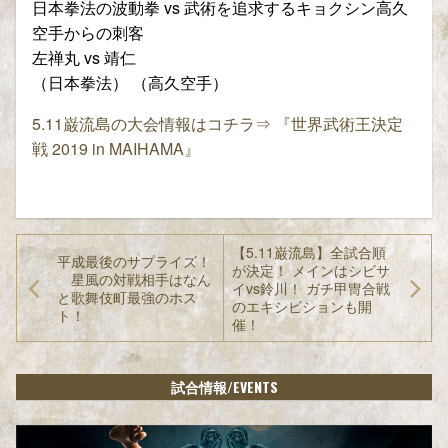
日本拳法の波動拳 vs 武術を追求するキョクシン高久
空手からの刺客
左禅丸 vs 靖仁
（日本拳法） （高久空手）
5.11
巌流島の大会情報はコチラ⇒
『世界武術王決定
戦
2019 in MAIHAMA
』
【5.11巌流島】全試合順
平成最後のサプライズ！
が決定！ メインはシビサ
星風の対戦相手はなん
イvs鈴川！ ガチ甲冑合戦
と歌舞伎町最強のホス
のエキシビションも開
ト！
催！
/EVENTS
試合情報