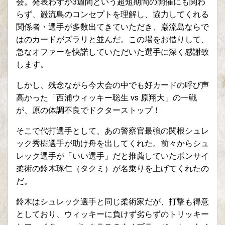
会。発表わずか
3
週間という超短期間の開催にも関わ
らず、巌流島のコンセプトを理解し、協力してくれる
関係者・選手が多数出てきていただき、巌流島ならで
はのカードがズラリと並んだ。この場をお借りして、
急なオファーを快諾していただいた選手に深く感謝致
します。
しかし、残念ながら今大会の中でも好カードの呼び声
高かった「西浦ウィッキー聡生
vs
原翔大」の一戦
が、原の体調不良でドクターストップ！
そこで代打選手として、あの警察官最強の関根シュレ
ック秀樹選手が助け舟を出してくれた。前々からシュ
レック選手が「いい選手」だと推薦していたボンサイ
柔術の鈴木琢仁（タクミ）が名乗りを上げてくれたの
だ。
鈴木はシュレック選手と同じ柔術家だが、打撃も得意
としており、ウィッキーに負けず劣らずのトリッキー