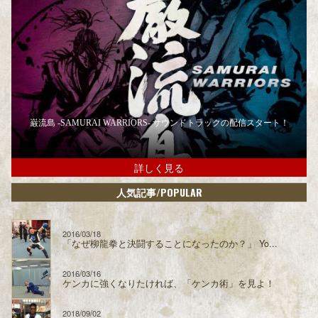
巌流島 -SAMURAI WARRIORS- サウンドトラックの配信スタート！
詳しく見る
/POPULAR
人気記事
2016/03/18
「なぜ柳龍拳と決闘することになったのか？」 Yo...
2016/03/16
ケンカに強くなりたければ、「ケンカ術」を見よ！
2018/09/02