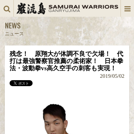
NEWS
ニュース
残念！ 原翔大が体調不良で欠場！ 代
打は最強警察官推薦の柔術家！ 日本拳
法・波動拳vs高久空手の刺客も実現！
2019/05/02