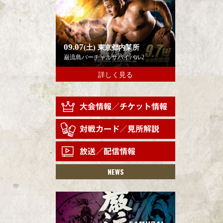
09.07
(土)
東京都内某所
巌流島バーチャルサバイバル2
詳しく見る
NEWS