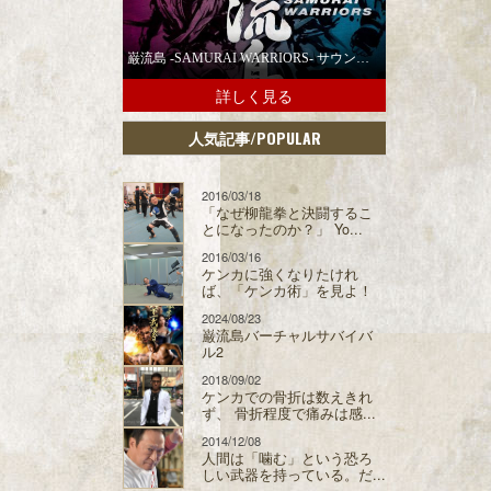
巌流島 -SAMURAI WARRIORS- サウンドトラックの配信スタート！
詳しく見る
/POPULAR
人気記事
2016/03/18
「なぜ柳龍拳と決闘するこ
とになったのか？」 Yo...
2016/03/16
ケンカに強くなりたけれ
ば、「ケンカ術」を見よ！
2024/08/23
巌流島バーチャルサバイバ
ル2
2018/09/02
ケンカでの骨折は数えきれ
ず、 骨折程度で痛みは感...
2014/12/08
人間は「噛む」という恐ろ
しい武器を持っている。だ...