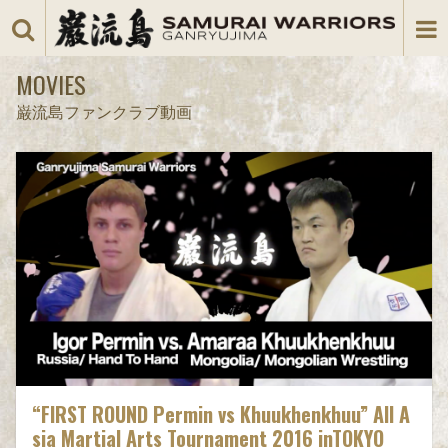
MOVIES
巌流島ファンクラブ動画
“FIRST ROUND Permin vs Khuukhenkhuu” All A
sia Martial Arts Tournament 2016 inTOKYO