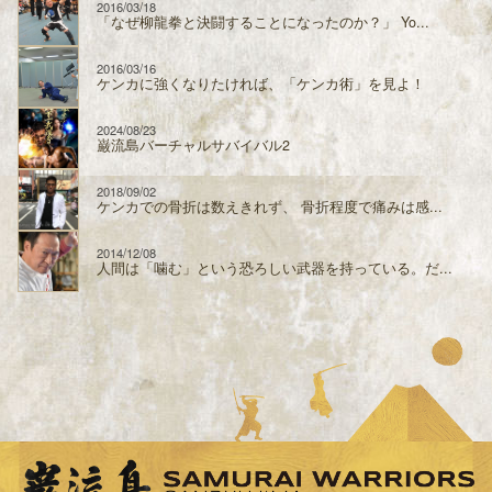
2016/03/18
「なぜ柳龍拳と決闘することになったのか？」 Yo...
2016/03/16
ケンカに強くなりたければ、「ケンカ術」を見よ！
2024/08/23
巌流島バーチャルサバイバル2
2018/09/02
ケンカでの骨折は数えきれず、 骨折程度で痛みは感...
2014/12/08
人間は「噛む」という恐ろしい武器を持っている。だ...