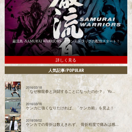
巌流島 -SAMURAI WARRIORS- サウンドトラックの配信スタート！
詳しく見る
/POPULAR
人気記事
2016/03/18
「なぜ柳龍拳と決闘することになったのか？」 Yo...
2016/03/16
ケンカに強くなりたければ、「ケンカ術」を見よ！
2018/09/02
ケンカでの骨折は数えきれず、 骨折程度で痛みは感...