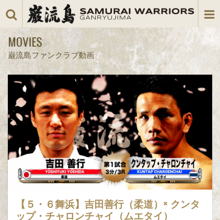
MOVIES
巌流島ファンクラブ動画
【５・６舞浜】吉田善行（柔道）× クンタ
ップ・チャロンチャイ（ムエタイ）