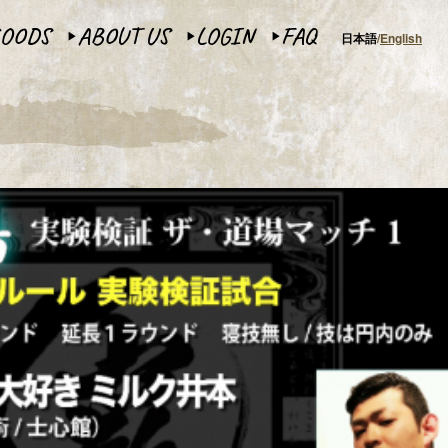
OODS
ABOUT US
LOGIN
FAQ
日本語
English
▶︎
▶︎
▶︎