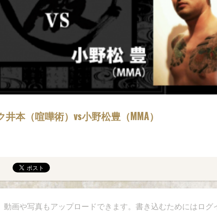
井本（喧嘩術）vs小野松豊（MMA）
、動画や写真もアップロードできます。書き込むためにはログ