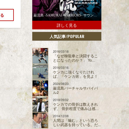
る
巌流島 -SAMURAI WARRIORS- サウンドトラックの配信スタート！
詳しく見る
/POPULAR
人気記事
2016/03/18
「なぜ柳龍拳と決闘するこ
とになったのか？」 Yo...
2016/03/16
ケンカに強くなりたけれ
ば、「ケンカ術」を見よ！
2024/08/23
巌流島バーチャルサバイバ
ル2
2018/09/02
ケンカでの骨折は数えきれ
ず、 骨折程度で痛みは感...
2014/12/08
人間は「噛む」という恐ろ
しい武器を持っている。だ...