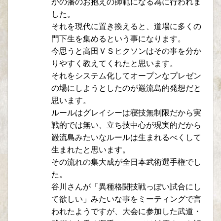
かの藩のお抱えの師範になる為に行われま
した。
それを現代に置き換えると、道場に多くの
門下生を集めるという事になります。
今思うと高田ＶＳヒクソンはその事を分か
りやすく教えてくれたと思います。
それをシステム化してオープンなプレゼン
の場にしようとしたのが巌流島的発想だと
思います。
ルールはグレイシーは寝技無制限だから実
戦的では無い、立ち技中心が現実的だから
巌流島みたいなルールは生まれるべくして
生まれたと思います。
その流れの集大成が全日本武術選手権でし
た。
谷川さんが「異種格闘技戦っぽい試合にし
て欲しい」みたいな事をミーティングで言
われたようですが、大会に参加した武道・