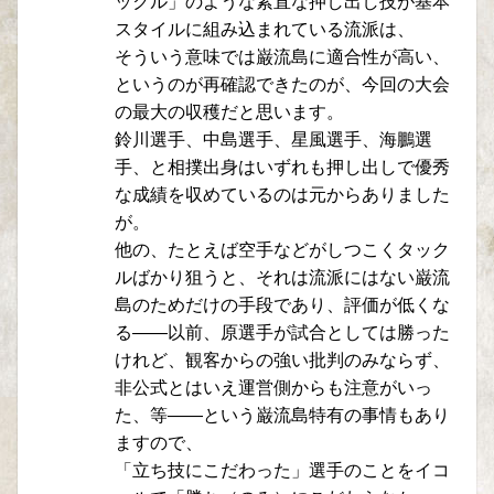
ックル」のような素直な押し出し技が基本
スタイルに組み込まれている流派は、
そういう意味では巌流島に適合性が高い、
というのが再確認できたのが、今回の大会
の最大の収穫だと思います。
鈴川選手、中島選手、星風選手、海鵬選
手、と相撲出身はいずれも押し出しで優秀
な成績を収めているのは元からありました
が。
他の、たとえば空手などがしつこくタック
ルばかり狙うと、それは流派にはない巌流
島のためだけの手段であり、評価が低くな
る――以前、原選手が試合としては勝った
けれど、観客からの強い批判のみならず、
非公式とはいえ運営側からも注意がいっ
た、等――という巌流島特有の事情もあり
ますので、
「立ち技にこだわった」選手のことをイコ