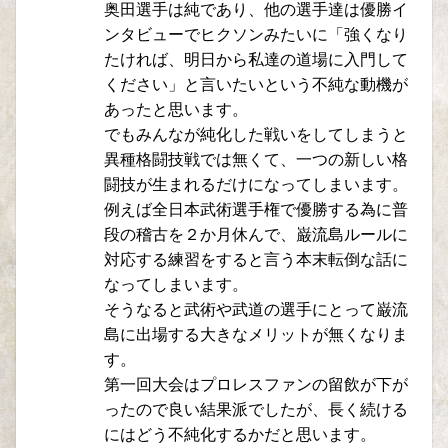
奥田選手は純であり、他の選手達は優勝イ
ンタビューでヒクソンみたいに「強くなり
たければ、明日から私達の道場に入門して
ください」と言いたいという不純な動機が
あったと思います。
でもみんなが純化した戦いをしてしまうと
異種格闘技戦では無くて、一つの新しい格
闘技が生まれるだけになってしまいます。
例えば全日本武術選手権で優勝する為に普
段の稽古を２か月休んで、巌流島ルールに
対応する練習をすると言う本末転倒な話に
なってしまいます。
そうなると武術や武道の選手にとって巌流
島に出場する大きなメリットが無くなりま
す。
第一回大会はプロレスファンの留飲が下が
ったので良い結果派でしたが、長く続ける
にはどう不純化するかだと思います。