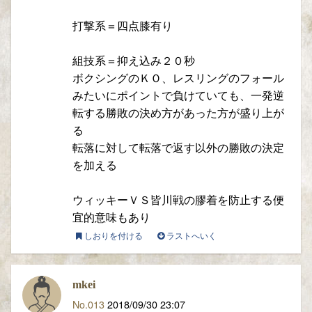
打撃系＝四点膝有り
組技系＝抑え込み２０秒
ボクシングのＫＯ、レスリングのフォール
みたいにポイントで負けていても、一発逆
転する勝敗の決め方があった方が盛り上が
る
転落に対して転落で返す以外の勝敗の決定
を加える
ウィッキーＶＳ皆川戦の膠着を防止する便
宜的意味もあり
しおりを付ける
ラストへいく
mkei
No.013
2018/09/30 23:07