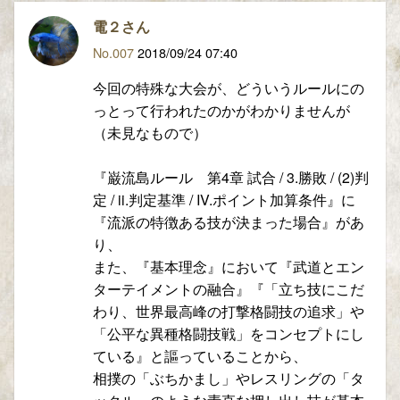
電２さん
No.007
2018/09/24 07:40
今回の特殊な大会が、どういうルールにの
っとって行われたのかがわかりませんが
（未見なもので）
『巌流島ルール 第4章 試合 / 3.勝敗 / (2)判
定 / ii.判定基準 / IV.ポイント加算条件』に
『流派の特徴ある技が決まった場合』があ
り、
また、『基本理念』において『武道とエン
ターテイメントの融合』『「立ち技にこだ
わり、世界最高峰の打撃格闘技の追求」や
「公平な異種格闘技戦」をコンセプトにし
ている』と謳っていることから、
相撲の「ぶちかまし」やレスリングの「タ