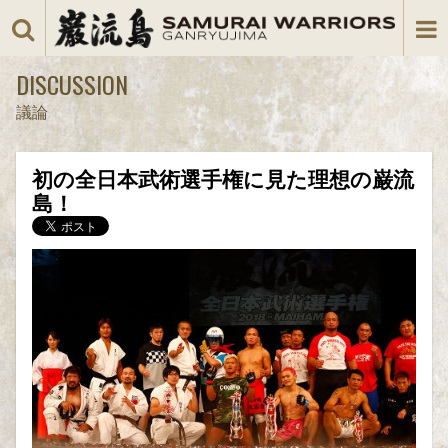
DISCUSSION
議論
初の全日本武術選手権に見た理想の巌流
島！