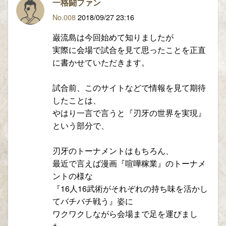
一格闘ファン
No.008
2018/09/27 23:16
巌流島は今回始めて知りましたが
実際に会場で試合を見て思ったことを正直
に書かせていただきます。
試合前、このサイトなどで情報を見て期待
したことは、
やはり一言で言うと『刃牙の世界を実現』
という部分で、
刃牙のトーナメントはもちろん、
最近で言えば漫画『喧嘩稼業』のトーナメ
ントの様な
『16人16武術がそれぞれの持ち味を活かし
てバチバチ戦う』姿に
ワクワクしながら会場まで足を運びまし