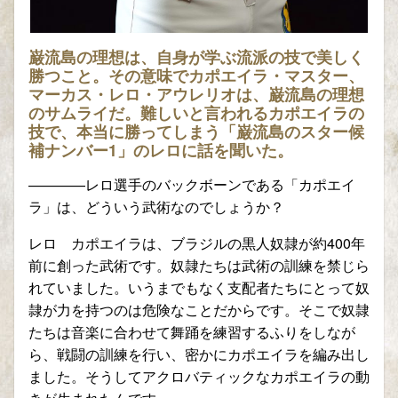
巌流島の理想は、自身が学ぶ流派の技で美しく
勝つこと。その意味でカポエイラ・マスター、
マーカス・レロ・アウレリオは、巌流島の理想
のサムライだ。難しいと言われるカポエイラの
技で、本当に勝ってしまう「巌流島のスター候
補ナンバー1」のレロに話を聞いた。
————レロ選手のバックボーンである「カポエイ
ラ」は、どういう武術なのでしょうか？
レロ カポエイラは、ブラジルの黒人奴隷が約400年
前に創った武術です。奴隷たちは武術の訓練を禁じら
れていました。いうまでもなく支配者たちにとって奴
隷が力を持つのは危険なことだからです。そこで奴隷
たちは音楽に合わせて舞踊を練習するふりをしなが
ら、戦闘の訓練を行い、密かにカポエイラを編み出し
ました。そうしてアクロバティックなカポエイラの動