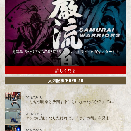
巌流島 -SAMURAI WARRIORS- サウンドトラックの配信スタート！
詳しく見る
/POPULAR
人気記事
2016/03/18
「なぜ柳龍拳と決闘することになったのか？」 Yo...
2016/03/16
ケンカに強くなりたければ、「ケンカ術」を見よ！
2024/08/23