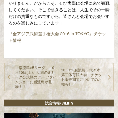
かりません。だからこそ、ぜひ実際に会場に来て観戦
してください。そこで起きることは、人生でその一瞬
だけの貴重なものですから。皆さんと会場でお会いす
るのを楽しみにしています！
『全アジア武術選手権大会 2016 in TOKYO』チケッ
ト情報
「巌流島×Bリーグ」 10
10・21 巌流島・代々木
月15日(土)、話題のBリ
第二体育館大会、チケッ
ーグ公式戦の ハーフタイ
ト販売期間についてのお
ムショーに巌流島が登
知らせ
場！！
/EVENTS
試合情報