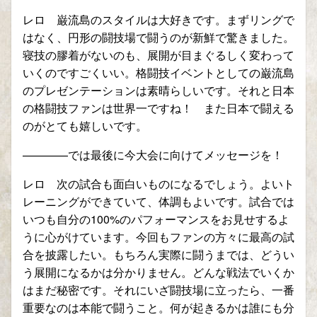
レロ 巌流島のスタイルは大好きです。まずリングで
はなく、円形の闘技場で闘うのが新鮮で驚きました。
寝技の膠着がないのも、展開が目まぐるしく変わって
いくのですごくいい。格闘技イベントとしての巌流島
のプレゼンテーションは素晴らしいです。それと日本
の格闘技ファンは世界一ですね！ また日本で闘える
のがとても嬉しいです。
————では最後に今大会に向けてメッセージを！
レロ 次の試合も面白いものになるでしょう。よいト
レーニングができていて、体調もよいです。試合では
いつも自分の100%のパフォーマンスをお見せするよ
うに心がけています。今回もファンの方々に最高の試
合を披露したい。もちろん実際に闘うまでは、どうい
う展開になるかは分かりません。どんな戦法でいくか
はまだ秘密です。それにいざ闘技場に立ったら、一番
重要なのは本能で闘うこと。何が起きるかは誰にも分