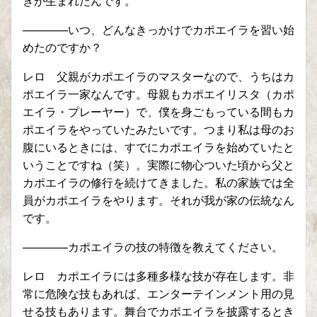
きが生まれたんです。
————いつ、どんなきっかけでカポエイラを習い始
めたのですか？
レロ 父親がカポエイラのマスターなので、うちはカ
ポエイラ一家なんです。母親もカポエイリスタ（カポ
エイラ・プレーヤー）で、僕を身ごもっている間もカ
ポエイラをやっていたみたいです。つまり私は母のお
腹にいるときには、すでにカポエイラを始めていたと
いうことですね（笑）。実際に物心ついた頃から父と
カポエイラの修行を続けてきました。私の家族では全
員がカポエイラをやります。それが我が家の伝統なん
です。
————カポエイラの技の特徴を教えてください。
レロ カポエイラには多種多様な技が存在します。非
常に危険な技もあれば、エンターテインメント用の見
せる技もあります。舞台でカポエイラを披露するとき