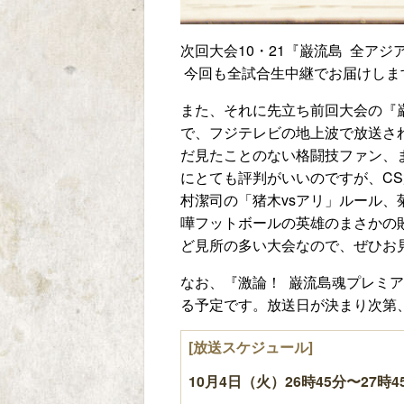
次回大会10・21『巌流島 全ア
今回も全試合生中継でお届けしま
また、それに先立ち前回大会の『巌流島
で、フジテレビの地上波で放送さ
だ見たことのない格闘技ファン、
にとても評判がいいのですが、C
村潔司の「猪木vsアリ」ルール、
嘩フットボールの英雄のまさかの敗
ど見所の多い大会なので、ぜひお
なお、『激論！ 巌流島魂プレミア
る予定です。放送日が決まり次第
[放送スケジュール]
10月4日（火）26時45分〜27時4