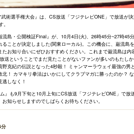
ジア武術選手権大会』は、CS放送「フジテレビONE」で放送が
す。
・公開検証Final』が、10月4日(火)、26時45分~27時45
れることが決定しました(関東ローカル)。この機会に、巌流島
またお知り合いにぜひおすすめください。これまで巌流島は内
S放送ということでまだ見たことがないファンが多いのもたしか
菊野克紀の伝説となった4秒殺！ ミャンマーラウェイ最強の男
北！ カマキリ拳法はいかにしてクラブマガに勝ったのか？ 
見逃しなく！
ム』も9月下旬と10月上旬にCS放送「フジテレビONE」で放
、お知らせしますのでしばらくお待ちください。
5分