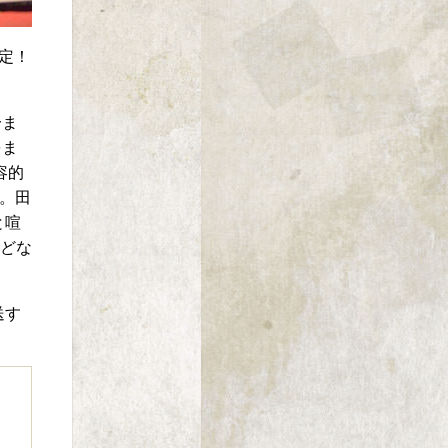
決定！
分ま
をま
容的
。田
と喧
などな
送す