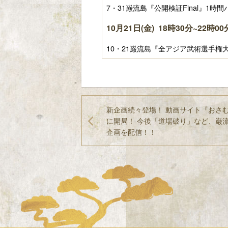
7・31巌流島『公開検証Final』1
10月21日(金) 18時30分~22時00
10・21巌流島『全アジア武術選手権
新企画続々登場！ 動画サイト『おさむ
に開局！ 今後「道場破り」など、巌
企画を配信！！