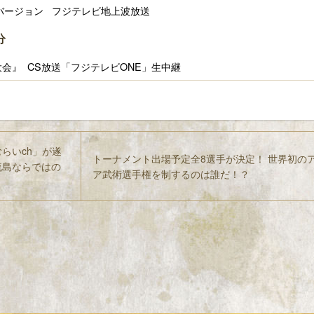
時間バージョン フジテレビ地上波放送
分
大会』 CS放送「フジテレビONE」生中継
らいch」が遂
トーナメント出場予定全8選手が決定！ 世界初の
流島ならではの
ア武術選手権を制するのは誰だ！？