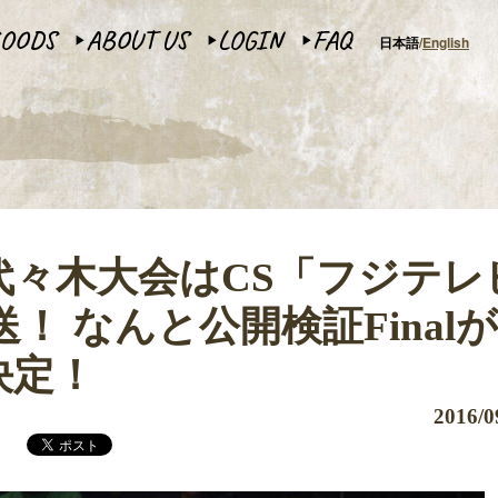
OODS
ABOUT US
LOGIN
FAQ
日本語
English
▶︎
▶︎
▶︎
1代々木大会はCS「フジテレ
！ なんと公開検証Finalが
決定！
2016/0