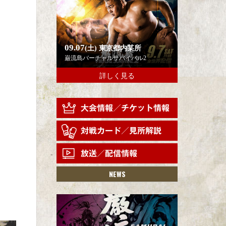
09.07
(土)
東京都内某所
巌流島バーチャルサバイバル2
詳しく見る
NEWS