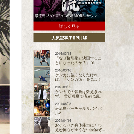
巌流島 -SAMURAI WARRIORS- サウンドトラックの配信スタート！
詳しく見る
/POPULAR
人気記事
2016/03/18
「なぜ柳龍拳と決闘するこ
とになったのか？」 Yo...
2016/03/16
ケンカに強くなりたけれ
ば、「ケンカ術」を見よ！
2018/09/02
ケンカでの骨折は数えきれ
ず、 骨折程度で痛みは感...
2024/08/23
巌流島バーチャルサバイバ
ル2
2024/04/16
おそるべき身体能力にくわ
え恐怖心が全くない怪物ぞ...