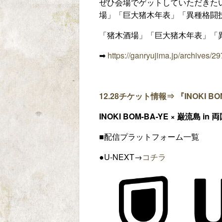
ぜひ会場でゲットしていただきた
場」「巨大猪木年表」「異種格闘
「猪木酒場」「巨大猪木年表」「
➡︎
https://ganryujima.jp/archives/2
12.28
チケット情報⇒ 『
INOKI BO
INOKI BOM-BA-YE
× 巌流島 i
■配信プラットフォーム一覧
●U-NEXT→
コチラ