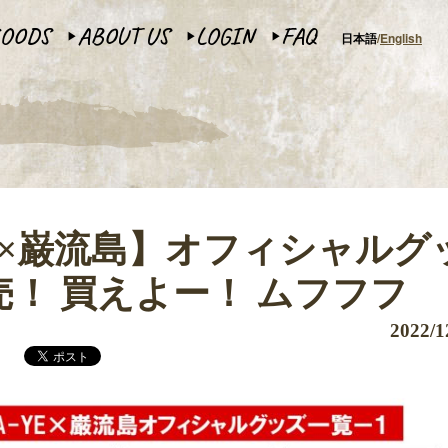
OODS
ABOUT US
LOGIN
FAQ
日本語
English
▶︎
▶︎
▶︎
NOKI×巌流島】オフィシャルグ
！ 買えよー！ ムフフフ
2022/1