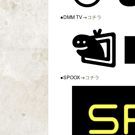
●DMM TV→
コチラ
●SPOOX→
コチラ