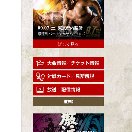
09.07
(土)
東京都内某所
巌流島バーチャルサバイバル2
詳しく見る
NEWS