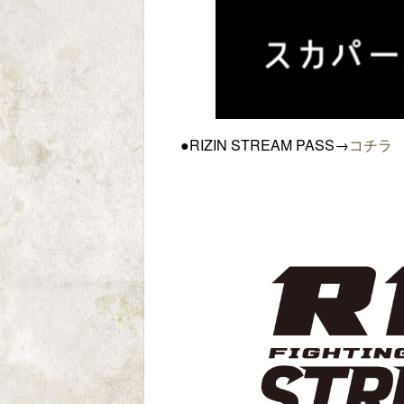
●RIZIN STREAM PASS→
コチラ