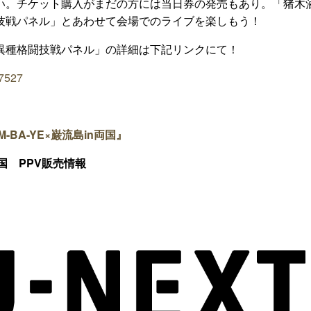
い。チケット購入がまだの方には当日券の発売もあり。「猪木
技戦パネル」とあわせて会場でのライブを楽しもう！
異種格闘技戦パネル」の詳細は下記リンクにて！
97527
M-BA-YE
×巌流島in両国
』
n 両国 PPV販売情報