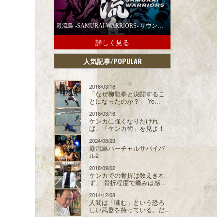
巌流島 -SAMURAI WARRIORS- サウンドトラックの配信スタート！
詳しく見る
/POPULAR
人気記事
2016/03/18
「なぜ柳龍拳と決闘するこ
とになったのか？」 Yo...
2016/03/16
ケンカに強くなりたけれ
ば、「ケンカ術」を見よ！
2024/08/23
巌流島バーチャルサバイバ
ル2
2018/09/02
ケンカでの骨折は数えきれ
ず、 骨折程度で痛みは感...
2014/12/08
人間は「噛む」という恐ろ
しい武器を持っている。だ...