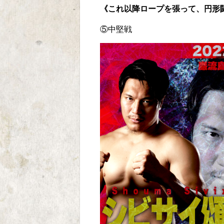
《これ以降ロープを張って、円形
⑤中堅戦