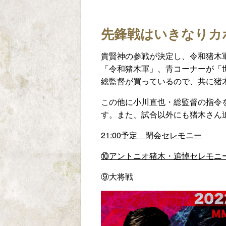
先鋒戦はいきなりカ
貴賢神の参戦が決定し、令和猪木
「令和猪木軍」、青コーナーが「
総監督が買っているので、共に猪
この他に小川直也・総監督の指令
す。また、試合以外にも猪木さん
21:00
予定 閉会セレモニー
⑩アントニオ猪木・追悼セレモニ
⑨大将戦