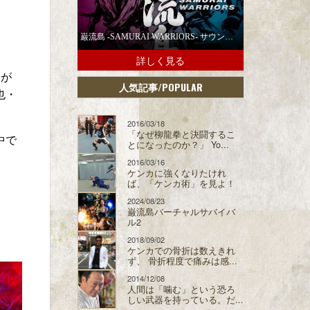
巌流島 -SAMURAI WARRIORS- サウンドトラックの配信スタート！
詳しく見る
ーが
/POPULAR
人気記事
也・
2016/03/18
「なぜ柳龍拳と決闘するこ
中で
とになったのか？」 Yo...
2016/03/16
ケンカに強くなりたけれ
ば、「ケンカ術」を見よ！
2024/08/23
巌流島バーチャルサバイバ
ル2
2018/09/02
ケンカでの骨折は数えきれ
ず、 骨折程度で痛みは感...
2014/12/08
人間は「噛む」という恐ろ
しい武器を持っている。だ...