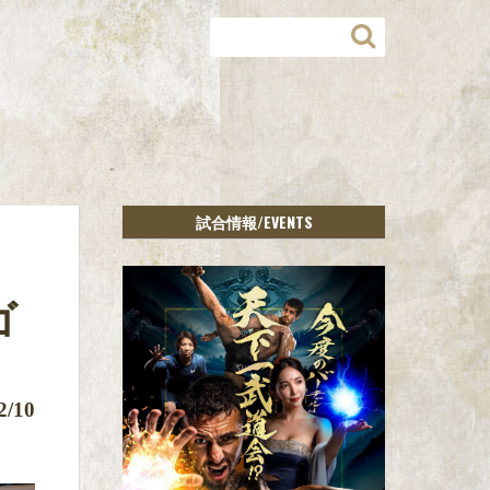
/EVENTS
試合情報
』
ゴ
2/10