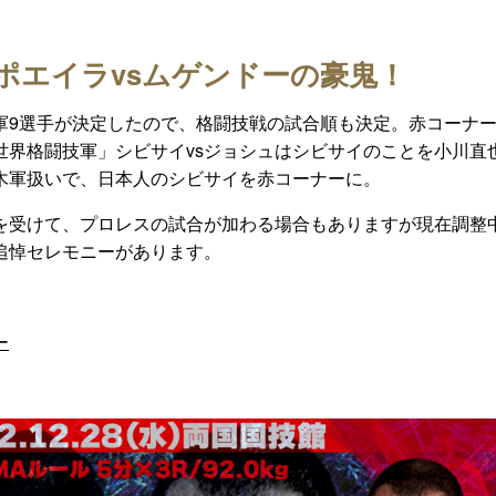
ポエイラvsムゲンドーの豪鬼！
軍9選手が決定したので、格闘技戦の試合順も決定。赤コーナ
世界格闘技軍」シビサイvsジョシュはシビサイのことを小川直
木軍扱いで、日本人のシビサイを赤コーナーに。
を受けて、プロレスの試合が加わる場合もありますが現在調整
追悼セレモニーがあります。
ー