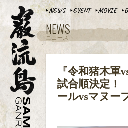
NEWS
EVENT
MOVIE
G
▶︎
▶︎
▶︎
▶︎
NEWS
ニュース
『令和猪木軍v
試合順決定！
ールvsマヌー