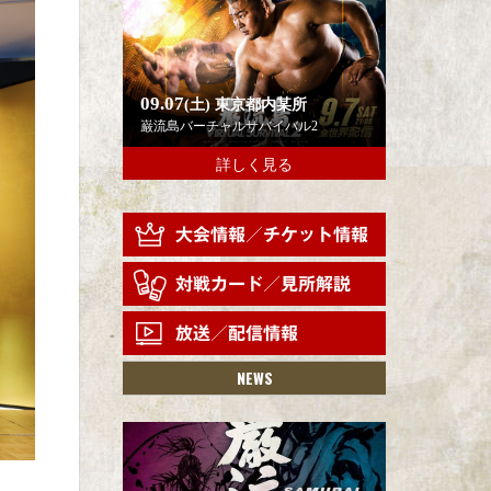
09.07
(土)
東京都内某所
巌流島バーチャルサバイバル2
詳しく見る
NEWS