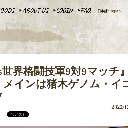
OODS
ABOUT US
LOGIN
FAQ
日本語
English
▶︎
▶︎
▶︎
s世界格闘技軍9対9マッチ
 メインは猪木ゲノム・イ
フ
2022/1