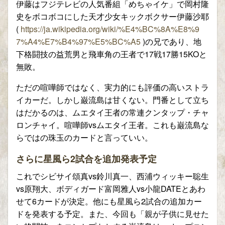
伊藤はフジテレビの人気番組「めちゃイケ」で岡村隆
史をボコボコにした天才少女キックボクサー伊藤沙耶
(
https://ja.wikipedia.org/wiki/%E4%BC%8A%E8%9
7%A4%E7%B4%97%E5%BC%A5
)の兄であり、地
下格闘技の益荒男と飛車角の王者で17戦17勝15KOと
無敗。
ただの喧嘩師ではなく、実力的にも評価の高いストラ
イカーだ。しかし巌流島は甘くない。門番として立ち
はだかるのは、ムエタイ王者の常連クンタップ・チャ
ロンチャイ。喧嘩師vsムエタイ王者。これも巌流島な
らではの珠玉のカードと言っていい。
さらに星風ら2試合を追加発表予定
これでシビサイ頌真vs鈴川真一、西浦ウィッキー聡生
vs原翔大、ボディガード富岡雅人vs小龍DATEとあわ
せて6カードが決定。他にも星風ら2試合の追加カー
ドを発表する予定。また、今回も「親が子供に見せた