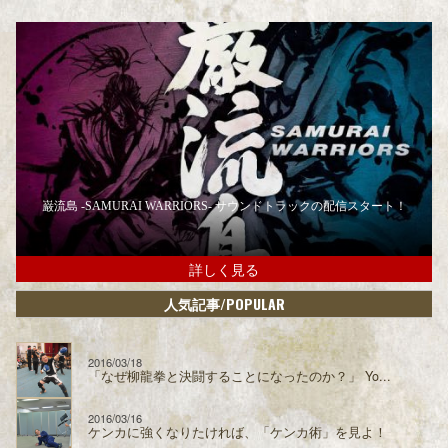
巌流島 -SAMURAI WARRIORS- サウンドトラックの配信スタート！
詳しく見る
/POPULAR
人気記事
2016/03/18
「なぜ柳龍拳と決闘することになったのか？」 Yo...
2016/03/16
ケンカに強くなりたければ、「ケンカ術」を見よ！