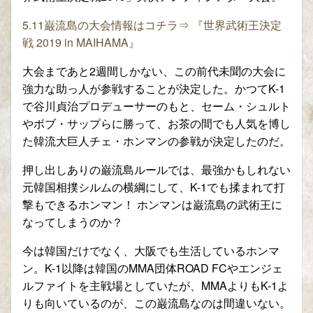
5.11巌流島の大会情報はコチラ⇒ 『世界武術王決定
戦 2019 in MAIHAMA』
大会まであと2週間しかない、この前代未聞の大会に
強力な助っ人が参戦することが決定した。かつてK-1
で谷川貞治プロデューサーのもと、セーム・シュルト
やボブ・サップらに勝って、お茶の間でも人気を博し
た韓流大巨人チェ・ホンマンの参戦が決定したのだ。
押し出しありの巌流島ルールでは、最強かもしれない
元韓国相撲シルムの横綱にして、K-1でも揉まれて打
撃もできるホンマン！ ホンマンは巌流島の武術王に
なってしまうのか？
今は韓国だけでなく、大阪でも生活しているホンマ
ン。K-1以降は韓国のMMA団体ROAD FCやエンジェ
ルファイトを主戦場としていたが、MMAよりもK-1よ
りも向いているのが、この巌流島なのは間違いない。