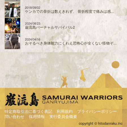
2018/09/02
ケンカでの骨折は数えきれず、 骨折程度で痛みは感...
2024/08/23
巌流島バーチャルサバイバル2
2024/04/16
おそるべき身体能力にくわえ恐怖心が全くない怪物ぞ...
特定商取引法に基づく表記
利用規約
プライバシーポリシー
問い合わせ
採用情報
実行委員会概要
copyright © hitodanraku.inc