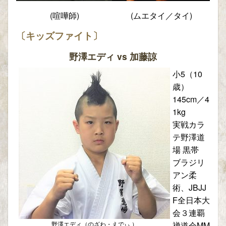
(喧嘩師)
(ムエタイ／タイ)
〔キッズファイト〕
野澤エディ vs 加藤諒
小5（10
歳）
145cm／4
1kg
実戦カラ
テ野澤道
場 黒帯
ブラジリ
アン柔
術、JBJJ
F全日本大
会３連覇
野澤エディ（のざわ・えでぃ ）
禅道会MM