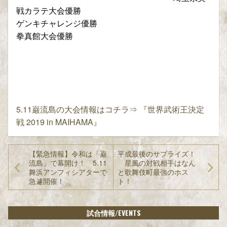
戦カラテ大会優勝
ゲンキチャレンジ優勝
拳真館大会優勝
5.11巌流島の大会情報はコチラ⇒ 『世界武術王決定
戦 2019 in MAIHAMA』
【緊急情報】令和は「巌
平成最後のサプライズ！
流島」で幕開け！ 5.11
星風の対戦相手はなん
舞浜アンフィシアターで
と歌舞伎町最強のホス
急遽開催！
ト！
/EVENTS
試合情報