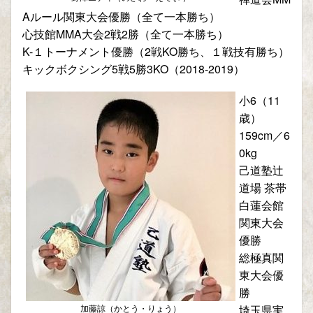
Aルール関東大会優勝（全て一本勝ち）
心技館MMA大会2戦2勝（全て一本勝ち）
K-１トーナメント優勝（2戦KO勝ち、１戦技有勝ち）
キックボクシング5戦5勝3KO（2018-2019）
小6（11
歳）
159cm／6
0kg
己道塾辻
道場 茶帯
白蓮会館
関東大会
優勝
総極真関
東大会優
勝
加藤諒（かとう・りょう）
埼玉県実