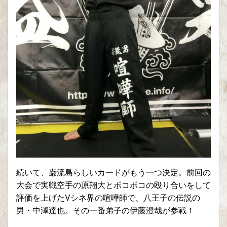
続いて、巌流島らしいカードがもう一つ決定。前回の
大会で実戦空手の原翔大とボコボコの殴り合いをして
評価を上げたVシネ界の喧嘩師で、八王子の伝説の
男・中澤達也。その一番弟子の伊藤澄哉が参戦！