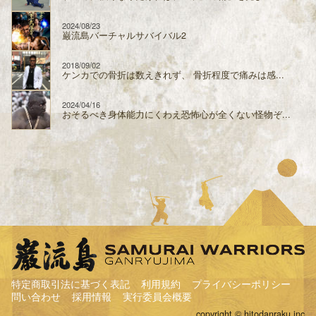
2024/08/23
巌流島バーチャルサバイバル2
2018/09/02
ケンカでの骨折は数えきれず、 骨折程度で痛みは感...
2024/04/16
おそるべき身体能力にくわえ恐怖心が全くない怪物ぞ...
特定商取引法に基づく表記
利用規約
プライバシーポリシー
問い合わせ
採用情報
実行委員会概要
copyright © hitodanraku.inc