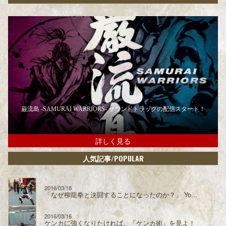
巌流島 -SAMURAI WARRIORS- サウンドトラックの配信スタート！
詳しく見る
/POPULAR
人気記事
2016/03/18
「なぜ柳龍拳と決闘することになったのか？」 Yo...
2016/03/16
ケンカに強くなりたければ、「ケンカ術」を見よ！