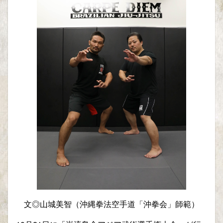
文◎山城美智（沖縄拳法空手道「沖拳会」師範）