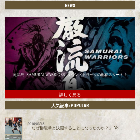
NEWS
巌流島 -SAMURAI WARRIORS- サウンドトラックの配信スタート！
詳しく見る
/POPULAR
人気記事
2016/03/18
「なぜ柳龍拳と決闘することになったのか？」 Yo...