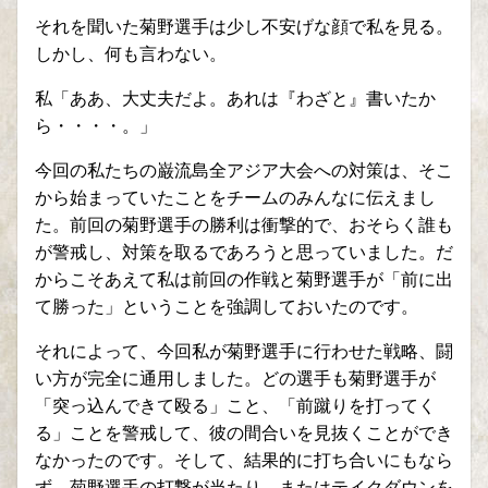
それを聞いた菊野選手は少し不安げな顔で私を見る。
しかし、何も言わない。
私「ああ、大丈夫だよ。あれは『わざと』書いたか
ら・・・・。」
今回の私たちの巌流島全アジア大会への対策は、そこ
から始まっていたことをチームのみんなに伝えまし
た。前回の菊野選手の勝利は衝撃的で、おそらく誰も
が警戒し、対策を取るであろうと思っていました。だ
からこそあえて私は前回の作戦と菊野選手が「前に出
て勝った」ということを強調しておいたのです。
それによって、今回私が菊野選手に行わせた戦略、闘
い方が完全に通用しました。どの選手も菊野選手が
「突っ込んできて殴る」こと、「前蹴りを打ってく
る」ことを警戒して、彼の間合いを見抜くことができ
なかったのです。そして、結果的に打ち合いにもなら
ず、菊野選手の打撃が当たり、またはテイクダウンを