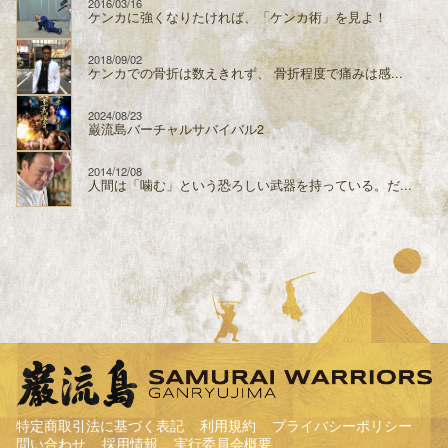
2016/03/16
ケンカに強くなりたければ、「ケンカ術」を見よ！
2018/09/02
ケンカでの骨折は数えきれず、 骨折程度で痛みは感...
2024/08/23
巌流島バーチャルサバイバル2
2014/12/08
人間は「噛む」という恐ろしい武器を持っている。だ...
特定商取引法に基づく表記
利用規約
プライバシーポリシー
問い合わせ
採用情報
実行委員会概要