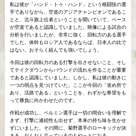
私は彼が「ハンド・トゥ・ハンド」という格闘技の選
手でありながら、空道のアジアチャンピオンであるこ
とと、北斗旗上位者ということを聞いていて、ベース
が空道であると認識していました。映像による試合の
分析を行いましたが、非常に強く、回転力のある選手
でした。体幹もロシア人であるならば、日本人の比で
はない。おそらく組んでも強いでしょう。
今回は彼の回転力のある打撃を出させないこと、そし
てテイクダウンからパウンドの流れを作ることが重要
であると認識していました。しかし、私は彼の動きに
一つの弱点を見つけていた。ここが今回の「攻め所で
あり、活路である」ということを、わずかな希望をも
って勝負に向かわせたのです。
作戦が成功し、ペルミン選手は一切の間合いを理解で
きず、打撃に連続性も出せず、本来の持ち味を生かせ
ずにいました。その間に、菊野選手のローキックが決
まる。だんだん立っているのもやっとになる。