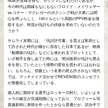
NGEが意味を持ち、カリスマになれたのであるが、
今の時代は因縁もなにもないフロイド・メイウェザー
vs.コナー・マクレガーのボクシング戦が大衆には関
心を呼ぶらしく、100ドルという高額のPPV料金を徴
収するが、時流が仇討ちの伏線を求めていないのだろ
うか？
サムライ末期には、「仇討許可書」を貰えば私刑とし
て許された時代が確かに存在した日本であるが、映画
『柘榴坂の仇討』などにも使われるプロットとして、
いざ相手を探しあてた時には、明治政府が仇討ち禁止
令を発していたという情勢の変化を思わずにはおれな
い。もちろん、切腹という名誉の死も許されない現代
では、マッチメイク泣かせでREVENGEのコンセプト
が形骸化してしまっている。
個人的に期待する選手はロッキー川村だ。いよいよキ
ャラの確立が完成段階になっており、プロフィール写
真撮影時に表情を作ったとかなら普通だが、試合中で