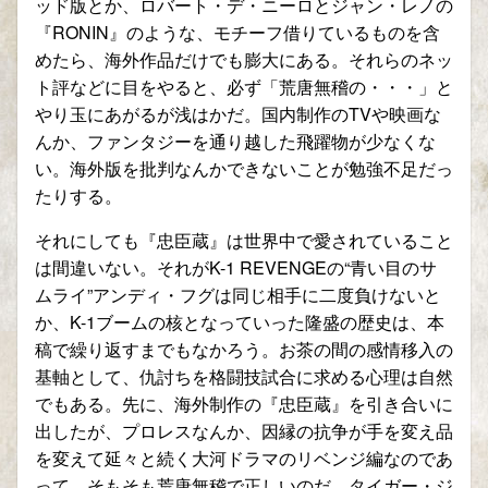
ッド版とか、ロバート・デ・ニーロとジャン・レノの
『RONIN』のような、モチーフ借りているものを含
めたら、海外作品だけでも膨大にある。それらのネッ
ト評などに目をやると、必ず「荒唐無稽の・・・」と
やり玉にあがるが浅はかだ。国内制作のTVや映画な
んか、ファンタジーを通り越した飛躍物が少なくな
い。海外版を批判なんかできないことが勉強不足だっ
たりする。
それにしても『忠臣蔵』は世界中で愛されていること
は間違いない。それがK-1 REVENGEの“青い目のサ
ムライ”アンディ・フグは同じ相手に二度負けないと
か、K-1ブームの核となっていった隆盛の歴史は、本
稿で繰り返すまでもなかろう。お茶の間の感情移入の
基軸として、仇討ちを格闘技試合に求める心理は自然
でもある。先に、海外制作の『忠臣蔵』を引き合いに
出したが、プロレスなんか、因縁の抗争が手を変え品
を変えて延々と続く大河ドラマのリベンジ編なのであ
って、そもそも荒唐無稽で正しいのだ。タイガー・ジ