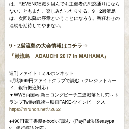
は、REVENGE戦を組んでも主催者の思惑通りになら
ないこともまた、楽しみだったりする。9・2巌流島
は、次回以降の序章ということになろう。番狂わせの
連続を期待してやまない。
9・2巌流島の大会情報はコチラ⇒
『巌流島 ADAUCHI 2017 in MAIHAMA』
週刊ファイト！ミルホンネット
※月額999円ファイトクラブで読む（クレジットカー
ド、銀行振込対応）
▼WWE両国vs.新日ロングビーチ二連戦落とし穴～ト
ランプTwitter戦術～映画FAKE-ツインピークス
https://miruhon.net/72652
※490円電子書籍e-bookで読む（PayPal決済easypa
y、銀行振込対応）