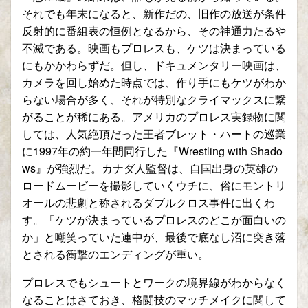
それでも年末になると、新作だの、旧作の放送が条件
反射的に番組表の恒例となるから、その神通力たるや
不滅である。映画もプロレスも、ケツは決まっている
にもかかわらずだ。但し、ドキュメンタリー映画は、
カメラを回し始めた時点では、作り手にもケツがわか
らない場合が多く、それが特別なクライマックスに繋
がることが稀にある。アメリカのプロレス実録物に関
しては、人気絶頂だった王者ブレット・ハートの巡業
に1997年の約一年間同行した『Wrestling with Shado
ws』が強烈だ。カナダ人監督は、自国出身の英雄の
ロードムービーを撮影していくウチに、俗にモントリ
オールの悲劇と称されるダブルクロス事件に出くわ
す。「ケツが決まっているプロレスのどこが面白いの
か」と嘲笑っていた連中が、最後で底なし沼に突き落
とされる衝撃のエンディングが重い。
プロレスでもシュートとワークの境界線がわからなく
なることはさておき、格闘技のマッチメイクに関して