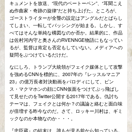
キュメントを放送、“現代のベートーベン”、“耳聞こえ
ぬ作曲家・奇跡の旋律”だと持ち上げた。ところが、
ゴーストライターが全聾の設定はアングルだとばらし
てしまい、一転してバッシングが始まる。しかし、す
べてはそんな単純な構図なのか否か。結果的に、作品
は佐村河内守と奥さんのRVENNGE物語にもなってい
るが、監督は肯定も否定もしていない。メディアへの
疑問をぶつけているだけだ。
なにしろ、トランプ大統領がフェイク媒体として攻撃
を強めるCNNを標的に、2007年の『レッスルマニア
23』の億万長者対決動画をパロディにして、ビン
ス・マクマホンの顔にCNN仮面をつけてぶっ飛ばし
て見せたのをTwitter公開する2017年である。仇討ち
テーマは、フェイクとは何か？の議論と絡むと面白味
が倍増する昨今なのだ。さて、ロッキー川村は、ギミ
ックなのか本物なのか・・・。
『忠臣蔵』の結末は、誰もが見る前から知っている。