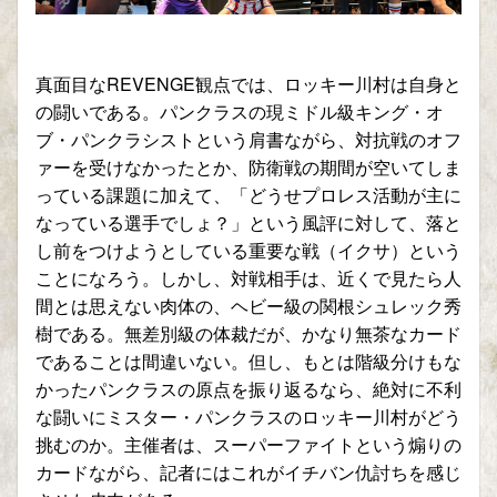
真面目なREVENGE観点では、ロッキー川村は自身と
の闘いである。パンクラスの現ミドル級キング・オ
ブ・パンクラシストという肩書ながら、対抗戦のオフ
ァーを受けなかったとか、防衛戦の期間が空いてしま
っている課題に加えて、「どうせプロレス活動が主に
なっている選手でしょ？」という風評に対して、落と
し前をつけようとしている重要な戦（イクサ）という
ことになろう。しかし、対戦相手は、近くで見たら人
間とは思えない肉体の、ヘビー級の関根シュレック秀
樹である。無差別級の体裁だが、かなり無茶なカード
であることは間違いない。但し、もとは階級分けもな
かったパンクラスの原点を振り返るなら、絶対に不利
な闘いにミスター・パンクラスのロッキー川村がどう
挑むのか。主催者は、スーパーファイトという煽りの
カードながら、記者にはこれがイチバン仇討ちを感じ