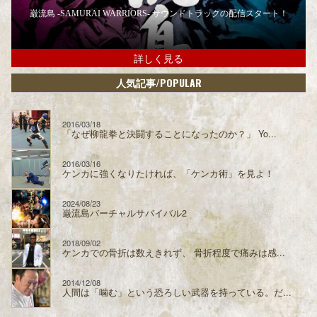
巌流島 -SAMURAI WARRIORS- サウンドトラックの配信スタート！
詳しく見る
/POPULAR
人気記事
2016/03/18
「なぜ柳龍拳と決闘することになったのか？」 Yo...
2016/03/16
ケンカに強くなりたければ、「ケンカ術」を見よ！
2024/08/23
巌流島バーチャルサバイバル2
2018/09/02
ケンカでの骨折は数えきれず、 骨折程度で痛みは感...
2014/12/08
人間は「噛む」という恐ろしい武器を持っている。だ...