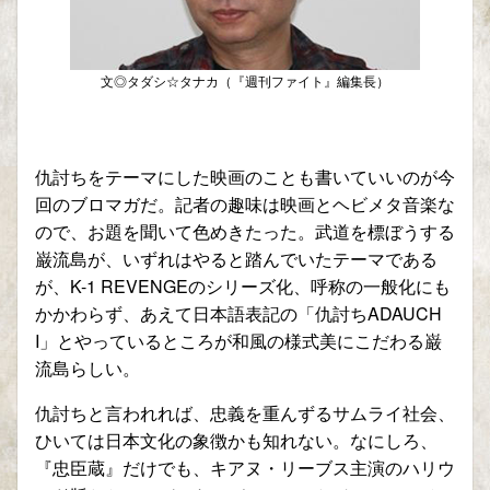
文◎タダシ☆タナカ（『週刊ファイト』編集長）
仇討ちをテーマにした映画のことも書いていいのが今
回のブロマガだ。記者の趣味は映画とヘビメタ音楽な
ので、お題を聞いて色めきたった。武道を標ぼうする
巌流島が、いずれはやると踏んでいたテーマである
が、K-1 REVENGEのシリーズ化、呼称の一般化にも
かかわらず、あえて日本語表記の「仇討ちADAUCH
I」とやっているところが和風の様式美にこだわる巌
流島らしい。
仇討ちと言われれば、忠義を重んずるサムライ社会、
ひいては日本文化の象徴かも知れない。なにしろ、
『忠臣蔵』だけでも、キアヌ・リーブス主演のハリウ