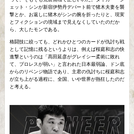
ェット・シンが新宿伊勢丹デパート前で猪木夫妻を襲
撃とか、お返しに猪木がシンの腕を折ったりと、現実
とフィクションの境域まで見えなくしていたのだか
ら、大したモンである。
格闘技に絞っても、どれかひとつのカードが仇討ち戦
として記憶に残るというよりは、例えば桜庭和志の快
進撃というのは「髙田延彦がグレイシー柔術に敗れ
て、プロレスが弱い」と言われた日本最弱論、ドン底
からのリベンジ物語であり、主君の仇討ちに桜庭和志
が立ち上がる過程に、全国、いや世界が熱狂したのだ
と考える。