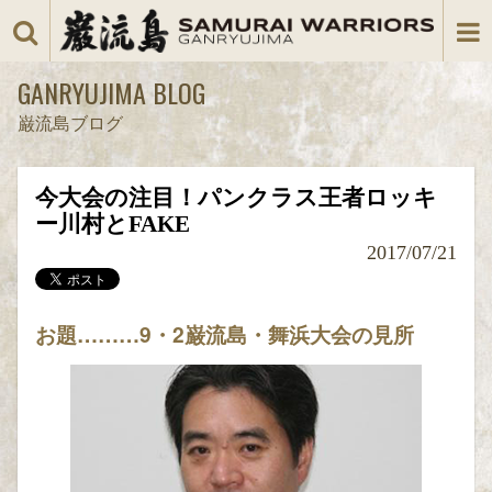
GANRYUJIMA BLOG
巌流島ブログ
今大会の注目！パンクラス王者ロッキ
ー川村とFAKE
2017/07/21
お題………9・2巌流島・舞浜大会の見所