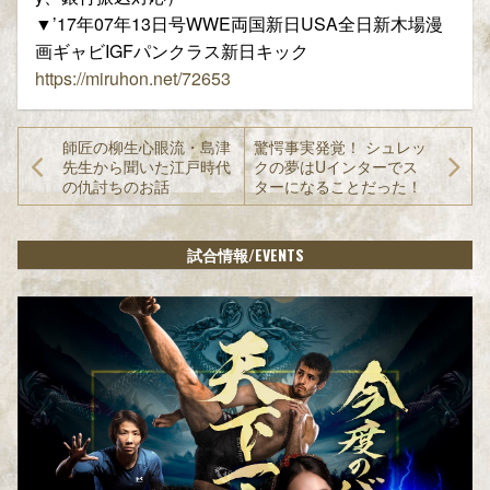
▼’17年07年13日号WWE両国新日USA全日新木場漫
画ギャビIGFパンクラス新日キック
https://miruhon.net/72653
師匠の柳生心眼流・島津
驚愕事実発覚！ シュレッ
先生から聞いた江戸時代
クの夢はUインターでス
の仇討ちのお話
ターになることだった！
/EVENTS
試合情報