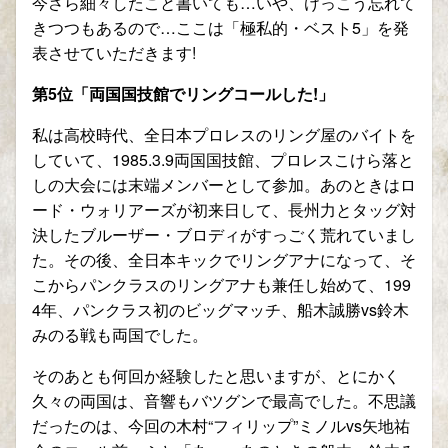
今さら細々したこと書いても
…
いや、けっこう忘れて
きつつもあるので
…
ここは「極私的・ベスト
5
」を発
表させていただきます
!
第
5
位「両国国技館でリングコールした
!
」
私は高校時代、全日本プロレスのリング屋のバイトを
していて、
1985.3.9
両国国技館、プロレスこけら落と
しの大会には末端メンバーとして参加。あのときはロ
ード・ウォリアーズが初来日して、長州力とタッグ対
決したブルーザー・ブロディがすっごく荒れていまし
た。その後、全日本キックでリングアナになって、そ
こからパンクラスのリングアナも兼任し始めて、
199
4
年、パンクラス初のビッグマッチ、船木誠勝
vs
鈴木
みのる戦も両国でした。
そのあとも何回か経験したと思いますが、とにかく
久々の両国は、音響もバツグンで最高でした。不思議
だったのは、今回の木村
“
フィリップ
”
ミノル
vs
矢地祐