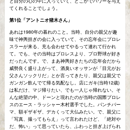
と自分の心の中に入っていて、どこかでパワーを与え
てくれることでしょう。
第
1
位「アントニオ猪木さん」
あれは
1980
年の暮れのこと。当時、自分の親父が趣
味で神輿担ぎの会に入っていて、その忘年会にプロレ
スラーが来る、充も会わせてやるって連れて行かれ
て。でも、その当時はプロレスより、プロ野球が好き
だったんです。で、まあ神輿好きたちの忘年会だから
威勢良く盛り上がって、酒臭いオッサンが「目元がお
父さんソックリだ」とか言ってきたり、親父は親父で
ガンガン飲んでて帰る気配なし。店にガキ
(
当時
12
歳
)
は私だけ、マジ帰りたい、でも一人じゃ帰れない。そ
んな絶望の中、ドーンと現れたのが当時の国際プロレ
スのエース・ラッシャー木村選手でした。パンチパー
マ、額ギザギザ、デカくって大仏みたい。で、親父に
「写真、撮ってもらえ」って言われたけど、「絶対や
だ、怖い」って思っていたら、ふわっと担ぎ上げられ