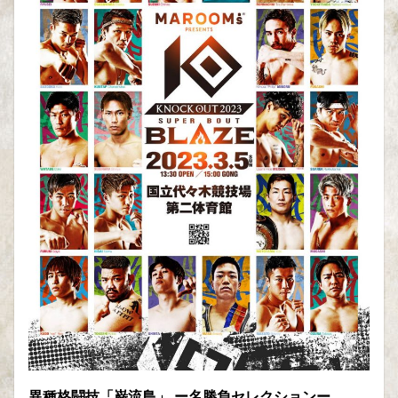
異種格闘技「巌流島」 ー名勝負セレクションー