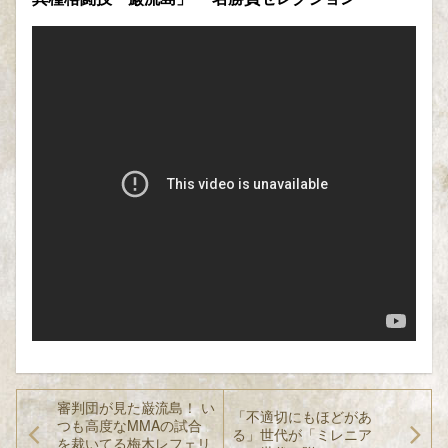
審判団が見た巌流島！ い
「不適切にもほどがあ
つも高度なMMAの試合
る」世代が「ミレニア
を裁いてる梅木レフェリ