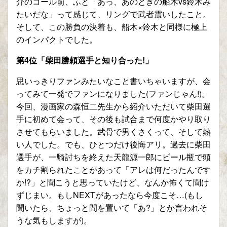
介のコール前、ふと「あっ、あのときの船木
vs
鈴木み
たいだな」って感じて、リングで武者震いしたこと。
そして、この勝負の決着も、船木
×
鈴木と同様に極上
のインパクトでした。
第
4
位「柴田勝頼選手と知り合った
!
」
思いっきりファンみたいなこと書いちゃいますが、会
ってみて一発でファンになりました
(
ファンじゃん
!)
。
今回、漫画家の森恒二先生から紹介いただいて柴田選
手に初めて会って、その後も試合まで何度かやり取り
させてもらいました。武骨で男くさくって、そして熱
い人でした。でも、ひとつだけ後悔アリ。過去に柴田
選手が、一騎討ちを終えた天龍源一郎にビール瓶で頭
をカチ割られたことがあって「アレは何だったんです
か
!?
」と聞こうと思っていたけど、なんか怖くて聞け
ずじまい。もし
NEXT
があったなら今度こそ
…(
もし
聞いたら、ちょっと間を置いて「あ
?
」とか言われそ
うな気もしますが
)
。