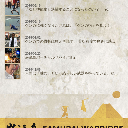
2016/03/18
「なぜ柳龍拳と決闘することになったのか？」 Yo...
2016/03/16
ケンカに強くなりたければ、「ケンカ術」を見よ！
2018/09/02
ケンカでの骨折は数えきれず、 骨折程度で痛みは感...
2024/08/23
巌流島バーチャルサバイバル2
2014/12/08
人間は「噛む」という恐ろしい武器を持っている。だ...