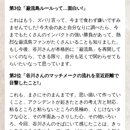
第
3
位「巌流島ルールって
…
面白い
!
」
これはもう、ズバリ言って、今まで食わず嫌いですみ
ませんでした
!
今大会のあと自分なりに調べたら、今
までもたくさんのインパクトの強い勝負があって、熱
烈な巌流島ファンがたくさんいることも知りました。
もし今後、谷川さんが本格的に「巌流島」を再開して
いくのなら、できる限り、自分も近くで関わらせても
らいたいなって思っています。
第
2
位「谷川さんのマッチメークの流れを至近距離で
目撃したこと
!
」
これも、まさにそのまんまです。思い描いて作ってい
くこと、アクシデントが起きたときの考え方と対応、
粘るところと粘らないところの見極め、くじけないタ
フな心と、その半面あっさりした心、その他いろい
ろ。今回、谷川さんのそばにいて感じたことは、きっ