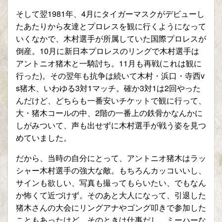
そして翌
1981
年、
4
月にタイガーマスクがデビューし
たあたりから友達とプロレスを観に行くようになって
いくなかで、木村選手が所属していた国際プロレスが
倒産。
10
月に新日本プロレスのリングで木村選手は
アントニオ猪木と一騎討ち。
11
月も再戦
(
これは観に
行った
)
。その翌年も抗争は続いて木村・浜口・寺西
v
s
猪木、いわゆる
3
対
1
マッチ。確か
3
対
1
は
2
回やった
んだけど、どちらも一番安いチケットで観に行って、
大・猪木コールの中、
2
階の一番上の鉄骨かなんかに
しがみついて、声も出せずに木村選手が戦う姿を見つ
めていました。
だから、当時の自分にとって、アントニオ猪木はラッ
シャー木村選手の強大な敵。もちろんカッコいいし、
サインも欲しい、写真も撮ってもらいたい、でもなん
か怖くて近づけず。そのあと大人になって、引退した
猪木さんの大会にリングアナやゴング叩きで参加した
こともあったけど、そのときは仕事だし、ミーハーな