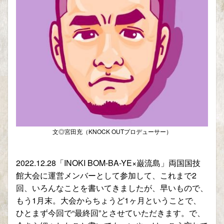
文◎宮田充（KNOCK OUTプロデューサー）
2022.12.28
「
INOKI BOM-BA-YE×
巌流島」両国国技
館大会に運営メンバーとして参加して、これまで
2
回、いろんなことを書いてきましたが、早いもので、
もう
1
月末。大会からちょうど
1
ヶ月ということで、
ひとまず今回で
“
最終回
”
とさせていただきます。で、