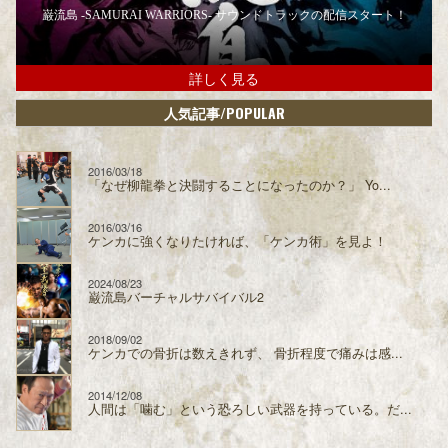
巌流島 -SAMURAI WARRIORS- サウンドトラックの配信スタート！
詳しく見る
/POPULAR
人気記事
2016/03/18
「なぜ柳龍拳と決闘することになったのか？」 Yo...
2016/03/16
ケンカに強くなりたければ、「ケンカ術」を見よ！
2024/08/23
巌流島バーチャルサバイバル2
2018/09/02
ケンカでの骨折は数えきれず、 骨折程度で痛みは感...
2014/12/08
人間は「噛む」という恐ろしい武器を持っている。だ...