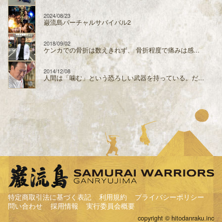
2024/08/23
巌流島バーチャルサバイバル2
2018/09/02
ケンカでの骨折は数えきれず、 骨折程度で痛みは感...
2014/12/08
人間は「噛む」という恐ろしい武器を持っている。だ...
特定商取引法に基づく表記
利用規約
プライバシーポリシー
問い合わせ
採用情報
実行委員会概要
copyright © hitodanraku.inc