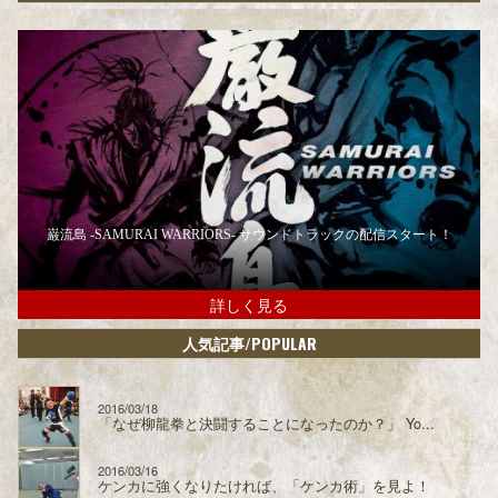
巌流島 -SAMURAI WARRIORS- サウンドトラックの配信スタート！
詳しく見る
/POPULAR
人気記事
2016/03/18
「なぜ柳龍拳と決闘することになったのか？」 Yo...
2016/03/16
ケンカに強くなりたければ、「ケンカ術」を見よ！