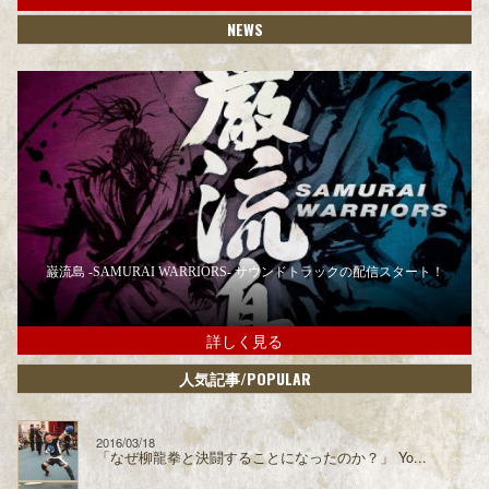
NEWS
巌流島 -SAMURAI WARRIORS- サウンドトラックの配信スタート！
詳しく見る
/POPULAR
人気記事
2016/03/18
「なぜ柳龍拳と決闘することになったのか？」 Yo...