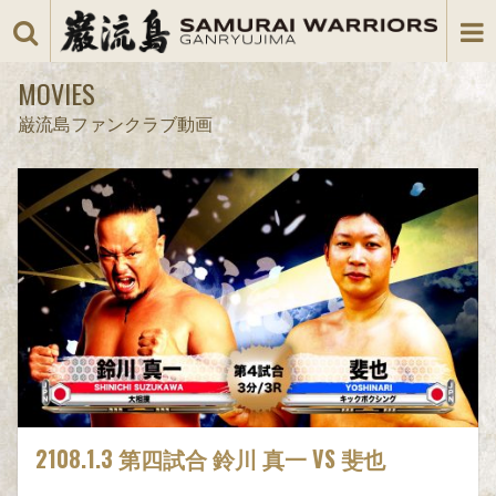
MOVIES
巌流島ファンクラブ動画
2108.1.3 第四試合 鈴川 真一 VS 斐也