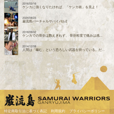
2016/03/16
ケンカに強くなりたければ、「ケンカ術」を見よ！
2024/08/23
巌流島バーチャルサバイバル2
2018/09/02
ケンカでの骨折は数えきれず、 骨折程度で痛みは感...
2014/12/08
人間は「噛む」という恐ろしい武器を持っている。だ...
特定商取引法に基づく表記
利用規約
プライバシーポリシー