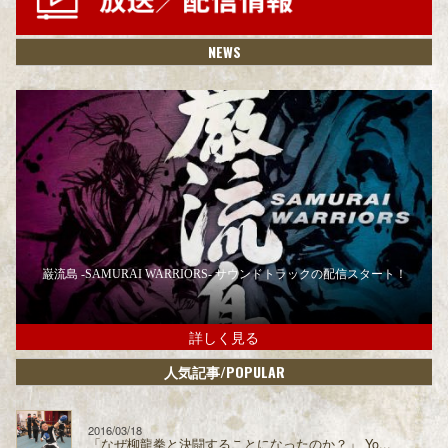
NEWS
巌流島 -SAMURAI WARRIORS- サウンドトラックの配信スタート！
詳しく見る
/POPULAR
人気記事
2016/03/18
「なぜ柳龍拳と決闘することになったのか？」 Yo...