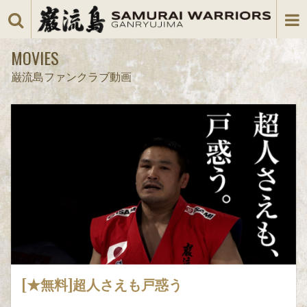
MOVIES
巌流島ファンクラブ動画
[★無料]超人さえも戸惑う