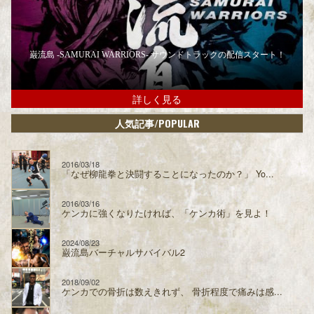
巌流島 -SAMURAI WARRIORS- サウンドトラックの配信スタート！
詳しく見る
/POPULAR
人気記事
2016/03/18
「なぜ柳龍拳と決闘することになったのか？」 Yo...
2016/03/16
ケンカに強くなりたければ、「ケンカ術」を見よ！
2024/08/23
巌流島バーチャルサバイバル2
2018/09/02
ケンカでの骨折は数えきれず、 骨折程度で痛みは感...