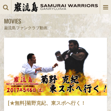
MOVIES
巌流島ファンクラブ動画
[★無料]菊野克紀、東スポへ行く！