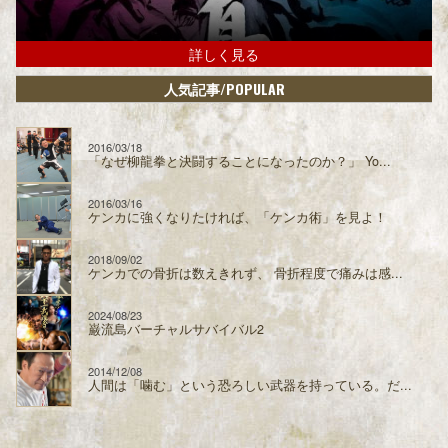
詳しく見る
/POPULAR
人気記事
2016/03/18
「なぜ柳龍拳と決闘することになったのか？」 Yo...
2016/03/16
ケンカに強くなりたければ、「ケンカ術」を見よ！
2018/09/02
ケンカでの骨折は数えきれず、 骨折程度で痛みは感...
2024/08/23
巌流島バーチャルサバイバル2
2014/12/08
人間は「噛む」という恐ろしい武器を持っている。だ...