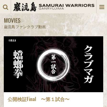
MOVIES
巌流島ファンクラブ動画
公開検証Final 〜第１試合〜