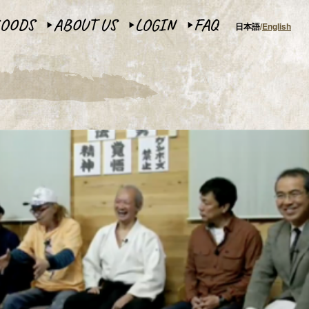
OODS
ABOUT US
LOGIN
FAQ
日本語
English
▶︎
▶︎
▶︎