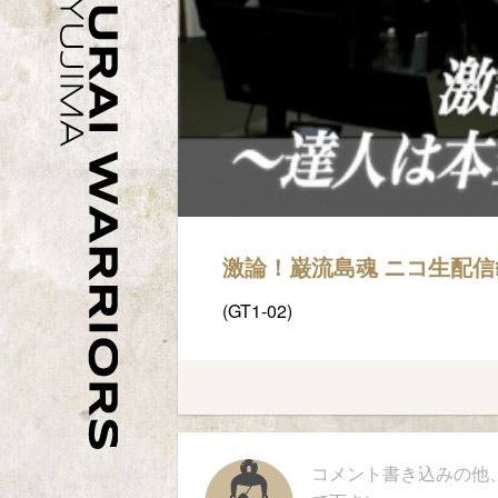
激論！巌流島魂 ニコ生配信#2（
(GT1-02)
コメント書き込みの他