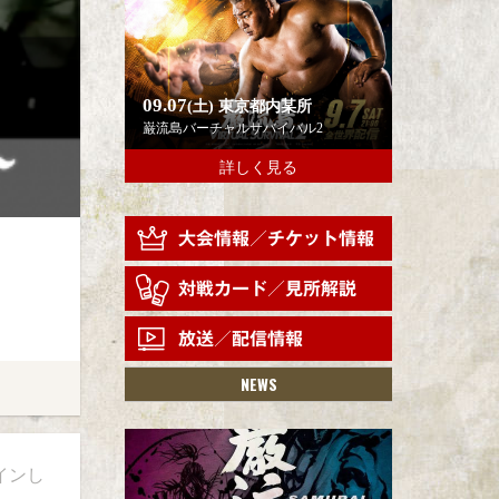
09.07
(土)
東京都内某所
巌流島バーチャルサバイバル2
詳しく見る
NEWS
インし