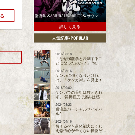
る
巌流島 -SAMURAI WARRIORS- サウンドトラックの配信スタート！
詳しく見る
/POPULAR
人気記事
2016/03/18
「なぜ柳龍拳と決闘するこ
とになったのか？」 Yo...
2016/03/16
ケンカに強くなりたけれ
ば、「ケンカ術」を見よ！
2018/09/02
ケンカでの骨折は数えきれ
ず、 骨折程度で痛みは感...
2024/08/23
巌流島バーチャルサバイバ
ル2
2024/04/16
おそるべき身体能力にくわ
え恐怖心が全くない怪物ぞ...