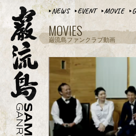
NEWS
EVENT
MOVIE
G
▶︎
▶︎
▶︎
▶︎
MOVIES
巌流島ファンクラブ動画