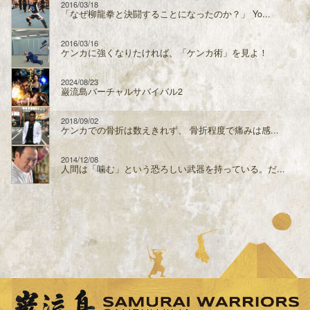
2016/03/18
「なぜ柳龍拳と決闘することになったのか？」 Yo...
2016/03/16
ケンカに強くなりたければ、「ケンカ術」を見よ！
2024/08/23
巌流島バーチャルサバイバル2
2018/09/02
ケンカでの骨折は数えきれず、 骨折程度で痛みは感...
2014/12/08
人間は「噛む」という恐ろしい武器を持っている。だ...