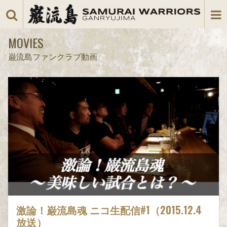
MOVIES
巌流島ファンクラブ動画
激論！巌流島魂 ニコ生配信#1（2015.12.4
放送）