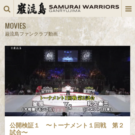
MOVIES
巌流島ファンクラブ動画
公開検証１ 〜トーナメント１回戦 第２
試合〜