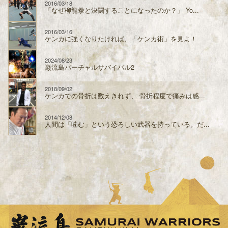
2016/03/18
「なぜ柳龍拳と決闘することになったのか？」 Yo...
2016/03/16
ケンカに強くなりたければ、「ケンカ術」を見よ！
2024/08/23
巌流島バーチャルサバイバル2
2018/09/02
ケンカでの骨折は数えきれず、 骨折程度で痛みは感...
2014/12/08
人間は「噛む」という恐ろしい武器を持っている。だ...