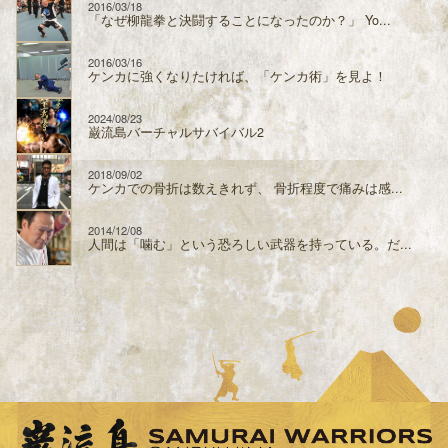
2016/03/18
「なぜ柳龍拳と決闘することになったのか？」 Yo...
2016/03/16
ケンカに強くなりたければ、「ケンカ術」を見よ！
2024/08/23
巌流島バーチャルサバイバル2
2018/09/02
ケンカでの骨折は数えきれず、 骨折程度で痛みは感...
2014/12/08
人間は「噛む」という恐ろしい武器を持っている。だ...