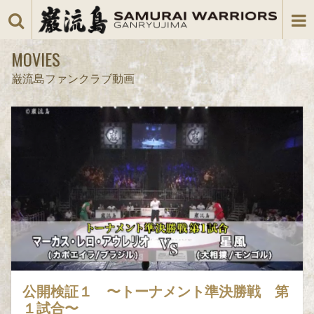
MOVIES
巌流島ファンクラブ動画
公開検証１ 〜トーナメント準決勝戦 第
１試合〜