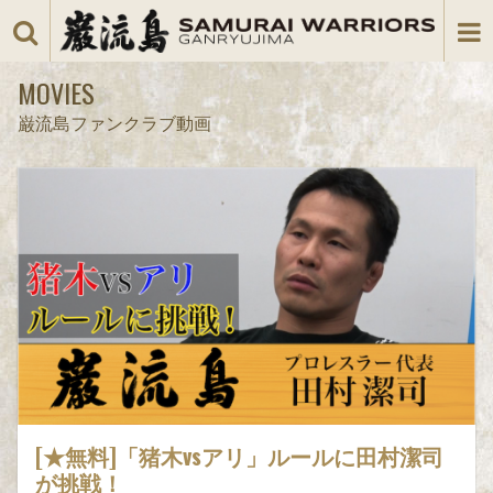
MOVIES
巌流島ファンクラブ動画
[★無料]「猪木vsアリ」ルールに田村潔司
が挑戦！