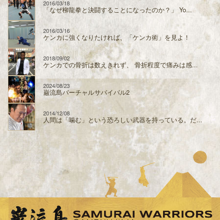
2016/03/18
「なぜ柳龍拳と決闘することになったのか？」 Yo...
2016/03/16
ケンカに強くなりたければ、「ケンカ術」を見よ！
2018/09/02
ケンカでの骨折は数えきれず、 骨折程度で痛みは感...
2024/08/23
巌流島バーチャルサバイバル2
2014/12/08
人間は「噛む」という恐ろしい武器を持っている。だ...