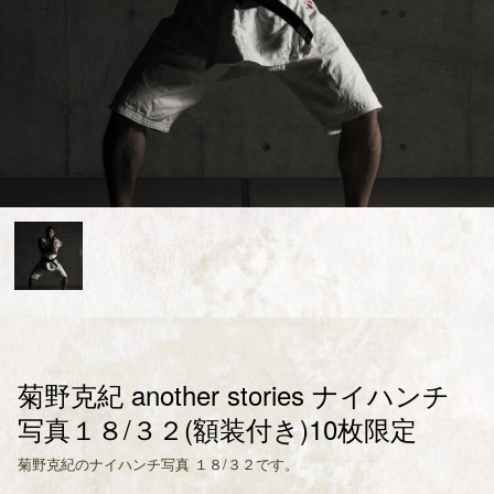
菊野克紀 another stories ナイハンチ
写真１８/３２(額装付き)10枚限定
菊野克紀のナイハンチ写真 １８/３２です。