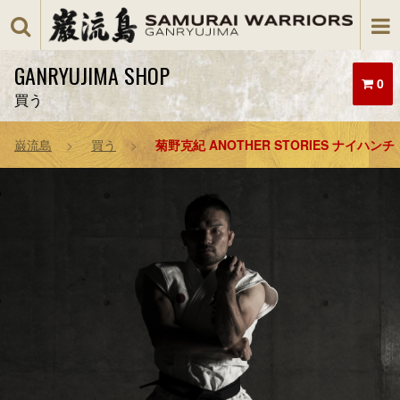
GANRYUJIMA SHOP
0
買う
巌流島
買う
菊野克紀 ANOTHER STORIES ナイハ