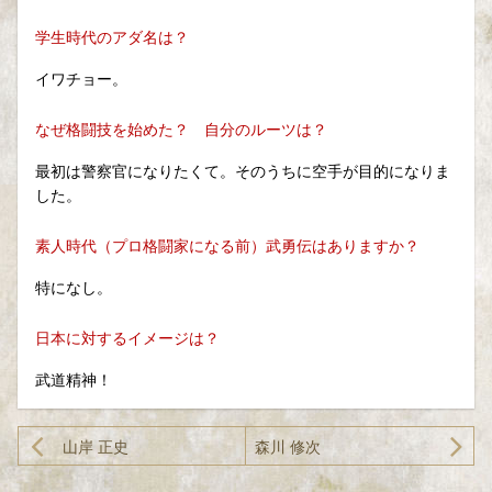
学生時代のアダ名は？
イワチョー。
なぜ格闘技を始めた？ 自分のルーツは？
最初は警察官になりたくて。そのうちに空手が目的になりま
した。
素人時代（プロ格闘家になる前）武勇伝はありますか？
特になし。
日本に対するイメージは？
武道精神！
山岸 正史
森川 修次