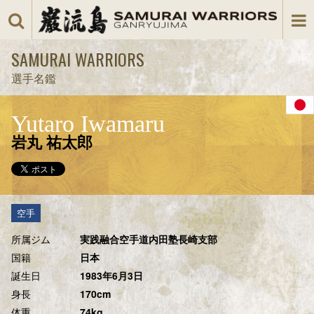
SAMURAI WARRIORS
選手名鑑
Yutaro Iwamaru
岩丸 祐太郎
空手
所属ジム
実践融合空手道内田塾長崎支部
国籍
日本
誕生日
1983年6月3日
身長
170cm
体重
74kg