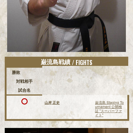
巌流島戦績
/ FIGHTS
勝敗
対戦相手
試合名
山岸 正史
巌流島 Staging To
urnament 公開検
証 "スーパーファ
イト"